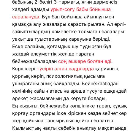
бабының 2-бөлігі 3-тармағы, яғни дәрменсіз
халдегі адамды
ұрып-соғу бабы бойынша
саралануда
. Бұл бап бойынша айыппұл мен
қамаққа алу жазалары қарастырылған. Ал ерлі-
зайыптылардың кәмелетке толмаған балалары
уақытша туыстарының қарауына берілді.
Еске салайық, қоғамдық шу тудырған бұл
жағдай әлеуметтік желіде тараған
бейнежазбалардан
соң әшкере болған еді
.
Көршілері
түсіріп алған кадрларда
қарияның
қорлық көріп, психологиялық қысымға
ұшырағаны анық байқалады. Бейнежазбадан
келінінің қайын атасына араша түсуге ешқандай
әрекет жасамағанын да көруге болады.
Ең қызығы, бейнежазба көпшілікке тарап, құқық
қорғау органдары іске кіріскен кезде зейнеткер
жер қойнына тапсырылып қойған болатын.
Қылмыстың нақты себебін анықтау мақсатында