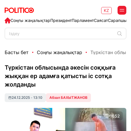
KZ
Соңғы жаңалықтар
Президент
Парламент
Саясат
Сарапшыл
Басты бет
Соңғы жаңалықтар
Түркістан облысы
Түркістан облысында әкесін соққыға
жыққан ер адамға қатысты іс сотқа
жолданды
24.12.2025
•
13:10
Абзал БАХЫТЖАНОВ
1652