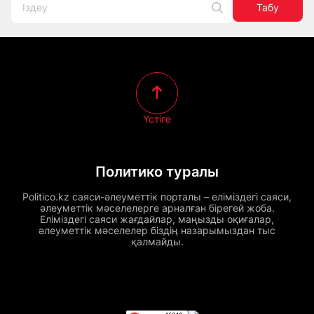
Табу
Үстіге
Политико туралы
Politico.kz саяси-әлеуметтік порталы – еліміздегі саяси,
әлеуметтік мәселелерге арналған бірегей жоба.
Еліміздегі саяси жағдайлар, маңызды оқиғалар,
әлеуметтік мәселелер біздің назарымыздан тыс
қалмайды.