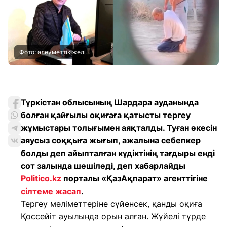
Фото: әлеуметтік желі
Түркістан облысының Шардара ауданында
болған қайғылы оқиғаға қатысты тергеу
жұмыстары толығымен аяқталды. Туған әкесін
аяусыз соққыға жығып, ажалына себепкер
болды деп айыпталған күдіктінің тағдыры енді
сот залында шешіледі, деп хабарлайды
Politico.kz
порталы «ҚазАқпарат» агенттігіне
сілтеме жасап
.
Тергеу мәліметтеріне сүйенсек, қанды оқиға
Қоссейіт ауылында орын алған. Жүйелі түрде