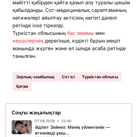
мәйітті қабірден қайта қазып алу туралы шешім
қабылданды. Сот-медициналық сараптаманың
нәтижелері айыптау актісінің негізгі дәлелі
ретінде іске тіркелді.
Түркістан облысының
бас имамы
мен
көршілерінің
дерегінше, күдікті бұрын мешіт
маңында жүрген және ел ішінде асаба ретінде
танылған.
Зорлық-зомбылық
Сот ісі
Түркістан облысы
Қоғам
Соңғы жаңалықтар
07.08.2026
23:46
Әділет Зейнел: Менің үйленгенім —
өткенімді ұмы...