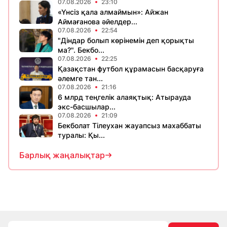
07.08.2026
23:10
«Үнсіз қала алмаймын»: Айжан
Аймағанова әйелдер...
07.08.2026
22:54
"Діндар болып көрінемін деп қорықты
ма?". Бекбо...
07.08.2026
22:25
Қазақстан футбол құрамасын басқаруға
әлемге тан...
07.08.2026
21:16
6 млрд теңгелік алаяқтық: Атырауда
экс-басшылар...
07.08.2026
21:09
Бекболат Тілеухан жауапсыз махаббаты
туралы: Қы...
Барлық жаңалықтар