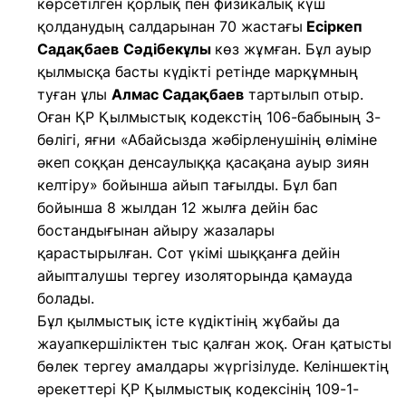
көрсетілген қорлық пен физикалық күш
қолданудың салдарынан 70 жастағы
Есіркеп
Садақбаев
Сәдібекұлы
көз жұмған. Бұл ауыр
қылмысқа басты күдікті ретінде марқұмның
туған ұлы
Алмас Садақбаев
тартылып отыр.
Оған ҚР Қылмыстық кодекстің 106-бабының 3-
бөлігі, яғни «Абайсызда жәбірленушінің өліміне
әкеп соққан денсаулыққа қасақана ауыр зиян
келтіру» бойынша айып тағылды. Бұл бап
бойынша 8 жылдан 12 жылға дейін бас
бостандығынан айыру жазалары
қарастырылған. Сот үкімі шыққанға дейін
айыпталушы тергеу изоляторында қамауда
болады.
Бұл қылмыстық істе күдіктінің жұбайы да
жауапкершіліктен тыс қалған жоқ. Оған қатысты
бөлек тергеу амалдары жүргізілуде. Келіншектің
әрекеттері ҚР Қылмыстық кодексінің 109-1-