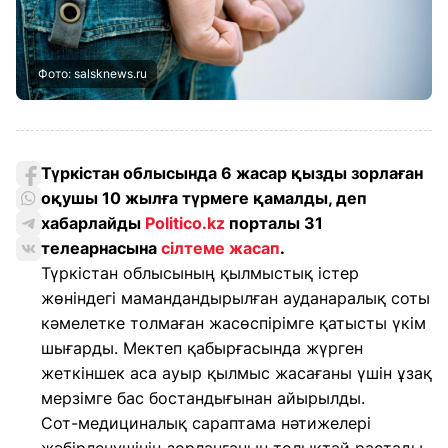
Фото: salsknews.ru
Түркістан облысында 6 жасар қызды зорлаған
оқушы 10 жылға түрмеге қамалды, деп
хабарлайды
Politico.kz
порталы 31
телеарнасына
сілтеме жасап
.
Түркістан облысының қылмыстық істер
жөніндегі мамандандырылған ауданаралық соты
кәмелетке толмаған жасөспірімге қатысты үкім
шығарды. Мектеп қабырғасында жүрген
жеткіншек аса ауыр қылмыс жасағаны үшін ұзақ
мерзімге бас бостандығынан айырылды.
Сот-медициналық сараптама нәтижелері