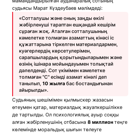
мамандандырылған ауданаралық сотының
судьясы Марат Күздеубаев мәлімдеді:
«Сотталушы және оның заңды өкілі
жәбірленуші тараптан ешқандай кешірім
сұраған жоқ. Аталған сотталушының
кәмелетке толмаған азаматтың кінәсі іс
құжаттарына тіркелген материалдармен,
куәгерлердің көрсетулерімен,
сарапшылардың қорытындыларымен және
өзінің ішінара мойындауымен толықтай
дәлелденді. Сот үкімімен кәмелетке
толмаған "С" есімді азамат кінәлі деп
танылып,
10 жылға
бас бостандығынан
айырылды».
Судьяның шешімімен қылмыскер жазасын
өтеумен қатар, материалдық жауапкершілікке
де тартылды. Ол психологиялық ауыр соққы
алған жәбірленушінің отбасына
8 миллион
теңге
көлемінде моральдық шығын төлеуге