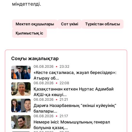
міндеттелді.
Мектеп оқушылары
Сот үкімi
Түркістан облысы
Қылмыстық іс
Соңғы жаңалықтар
06.08.2026
23:32
«Кесте сақталмаса, жауап бересіздер»:
Атырау об...
06.08.2026
22:08
Қазақстаннан кеткен Нұртас Адамбай
АҚШ-қа көшуі...
06.08.2026
21:21
Дариға Назарбаевның “екінші куйеуінің”
балалары...
06.08.2026
21:17
Немере інісі: Момышұлының генерал
болуына қазақ...