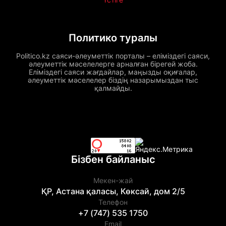
Политико туралы
Politico.kz саяси-әлеуметтік порталы – еліміздегі саяси,
әлеуметтік мәселелерге арналған бірегей жоба.
Еліміздегі саяси жағдайлар, маңызды оқиғалар,
әлеуметтік мәселелер біздің назарымыздан тыс
қалмайды.
Бізбен байланыс
Мекен-жай
ҚР, Астана қаласы, Көксай, дом 2/5
Телефон
+7 (747) 535 1750
Email