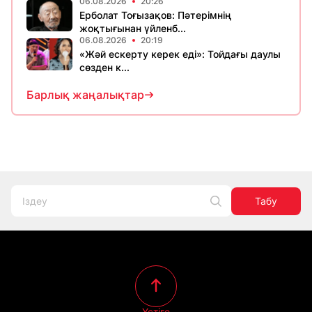
06.08.2026
20:26
Ерболат Тоғызақов: Пәтерімнің
жоқтығынан үйленб...
06.08.2026
20:19
«Жәй ескерту керек еді»: Тойдағы даулы
сөзден к...
Барлық жаңалықтар
Табу
Үстіге