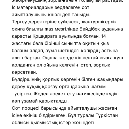
жәбірленушінің зорланғанын толықтай растады.
Іс материалдарын зерделеген сот
айыпталушыны кінәлі деп таныды.
Тергеу деректеріне сүйенсек, жантүршігерлік
оқиға биылғы жаз мезгілінде Бәйдібек ауданына
қарасты Қошқарата ауылында болған. 14
жастағы бала бірінші сыныпта оқитын қыз
баланы алдап, ауыл шетіндегі көпірдің астына
алып барған. Оңаша жерде кішкентай қызға күш
қолданған ол ойына келгенін істеп, зорлық
көрсеткен.
Бүлдіршіннің қорлық көргенін білген жақындары
дереу құқық қорғау органдарына шағым
түсірген. Жедел әрекет ету нәтижесінде күдікті
көп ұзамай құрықталды.
Сот процесі барысында айыпталушы жасаған
ісіне өкініш білдірмеген. Бұл туралы Түркістан
облысы қылмыстық істер жөніндегі