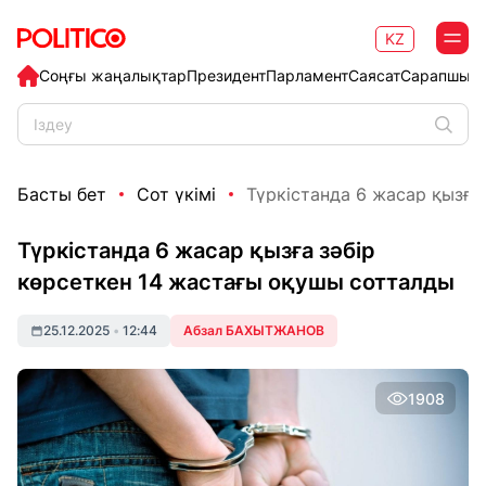
KZ
Соңғы жаңалықтар
Президент
Парламент
Саясат
Сарапшыл
Басты бет
Сот үкімі
Түркістанда 6 жасар қызға 
Түркістанда 6 жасар қызға зәбір
көрсеткен 14 жастағы оқушы сотталды
25.12.2025
•
12:44
Абзал БАХЫТЖАНОВ
1908