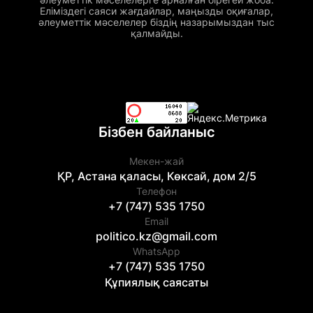
Еліміздегі саяси жағдайлар, маңызды оқиғалар,
әлеуметтік мәселелер біздің назарымыздан тыс
қалмайды.
Бізбен байланыс
Мекен-жай
ҚР, Астана қаласы, Көксай, дом 2/5
Телефон
+7 (747) 535 1750
Email
politico.kz@gmail.com
WhatsApp
+7 (747) 535 1750
Құпиялық саясаты