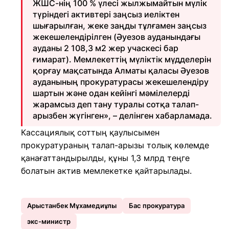
ЖШС-нің 100 % үлесі жылжымайтын мүлік
түріндегі активтері заңсыз иеліктен
шығарылған, жеке заңды тұлғамен заңсыз
жекешелендірілген (Әуезов ауданындағы
ауданы 2 108,3 м2 жер учаскесі бар
ғимарат). Мемлекеттің мүліктік мүдделерін
қорғау мақсатында Алматы қаласы Әуезов
ауданының прокуратурасы жекешелендіру
шартын және одан кейінгі мәмілелерді
жарамсыз деп тану туралы сотқа талап-
арызбен жүгінген», – делінген хабарламада.
Кассациялық соттың қаулысымен
прокуратураның талап-арызы толық көлемде
қанағаттандырылды, құны 1,3 млрд теңге
болатын актив мемлекетке қайтарылады.
Арыстанбек Мұхамедиұлы
Бас прокуратура
экс-министр