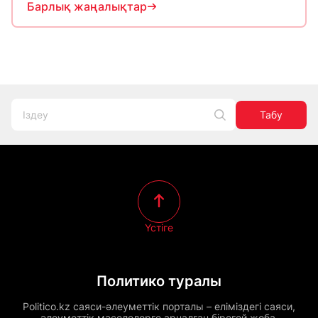
Барлық жаңалықтар
Табу
Үстіге
Политико туралы
Politico.kz саяси-әлеуметтік порталы – еліміздегі саяси,
әлеуметтік мәселелерге арналған бірегей жоба.