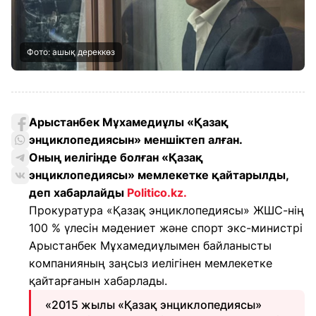
Фото: ашық дереккөз
Арыстанбек Мұхамедиұлы «Қазақ
энциклопедиясын» меншіктеп алған.
Оның
иелігінде болған «Қазақ
энциклопедиясы» мемлекетке қайтарылды,
деп хабарлайды
Politico.kz.
Прокуратура «Қазақ энциклопедиясы» ЖШС-нің
100 % үлесін мәдениет және спорт экс-министрі
Арыстанбек Мұхамедиұлымен байланысты
компанияның заңсыз иелігінен мемлекетке
қайтарғанын хабарлады.
«2015 жылы «Қазақ энциклопедиясы»