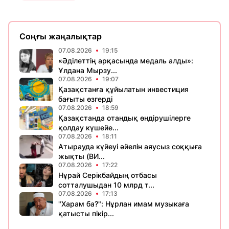
Соңғы жаңалықтар
07.08.2026
19:15
«Әділеттің арқасында медаль алды»:
Ұлдана Мырзу...
07.08.2026
19:07
Қазақстанға құйылатын инвестиция
бағыты өзгерді
07.08.2026
18:59
Қазақстанда отандық өндірушілерге
қолдау күшейе...
07.08.2026
18:11
Атырауда күйеуі әйелін аяусыз соққыға
жықты (ВИ...
07.08.2026
17:22
Нұрай Серікбайдың отбасы
сотталушыдан 10 млрд т...
07.08.2026
17:13
"Харам ба?": Нұрлан имам музыкаға
қатысты пікір...