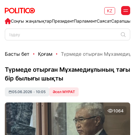
KZ
Соңғы жаңалықтар
Президент
Парламент
Саясат
Сарапшыл
Басты бет
Қоғам
Түрмеде отырған Мұхамедиұлын
Түрмеде отырған Мұхамедиұлының тағы
бір былығы шықты
05.06.2026
•
10:05
Әсел МҰРАТ
1064