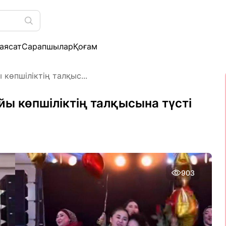
аясат
Сарапшылар
Қоғам
көпшіліктің талқыс...
ы көпшіліктің талқысына түсті
903