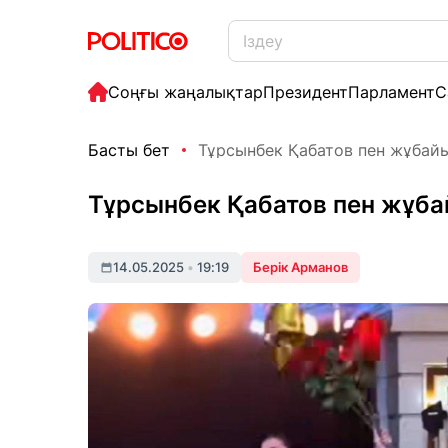
Соңғы жаңалықтар
Президент
Парламент
С
Басты бет
Тұрсынбек Қабатов пен жұбайы 
Тұрсынбек Қабатов пен жұбай
14.05.2025
•
19:19
Берік Арманов