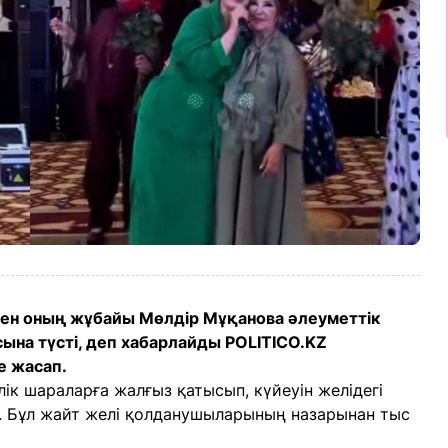
пен оның жұбайы Мөлдір Мұқанова әлеуметтік
на түсті, деп хабарлайды POLITICO.KZ
е жасап.
ік шараларға жалғыз қатысып, күйеуін желідегі
н. Бұл жайт желі қолданушыларының назарынан тыс