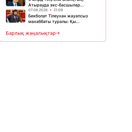
Атырауда экс-басшылар...
07.08.2026
21:09
Бекболат Тілеухан жауапсыз
махаббаты туралы: Қы...
Барлық жаңалықтар