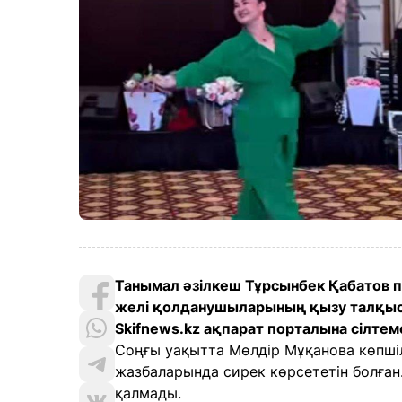
Танымал әзілкеш Тұрсынбек Қабатов 
желі қолданушыларының қызу талқысы
Skifnews.kz ақпарат порталына сілтем
Соңғы уақытта Мөлдір Мұқанова көпшіл
жазбаларында сирек көрсететін болға
қалмады.