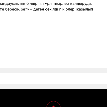
ңдаушылық білдіріп, түрлі пікірлер қалдыруда.
те бересің бе?» – деген секілді пікірлер жазылып