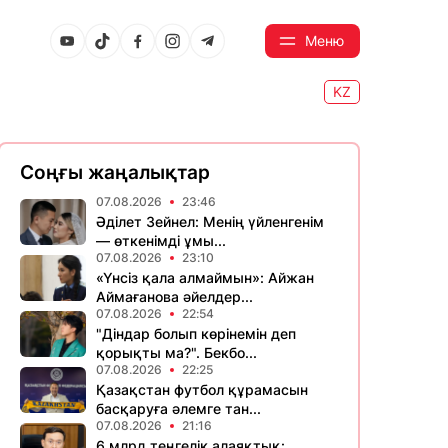
Меню
KZ
Соңғы жаңалықтар
07.08.2026
23:46
Әділет Зейнел: Менің үйленгенім
— өткенімді ұмы...
07.08.2026
23:10
«Үнсіз қала алмаймын»: Айжан
Аймағанова әйелдер...
07.08.2026
22:54
"Діндар болып көрінемін деп
қорықты ма?". Бекбо...
07.08.2026
22:25
Қазақстан футбол құрамасын
басқаруға әлемге тан...
07.08.2026
21:16
6 млрд теңгелік алаяқтық: