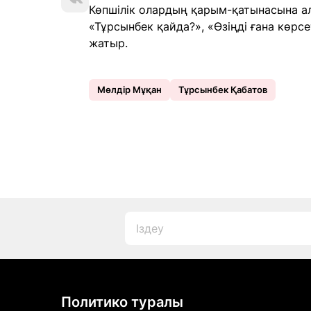
Көпшілік олардың қарым-қатынасына ала
«Тұрсынбек қайда?», «Өзіңді ғана көрсе
жатыр.
Мөлдір Мұқан
Тұрсынбек Қабатов
Политико туралы