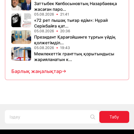
Заттыбек Көпбосыновтың Назарбаевқа
жасаған паро...
05.08.2026
21:41
«72 рет пышақ тығар едім»: Нұрай
Серікбайға қат...
05.08.2026
20:36
Президент Қарағойшинге тұрғын үйдің
қолжетімділ...
05.08.2026
19:43
Мемлекеттік гранттың қорытындысы
жарияланатын к...
Барлық жаңалықтар
Табу