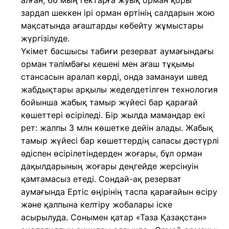
алған, 66 мың гектарға жуық орман қоры
зардап шеккен ірі орман өртінің салдарын жою
мақсатында ағаштарды көбейту жұмыстары
жүргізілуде.
Үкімет басшысы табиғи резерват аумағындағы
орман тәлімбағы кешені мен ағаш тұқымы
стансасын аралап көрді, онда заманауи швед
жабдықтары арқылы жеделдетілген технология
бойынша жабық тамыр жүйесі бар қарағай
көшеттері өсіріледі. Бір жылда мамандар екі
рет: жалпы 3 млн көшетке дейін алады. Жабық
тамыр жүйесі бар көшеттердің сапасы дәстүрлі
әдіспен өсірілетіндерден жоғары, бұл орман
дақылдарының жоғары деңгейде жерсінуін
қамтамасыз етеді. Сондай-ақ резерват
аумағында Ертіс өңірінің таспа қарағайын өсіру
және қалпына келтіру жобалары іске
асырылуда. Сонымен қатар «Таза Қазақстан»