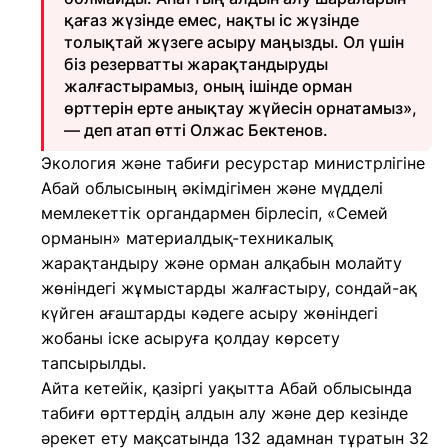
қағаз жүзінде емес, нақты іс жүзінде
толықтай жүзеге асыру маңызды. Ол үшін
біз резерватты жарақтандыруды
жалғастырамыз, оның ішінде орман
өрттерін ерте анықтау жүйесін орнатамыз»,
— деп атап өтті Олжас Бектенов.
Экология және табиғи ресурстар министрлігіне
Абай облысының әкімдігімен және мүдделі
мемлекеттік органдармен бірлесіп, «Семей
орманын» материалдық-техникалық
жарақтандыру және орман алқабын молайту
жөніндегі жұмыстарды жалғастыру, сондай-ақ
күйген ағаштарды кәдеге асыру жөніндегі
жобаны іске асыруға қолдау көрсету
тапсырылды.
Айта кетейік, қазіргі уақытта Абай облысында
табиғи өрттердің алдын алу және дер кезінде
әрекет ету мақсатында 132 адамнан тұратын 32