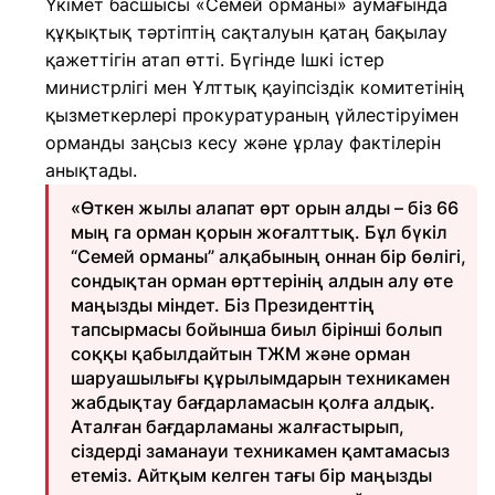
Үкімет басшысы «Семей орманы» аумағында
құқықтық тәртіптің сақталуын қатаң бақылау
қажеттігін атап өтті. Бүгінде Ішкі істер
министрлігі мен Ұлттық қауіпсіздік комитетінің
қызметкерлері прокуратураның үйлестіруімен
орманды заңсыз кесу және ұрлау фактілерін
анықтады.
«Өткен жылы алапат өрт орын алды – біз 66
мың га орман қорын жоғалттық. Бұл бүкіл
“Семей орманы” алқабының оннан бір бөлігі,
сондықтан орман өрттерінің алдын алу өте
маңызды міндет. Біз Президенттің
тапсырмасы бойынша биыл бірінші болып
соққы қабылдайтын ТЖМ және орман
шаруашылығы құрылымдарын техникамен
жабдықтау бағдарламасын қолға алдық.
Аталған бағдарламаны жалғастырып,
сіздерді заманауи техникамен қамтамасыз
етеміз. Айтқым келген тағы бір маңызды