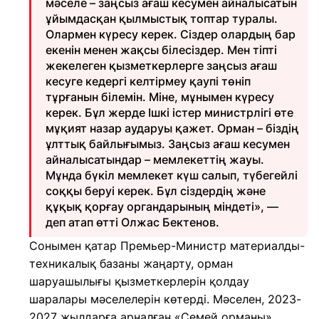
мәселе – заңсыз ағаш кесумен айналысатын
ұйымдасқан қылмыстық топтар туралы.
Олармен күресу керек. Сіздер олардың бар
екенін менен жақсы білесіздер. Мен тіпті
жекелеген қызметкерлерге заңсыз ағаш
кесуге кедергі келтірмеу қаупі төніп
тұрғанын білемін. Міне, мұнымен күресу
керек. Бұл жерде Ішкі істер министрлігі өте
мұқият назар аударуы қажет. Орман – біздің
ұлттық байлығымыз. Заңсыз ағаш кесумен
айналысатындар – мемлекеттің жауы.
Мұнда бүкіл мемлекет күш салып, түбегейлі
соққы беруі керек. Бұл сіздердің және
құқық қорғау органдарының міндеті», —
деп атап өтті Олжас Бектенов.
Сонымен қатар Премьер-Министр материалды-
техникалық базаны жаңарту, орман
шаруашылығы қызметкерлерін қолдау
шаралары мәселелерін көтерді. Мәселен, 2023-
2027 жылдарға арналған «Семей орманы»