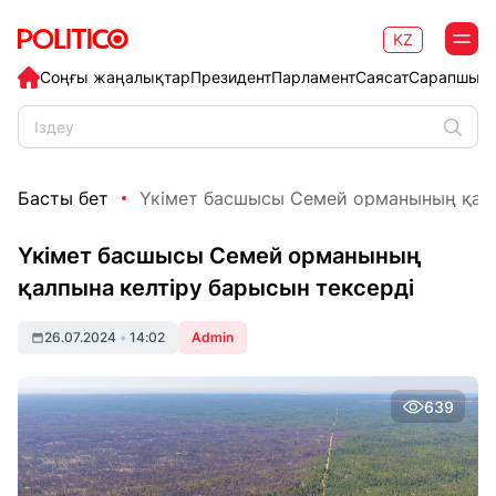
KZ
Соңғы жаңалықтар
Президент
Парламент
Саясат
Сарапшыл
Басты бет
Үкімет басшысы Семей орманының қалпы
Үкімет басшысы Семей орманының
қалпына келтіру барысын тексерді
26.07.2024
•
14:02
Admin
639