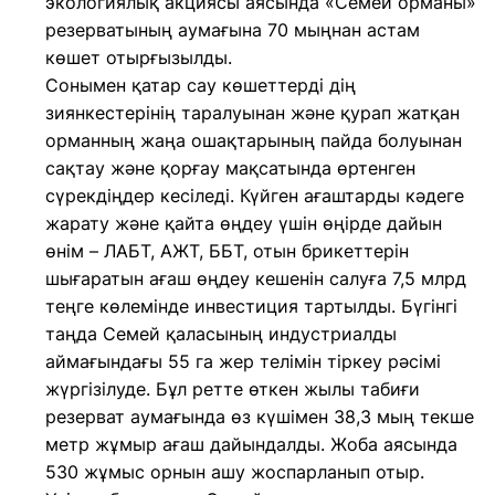
экологиялық акциясы аясында «Семей орманы»
резерватының аумағына 70 мыңнан астам
көшет отырғызылды.
Сонымен қатар сау көшеттерді дің
зиянкестерінің таралуынан және қурап жатқан
орманның жаңа ошақтарының пайда болуынан
сақтау және қорғау мақсатында өртенген
сүрекдіңдер кесіледі. Күйген ағаштарды кәдеге
жарату және қайта өңдеу үшін өңірде дайын
өнім – ЛАБТ, АЖТ, ББТ, отын брикеттерін
шығаратын ағаш өңдеу кешенін салуға 7,5 млрд
теңге көлемінде инвестиция тартылды. Бүгінгі
таңда Семей қаласының индустриалды
аймағындағы 55 га жер телімін тіркеу рәсімі
жүргізілуде. Бұл ретте өткен жылы табиғи
резерват аумағында өз күшімен 38,3 мың текше
метр жұмыр ағаш дайындалды. Жоба аясында
530 жұмыс орнын ашу жоспарланып отыр.