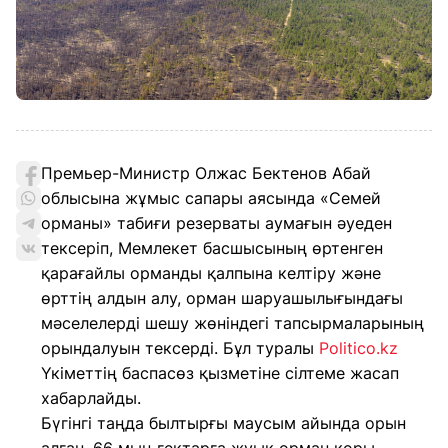
Премьер-Министр Олжас Бектенов Абай
облысына жұмыс сапары аясында «Семей
орманы» табиғи резерваты аумағын әуеден
тексеріп, Мемлекет басшысының өртенген
қарағайлы орманды қалпына келтіру және
өрттің алдын алу, орман шаруашылығындағы
мәселелерді шешу жөніндегі тапсырмаларының
орындалуын тексерді. Бұл туралы
Politico.kz
Үкіметтің баспасөз қызметіне сілтеме жасап
хабарлайды.
Бүгінгі таңда былтырғы маусым айында орын