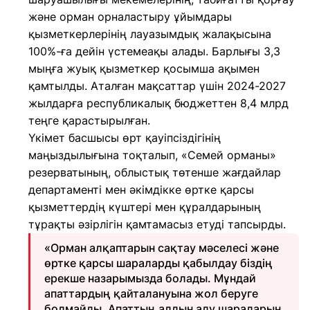
және орман орналастыру ұйымдары
қызметкерлерінің лауазымдық жалақысына
100%-ға дейін үстемеақы алады. Барлығы 3,3
мыңға жуық қызметкер қосымша ақымен
қамтылды. Аталған мақсаттар үшін 2024-2027
жылдарға республикалық бюджеттен 8,4 млрд
теңге қарастырылған.
Үкімет басшысы өрт қауіпсіздігінің
маңыздылығына тоқталып, «Семей орманы»
резерватының, облыстық төтенше жағдайлар
департаменті мен әкімдікке өртке қарсы
қызметтердің күштері мен құралдарының
тұрақты әзірлігін қамтамасыз етуді тапсырды.
«Орман алқаптарын сақтау мәселесі және
өртке қарсы шараларды қабылдау біздің
ерекше назарымызда болады. Мұндай
апаттардың қайталануына жол беруге
болмайды. Апаттың алдын алу шараларын