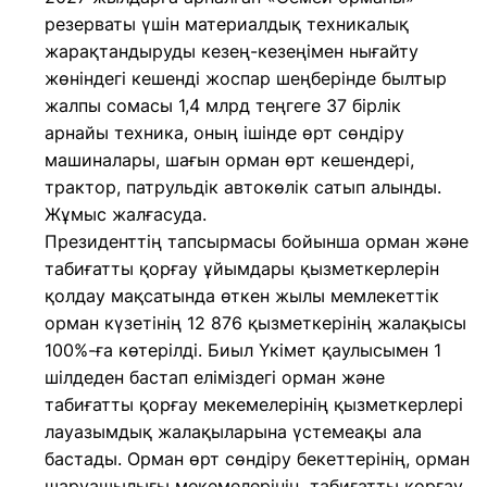
резерваты үшін материалдық техникалық
жарақтандыруды кезең-кезеңімен нығайту
жөніндегі кешенді жоспар шеңберінде былтыр
жалпы сомасы 1,4 млрд теңгеге 37 бірлік
арнайы техника, оның ішінде өрт сөндіру
машиналары, шағын орман өрт кешендері,
трактор, патрульдік автокөлік сатып алынды.
Жұмыс жалғасуда.
Президенттің тапсырмасы бойынша орман және
табиғатты қорғау ұйымдары қызметкерлерін
қолдау мақсатында өткен жылы мемлекеттік
орман күзетінің 12 876 қызметкерінің жалақысы
100%-ға көтерілді. Биыл Үкімет қаулысымен 1
шілдеден бастап еліміздегі орман және
табиғатты қорғау мекемелерінің қызметкерлері
лауазымдық жалақыларына үстемеақы ала
бастады. Орман өрт сөндіру бекеттерінің, орман
шаруашылығы мекемелерінің, табиғатты қорғау