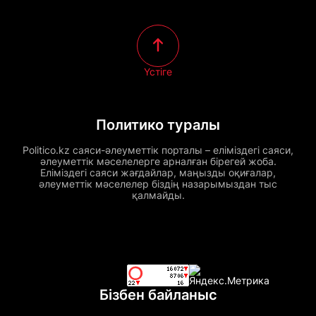
Үстіге
Политико туралы
Politico.kz саяси-әлеуметтік порталы – еліміздегі саяси,
әлеуметтік мәселелерге арналған бірегей жоба.
Еліміздегі саяси жағдайлар, маңызды оқиғалар,
әлеуметтік мәселелер біздің назарымыздан тыс
қалмайды.
Бізбен байланыс