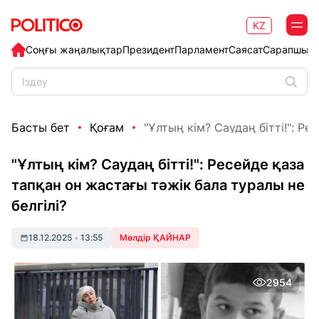
KZ
Соңғы жаңалықтар
Президент
Парламент
Саясат
Сарапшыл
Басты бет
Қоғам
"Ұлтың кім? Саудаң бітті!": Рес
"Ұлтың кім? Саудаң бітті!": Ресейде қаза
тапқан он жастағы тәжік бала туралы не
белгілі?
18.12.2025
•
13:55
Мөлдір ҚАЙНАР
2954