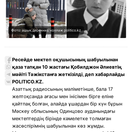
Фото: ашық дереккөз/ коллаж politico.kz
Ресейде мектеп оқушысының шабуылынан
қаза тапқан 10 жастағы Қобилджон Әлиевтің
мәйіті Тәжікстанға жеткізілді, деп хабарлайды
POLITICO.KZ.
Азаттық радиосының мәліметінше, бала 17
желтоқсанда ағасы мен інісімен бірге еліне
қайтпақ болған, алайда ұшардан бір күн бұрын
Мәскеу облысының Одинцово ауданындағы
мектептердің бірінде кәмелетке толмаған
жасөспірімнің шабуылынан көз жұмды.