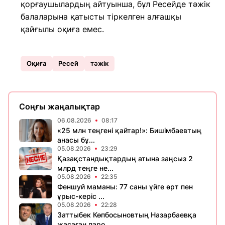
қорғаушылардың айтуынша, бұл Ресейде тәжік
балаларына қатысты тіркелген алғашқы
қайғылы оқиға емес.
Оқиға
Ресей
тәжік
Соңғы жаңалықтар
06.08.2026
08:17
«25 млн теңгені қайтар!»: Бишімбаевтың
анасы бұ...
05.08.2026
23:29
Қазақстандықтардың атына заңсыз 2
млрд теңге не...
05.08.2026
22:35
Феншуй маманы: 77 саны үйге өрт пен
ұрыс-керіс ...
05.08.2026
22:28
Заттыбек Көпбосыновтың Назарбаевқа
жасаған паро...