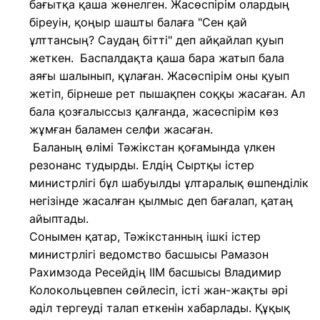
бағытқа қаша жөнелген. Жасөспірім олардың
біреуін, қоңыр шашты балаға "Сен қай
ұлттансың? Саудаң бітті" деп айқайлап қуып
жеткен.
Баспалдақта қаша бара жатып бала
аяғы шалынып, құлаған. Жасөспірім оны қуып
жетіп, бірнеше рет пышақпен соққы жасаған. Ал
бала қозғалыссыз қалғанда, жасөспірім көз
жұмған баламен селфи жасаған.
Баланың өлімі Тәжікстан қоғамында үлкен
резонанс тудырды. Елдің Сыртқы істер
министрлігі бұл шабуылды ұлтаралық өшпенділік
негізінде жасалған қылмыс деп бағалап, қатаң
айыптады.
Сонымен қатар, Тәжікстанның ішкі істер
министрлігі ведомство басшысы Рамазон
Рахимзода Ресейдің ІІМ басшысы Владимир
Колокольцевпен сөйлесіп, істі жан-жақты әрі
әділ тергеуді талап еткенін хабарлады. Құқық