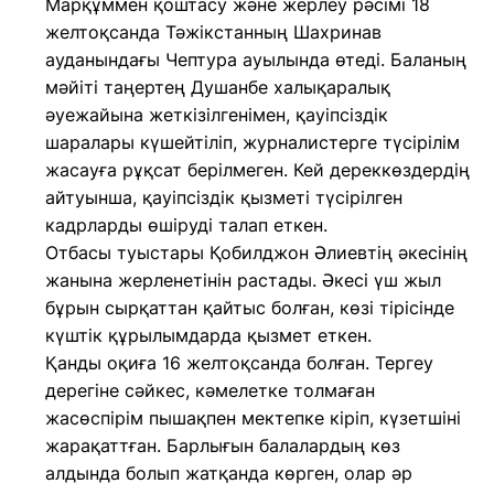
Марқұммен қоштасу және жерлеу рәсімі 18
желтоқсанда Тәжікстанның Шахринав
ауданындағы Чептура ауылында өтеді. Баланың
мәйіті таңертең Душанбе халықаралық
әуежайына жеткізілгенімен, қауіпсіздік
шаралары күшейтіліп, журналистерге түсірілім
жасауға рұқсат берілмеген. Кей дереккөздердің
айтуынша, қауіпсіздік қызметі түсірілген
кадрларды өшіруді талап еткен.
Отбасы туыстары Қобилджон Әлиевтің әкесінің
жанына жерленетінін растады. Әкесі үш жыл
бұрын сырқаттан қайтыс болған, көзі тірісінде
күштік құрылымдарда қызмет еткен.
Қанды оқиға 16 желтоқсанда болған. Тергеу
дерегіне сәйкес, кәмелетке толмаған
жасөспірім пышақпен мектепке кіріп, күзетшіні
жарақаттған. Барлығын балалардың көз
алдында болып жатқанда көрген, олар әр