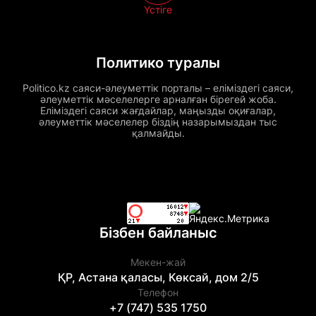
Үстіге
Политико туралы
Politico.kz саяси-әлеуметтік порталы – еліміздегі саяси,
әлеуметтік мәселелерге арналған бірегей жоба.
Еліміздегі саяси жағдайлар, маңызды оқиғалар,
әлеуметтік мәселелер біздің назарымыздан тыс
қалмайды.
Бізбен байланыс
Мекен-жай
ҚР, Астана қаласы, Көксай, дом 2/5
Телефон
+7 (747) 535 1750