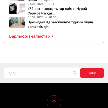
05.08.2026
21:41
«72 рет пышақ тығар едім»: Нұрай
Серікбайға қат...
05.08.2026
20:36
Президент Қарағойшинге тұрғын үйдің
қолжетімділ...
Барлық жаңалықтар
Табу