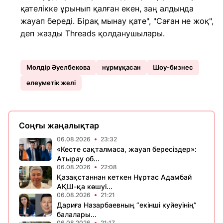
қателікке ұрынып қалған екен, заң алдында
жауап береді. Бірақ мынау қате", "Саған не жоқ",
деп жазды Threads қолданушылары.
Мөлдір Әуелбекова
нұрмұқасан
Шоу-бизнес
әлеуметік желі
Соңғы жаңалықтар
06.08.2026
23:32
«Кесте сақталмаса, жауап бересіздер»:
Атырау об...
06.08.2026
22:08
Қазақстаннан кеткен Нұртас Адамбай
АҚШ-қа көшуі...
06.08.2026
21:21
Дариға Назарбаевның “екінші куйеуінің”
балалары...
06.08.2026
21:17