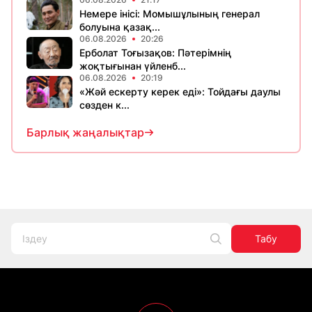
Немере інісі: Момышұлының генерал
болуына қазақ...
06.08.2026
20:26
Ерболат Тоғызақов: Пәтерімнің
жоқтығынан үйленб...
06.08.2026
20:19
«Жәй ескерту керек еді»: Тойдағы даулы
сөзден к...
Барлық жаңалықтар
Табу