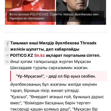
Фото: коллаж POLITICO.KZ. Суретте: Мөлдір Әуелбекова мен
Нұрмұқасан Шахзадаев
Танымал әнші Мөлдір Әуелбекова Threads
желісін шулатты, деп хабарлайды
POITICO.KZ
Sn.kz
ақпарат порталына сілтеп.
Әнші қоғам талқысында жүрген Мұқасан
Шахзадаев туралы сарказммен жазған.
"Ұр-Мұқасан!", - деді ол бір ауыз сөзбен.
Әуелбекованың бұл жазғаны желіде кеңінен
тарап, бірнеше пікір жинап үлгерді.
"Қуасыз", "Өнердегі ағаңыз ғой, бұныңыз дұрыс
емес", "Өзімізден басқаның бәрін тергеп-
тексеруді қашан қоямыз деші", "Мұқасан бір