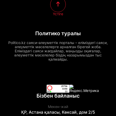
Үстіге
Политико туралы
Politico.kz саяси-әлеуметтік порталы – еліміздегі саяси,
әлеуметтік мәселелерге арналған бірегей жоба.
Еліміздегі саяси жағдайлар, маңызды оқиғалар,
әлеуметтік мәселелер біздің назарымыздан тыс
қалмайды.
Бізбен байланыс
Мекен-жай
ҚР, Астана қаласы, Көксай, дом 2/5