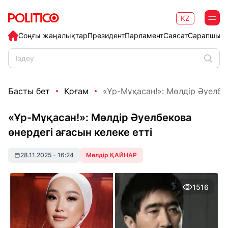
KZ
Соңғы жаңалықтар
Президент
Парламент
Саясат
Сарапшыл
Басты бет
Қоғам
«Ұр-Мұқасан!»: Мөлдір Әуелбек
«Ұр-Мұқасан!»: Мөлдір Әуелбекова
өнердегі ағасын келеке етті
28.11.2025
•
16:24
Мөлдір ҚАЙНАР
1516