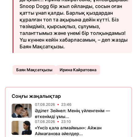
Snoop Dogg бір жыл ойланды, сосын оған
қатты ұнап қалды. Барлық қыздардан
құралған топ та ақырына дейін күтті. Біз
төзімдіміз, қырсықпыз, сұлумыз,
таланттымыз және үнемі бір толқындамыз!
Үш күннен кейін хабарласамын, – деп жазды
Баян Мақсатқызы.
Баян Мақсатқызы
Ирина Кайратовна
Соңғы жаңалықтар
07.08.2026
23:46
Әділет Зейнел: Менің үйленгенім —
өткенімді ұмы...
07.08.2026
23:10
«Үнсіз қала алмаймын»: Айжан
Аймағанова әйелдер...