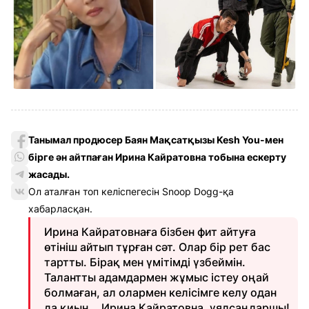
Танымал продюсер Баян Мақсатқызы Kesh You-мен
бірге ән айтпаған Ирина Кайратовна тобына ескерту
жасады.
Ол аталған топ келіспегесін Snoop Dogg-қа
хабарласқан.
Ирина Кайратовнаға бізбен фит айтуға
өтініш айтып тұрған сәт. Олар бір рет бас
тартты. Бірақ мен үмітімді үзбеймін.
Талантты адамдармен жұмыс істеу оңай
болмаған, ал олармен келісімге келу одан
да қиын... Ирина Кайратовна, ұялсаңдаршы!