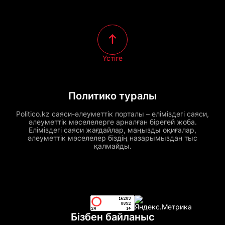
Үстіге
Политико туралы
Politico.kz саяси-әлеуметтік порталы – еліміздегі саяси,
әлеуметтік мәселелерге арналған бірегей жоба.
Еліміздегі саяси жағдайлар, маңызды оқиғалар,
әлеуметтік мәселелер біздің назарымыздан тыс
қалмайды.
Бізбен байланыс