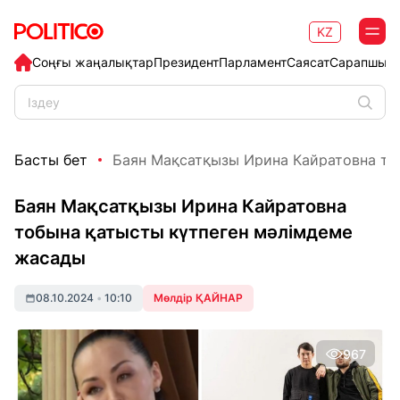
KZ
Соңғы жаңалықтар
Президент
Парламент
Саясат
Сарапшыл
Басты бет
Баян Мақсатқызы Ирина Кайратовна тоб
Баян Мақсатқызы Ирина Кайратовна
тобына қатысты күтпеген мәлімдеме
жасады
08.10.2024
•
10:10
Мөлдір ҚАЙНАР
967