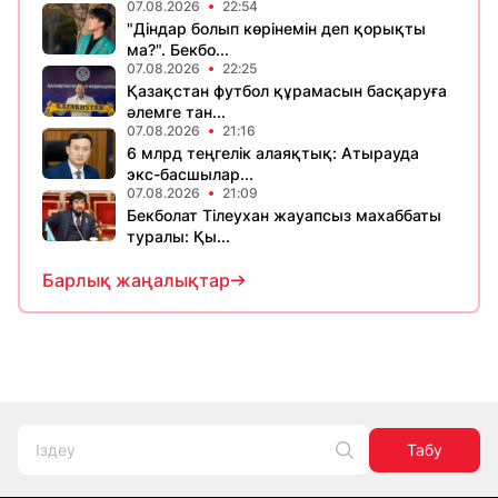
07.08.2026
22:54
"Діндар болып көрінемін деп қорықты
ма?". Бекбо...
07.08.2026
22:25
Қазақстан футбол құрамасын басқаруға
әлемге тан...
07.08.2026
21:16
6 млрд теңгелік алаяқтық: Атырауда
экс-басшылар...
07.08.2026
21:09
Бекболат Тілеухан жауапсыз махаббаты
туралы: Қы...
Барлық жаңалықтар
Табу