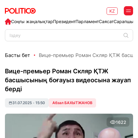
KZ
Соңғы жаңалықтар
Президент
Парламент
Саясат
Сарапшыл
Басты бет
Вице-премьер Роман Скляр ҚТЖ басшыс
Вице-премьер Роман Скляр ҚТЖ
басшысының боғауыз видеосына жауап
берді
31.07.2025
•
15:50
Абзал БАХЫТЖАНОВ
1622