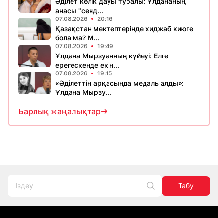
Әділет көлік дауы туралы: Ұлдананың
анасы "сенд...
07.08.2026
20:16
Қазақстан мектептерінде хиджаб киюге
бола ма? М...
07.08.2026
19:49
Ұлдана Мырзуанның күйеуі: Елге
ерегескенде екін...
07.08.2026
19:15
«Әділеттің арқасында медаль алды»:
Ұлдана Мырзу...
Барлық жаңалықтар
Табу