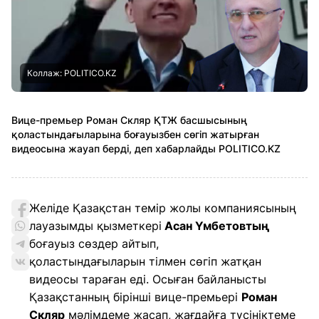
Коллаж: POLITICO.KZ
Вице-премьер Роман Скляр ҚТЖ басшысының
қоластындағыларына боғауызбен сөгіп жатырған
видеосына жауап берді, деп хабарлайды POLITICO.KZ
Желіде Қазақстан темір жолы компаниясының
лауазымды қызметкері
Асан Үмбетовтың
боғауыз сөздер айтып,
қоластындағыларын тілмен сөгіп жатқан
видеосы тараған еді. Осыған байланысты
Қазақстанның бірінші вице-премьері
Роман
Скляр
мәлімдеме жасап, жағдайға түсініктеме