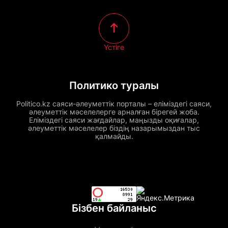
Үстіге
Политико туралы
Politico.kz саяси-әлеуметтік порталы – еліміздегі саяси,
әлеуметтік мәселелерге арналған бірегей жоба.
Еліміздегі саяси жағдайлар, маңызды оқиғалар,
әлеуметтік мәселелер біздің назарымыздан тыс
қалмайды.
Бізбен байланыс