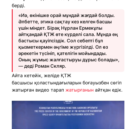
берді.
«Иә, өкінішке орай мұндай жағдай болды.
Әлбетте, этика сақтау кез келген басшы
үшін міндет. Бірақ Нұрлан Ермекұлы
айтқандай ҚТЖ өте күрделі сала. Мұнда ең
бастысы қауіпсіздік. Сол себепті бұл
қызметкермен әңгіме жүргізілді. Ол өз
әрекетін түсініп, қателігін мойындады.
Оның жұмыс жалғастыруы дұрыс болады»,
— деді Роман Скляр.
Айта кетейік, желіде ҚТЖ
басшысы қоластындағыларын боғауызбен сөгіп
жатырған видео тарап
жатырғанын
айтқан едік.