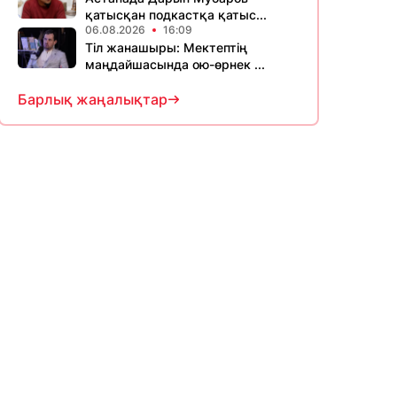
қатысқан подкастқа қатыс...
06.08.2026
16:09
Тіл жанашыры: Мектептің
маңдайшасында ою-өрнек ...
Барлық жаңалықтар