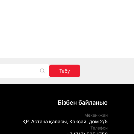
Табу
Бізбен байланыс
Мекен-жай
ҚР, Астана қаласы, Көксай, дом 2/5
Телефон