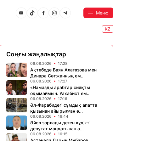
Меню
KZ
Соңғы жаңалықтар
06.08.2026
17:28
Ақтөбеде Баян Алагөзова мен
Динара Сәтжанның ем...
06.08.2026
17:27
«Намазды арабтар сияқты
оқымаймын. Уахабист ем...
06.08.2026
17:16
Әл-Фарабидегі сұмдық апатта
қызынан айырылған ә...
06.08.2026
16:44
Әйел зорлады деген күдікті
депутат мандатынан а...
06.08.2026
16:15
Астанада Дарын Мубаров