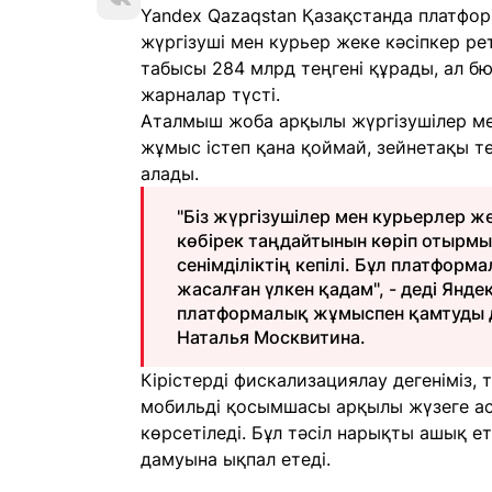
Yandex Qazaqstan Қазақстанда платфо
жүргізуші мен курьер жеке кәсіпкер ре
табысы 284 млрд теңгені құрады, ал б
жарналар түсті.
Аталмыш жоба арқылы жүргізушілер ме
жұмыс істеп қана қоймай, зейнетақы 
алады.
"Біз жүргізушілер мен курьерлер же
көбірек таңдайтынын көріп отырмыз
сенімділіктің кепілі. Бұл платфо
жасалған үлкен қадам", - деді Янд
платформалық жұмыспен қамтуды д
Наталья Москвитина.
Кірістерді фискализациялау дегеніміз, 
мобильді қосымшасы арқылы жүзеге а
көрсетіледі. Бұл тәсіл нарықты ашық ет
дамуына ықпал етеді.