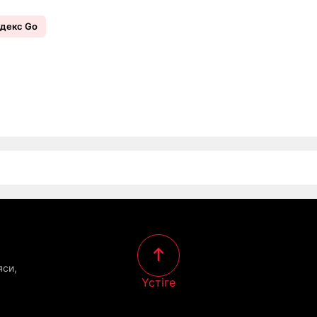
декс Go
яси,
Үстіге