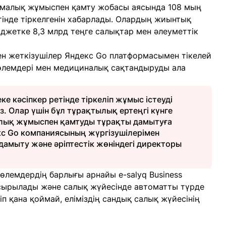
рмалық жұмыспен қамту жобасы аясында 108 мың
тінде тіркелгенін хабарлады. Олардың жиынтық
юджетке 8,3 млрд теңге салықтар мен әлеуметтік
н жеткізушілер Яндекс Go платформасымен тікелей
төлемдері мен медициналық сақтандыруды ала
ке кәсіпкер ретінде тіркеліп жұмыс істеуді
. Олар үшін бұл тұрақтылық ертеңгі күнге
рмалық жұмыспен қамтуды тұрақты дамытуға
екс Go компаниясының жүргізушілерімен
амыту және әріптестік жөніндегі директоры
төлемдердің барлығы арнайы e-salyq Business
сырылады және салық жүйесінде автоматты түрде
іп қана қоймай, еліміздің сандық салық жүйесінің