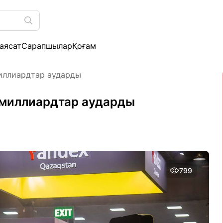
аясат
Сарапшылар
Қоғам
иллиардтар аударды
 миллиардтар аударды
799