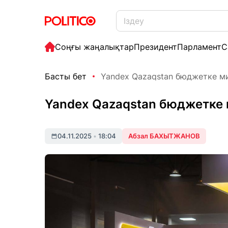
Соңғы жаңалықтар
Президент
Парламент
С
Басты бет
Yandex Qazaqstan бюджетке м
Yandex Qazaqstan бюджетке
04.11.2025
•
18:04
Абзал БАХЫТЖАНОВ