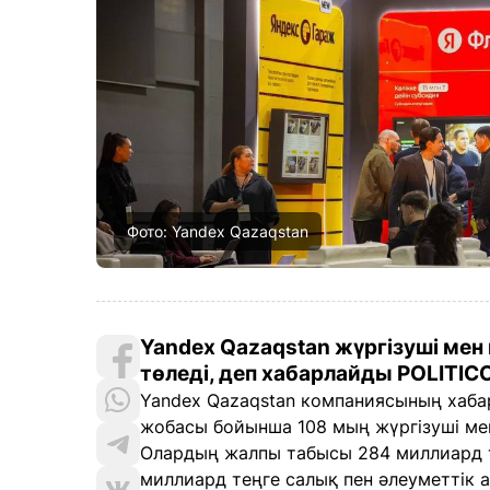
Фото: Yandex Qazaqstan
Yandex Qazaqstan жүргізуші мен
төледі, деп хабарлайды POLITIC
Yandex Qazaqstan компаниясының хаба
жобасы бойынша 108 мың жүргізуші мен 
Олардың жалпы табысы 284 миллиард т
миллиард теңге салық пен әлеуметтік 