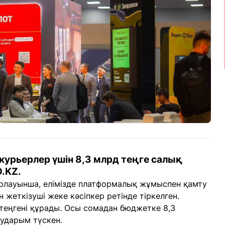
 курьерлер үшін 8,3 млрд теңге салық
O.KZ.
рлауынша, елімізде платформалық жұмыспен қамту
жеткізуші жеке кәсіпкер ретінде тіркелген.
еңгені құрады. Осы сомадан бюджетке 8,3
аударым түскен.