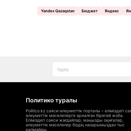
Yandex Qazaqstan
Бюджет
Яндекс
Ян
Политико туралы
Politico.kz саяси-әлеуметтік порталы – еліміздегі са
әлеуметтік мәселелерге арналған бірегей жоба.
Еліміздегі саяси жағдайлар, маңызды оқиғалар,
әлеуметтік мәселелер біздің назарымыздан тыс
қалмайды.