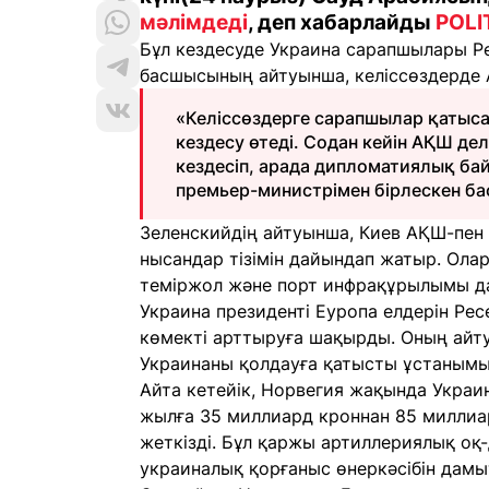
мәлімдеді
, деп хабарлайды
POLI
Бұл кездесуде Украина сарапшылары Ре
басшысының айтуынша, келіссөздерде
«Келіссөздерге сарапшылар қатыс
кездесу өтеді. Содан кейін АҚШ де
кездесіп, арада дипломатиялық бай
премьер-министрімен бірлескен ба
Зеленскийдің айтуынша, Киев АҚШ-пен 
нысандар тізімін дайындап жатыр. Олар
теміржол және порт инфрақұрылымы да
Украина президенті Еуропа елдерін Ре
көмекті арттыруға шақырды. Оның айт
Украинаны қолдауға қатысты ұстанымы
Айта кетейік, Норвегия жақында Украин
жылға 35 миллиард кроннан 85 миллиа
жеткізді. Бұл қаржы артиллериялық оқ
украиналық қорғаныс өнеркәсібін дам