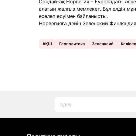
Сондай-ақ Норвегия – Еуропадағы әске
алатын жалғыз мемлекет. Бұл елдің мұн
еселеп өсуімен байланысты.
Норвегияға дейін Зеленский Финляндия
АҚШ
Геополитика
Зеленксий
Келісс