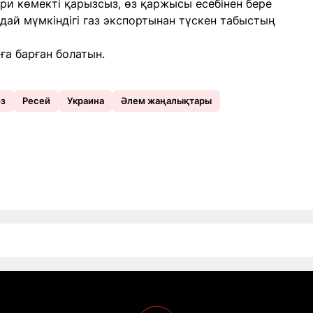
ри көмекті қарызсыз, өз қаржысы есебінен бере
дай мүмкіндігі газ экспортынан түскен табыстың
ға барған болатын.
өз
Ресей
Украина
Әлем жаңалықтары