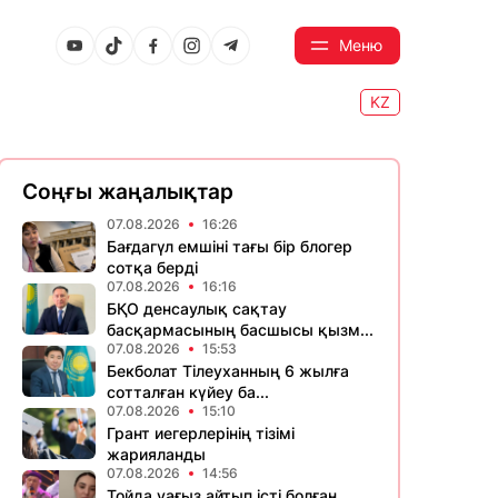
Меню
KZ
Соңғы жаңалықтар
07.08.2026
16:26
Бағдагүл емшіні тағы бір блогер
сотқа берді
07.08.2026
16:16
БҚО денсаулық сақтау
басқармасының басшысы қызм...
07.08.2026
15:53
Бекболат Тілеуханның 6 жылға
сотталған күйеу ба...
07.08.2026
15:10
Грант иегерлерінің тізімі
жарияланды
07.08.2026
14:56
Тойда уағыз айтып істі болған