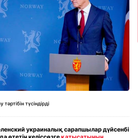
 тәртібін түсіндірді
еленский украиналық сарапшылар дүйсенбі
да өтетін келіссөзге
қатысатынын