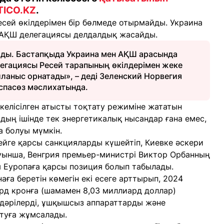
TICO.KZ
.
сей өкілдерімен бір бөлмеде отырмайды. Украина
 АҚШ делегациясы делдалдық жасайды.
ады. Бастапқыда Украина мен АҚШ арасында
легациясы Ресей тарапының өкілдерімен жеке
ланыс орнатады», – деді Зеленский Норвегия
спасөз мәслихатында.
келісілген атысты тоқтату режиміне жататын
дың ішінде тек энергетикалық нысандар ғана емес,
 болуы мүмкін.
сейге қарсы санкцияларды күшейтіп, Киевке әскери
уынша, Венгрия премьер-министрі Виктор Орбанның
 Еуропаға қарсы позиция болып табылады.
аға беретін көмегін екі есеге арттырып, 2024
рд кронға (шамамен 8,03 миллиард доллар)
-дәрілерді, ұшқышсыз аппараттарды және
ытуға жұмсалады.