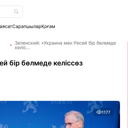
аясат
Сарапшылар
Қоғам
Зеленский: «Украина мен Ресей бір бөлмеде
келіс...
ей бір бөлмеде келіссөз
1177