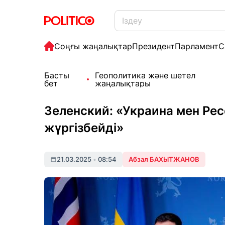
Соңғы жаңалықтар
Президент
Парламент
С
Басты
Геополитика және шетел
бет
жаңалықтары
Зеленский: «Украина мен Рес
жүргізбейді»
21.03.2025
•
08:54
Абзал БАХЫТЖАНОВ