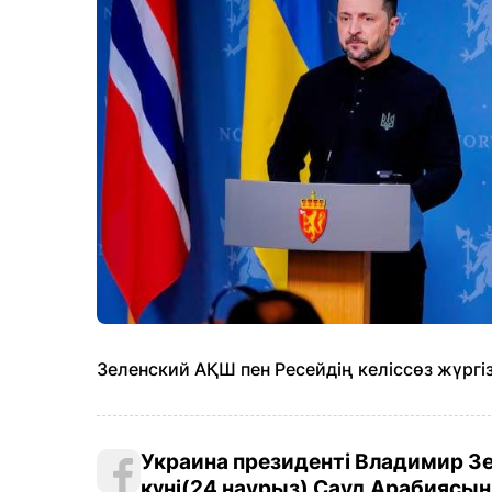
Зеленский АҚШ пен Ресейдің келіссөз жүргізу
Украина президенті Владимир З
күні(24 наурыз) Сауд Арабиясын