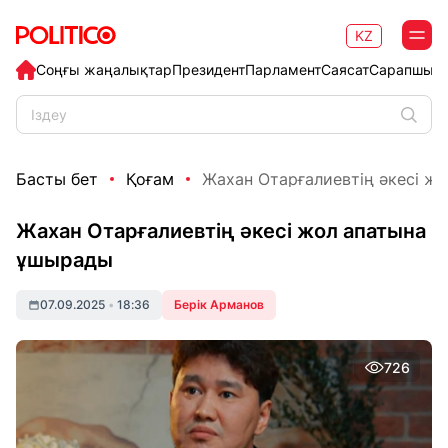
KZ
Соңғы жаңалықтар
Президент
Парламент
Саясат
Сарапшыл
Басты бет
Қоғам
Жахан Отарғалиевтің әкесі ж
Жахан Отарғалиевтің әкесі жол апатына
ұшырады
07.09.2025
•
18:36
Берік Арманов
726