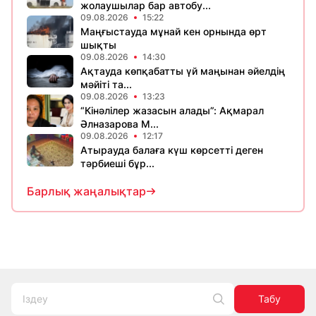
жолаушылар бар автобу...
09.08.2026
15:22
Маңғыстауда мұнай кен орнында өрт
шықты
09.08.2026
14:30
Ақтауда көпқабатты үй маңынан әйелдің
мәйіті та...
09.08.2026
13:23
“Кінәлілер жазасын алады”: Ақмарал
Әлназарова М...
09.08.2026
12:17
Атырауда балаға күш көрсетті деген
тәрбиеші бұр...
Барлық жаңалықтар
Табу