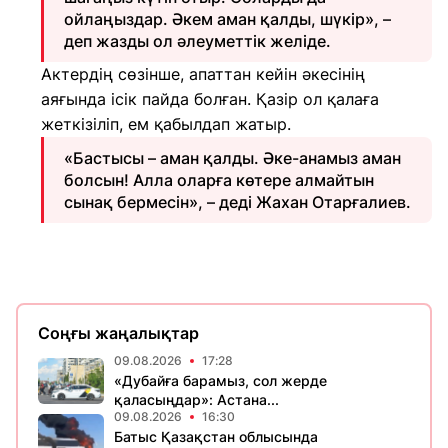
ойлаңыздар. Әкем аман қалды, шүкір», –
деп жазды ол әлеуметтік желіде.
Актердің сөзінше, апаттан кейін әкесінің
аяғында ісік пайда болған. Қазір ол қалаға
жеткізіліп, ем қабылдап жатыр.
«Бастысы – аман қалды. Әке-анамыз аман
болсын! Алла оларға көтере алмайтын
сынақ бермесін», – деді Жахан Отарғалиев.
Соңғы жаңалықтар
09.08.2026
17:28
«Дубайға барамыз, сол жерде
қаласыңдар»: Астана...
09.08.2026
16:30
Батыс Қазақстан облысында