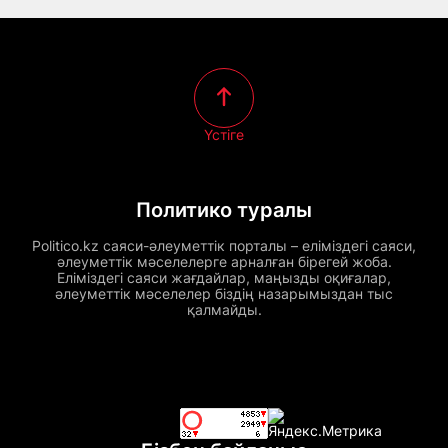
Үстіге
Политико туралы
Politico.kz саяси-әлеуметтік порталы – еліміздегі саяси,
әлеуметтік мәселелерге арналған бірегей жоба.
Еліміздегі саяси жағдайлар, маңызды оқиғалар,
әлеуметтік мәселелер біздің назарымыздан тыс
қалмайды.