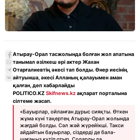
Атырау-Орал тасжолында болған жол апатына
танымал әзілкеш әрі актер Жахан
Отарғалиевтің әкесі тап болды. Өнер иесінің
айтуынша, әкесі Алланың қалауымен аман
қалған, деп хабарлайды
POLITICO.KZ
Skifnews.kz
ақпарат порталына
сілтеме жасап.
«Бауырлар, ойланған дұрыс сияқты. Өткен
жұма күні таңертең Атырау-Орал жолында
жағдай болды. Сәл жәй жүрейікші. Такси
айдайтын бауырлар, сіздерді де бала-
шағаңыз күтіп отыр. Соларды да