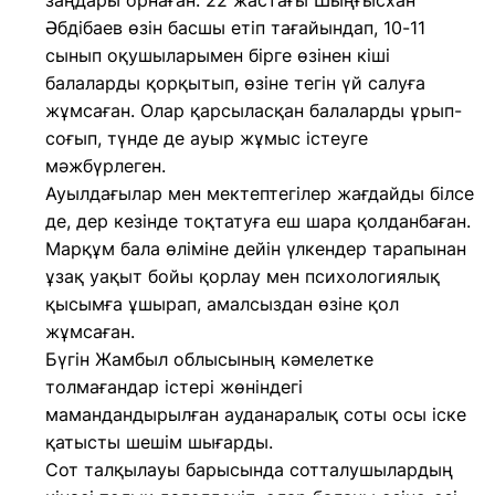
заңдары орнаған. 22 жастағы Шыңғысхан
Әбдібаев өзін басшы етіп тағайындап, 10-11
сынып оқушыларымен бірге өзінен кіші
балаларды қорқытып, өзіне тегін үй салуға
жұмсаған. Олар қарсыласқан балаларды ұрып-
соғып, түнде де ауыр жұмыс істеуге
мәжбүрлеген.
Ауылдағылар мен мектептегілер жағдайды білсе
де, дер кезінде тоқтатуға еш шара қолданбаған.
Марқұм бала өліміне дейін үлкендер тарапынан
ұзақ уақыт бойы қорлау мен психологиялық
қысымға ұшырап, амалсыздан өзіне қол
жұмсаған.
Бүгін Жамбыл облысының кәмелетке
толмағандар істері жөніндегі
мамандандырылған ауданаралық соты осы іске
қатысты шешім шығарды.
Сот талқылауы барысында сотталушылардың