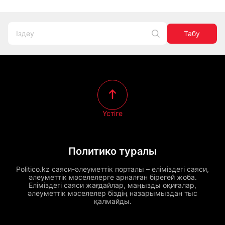
Табу
Үстіге
Политико туралы
Politico.kz саяси-әлеуметтік порталы – еліміздегі саяси,
әлеуметтік мәселелерге арналған бірегей жоба.
Еліміздегі саяси жағдайлар, маңызды оқиғалар,
әлеуметтік мәселелер біздің назарымыздан тыс
қалмайды.