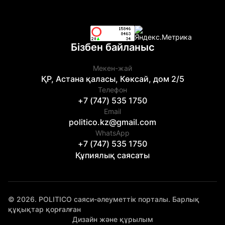
Бізбен байланыс
Мекен-жай
ҚР, Астана қаласы, Көксай, дом 2/5
Телефон
+7 (747) 535 1750
Email
politico.kz@gmail.com
WhatsApp
+7 (747) 535 1750
Құпиялық саясаты
© 2026. POLITICO саяси-әлеуметтік порталы. Барлық
құқықтар қорғалған
Дизайн және құрылым