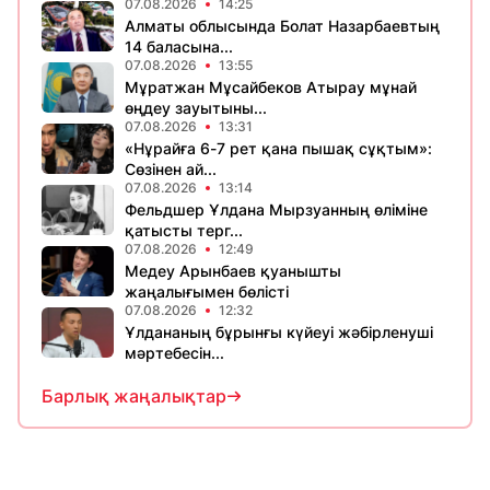
07.08.2026
14:25
Алматы облысында Болат Назарбаевтың
14 баласына...
07.08.2026
13:55
Мұратжан Мұсайбеков Атырау мұнай
өңдеу зауытыны...
07.08.2026
13:31
«Нұрайға 6-7 рет қана пышақ сұқтым»:
Сөзінен ай...
07.08.2026
13:14
Фельдшер Ұлдана Мырзуанның өліміне
қатысты терг...
07.08.2026
12:49
Медеу Арынбаев қуанышты
жаңалығымен бөлісті
07.08.2026
12:32
Ұлдананың бұрынғы күйеуі жәбірленуші
мәртебесін...
Барлық жаңалықтар