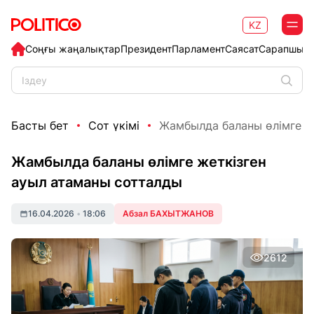
KZ
Соңғы жаңалықтар
Президент
Парламент
Саясат
Сарапшыл
Басты бет
Сот үкімі
Жамбылда баланы өлімге же
Жамбылда баланы өлімге жеткізген
ауыл атаманы сотталды
16.04.2026
•
18:06
Абзал БАХЫТЖАНОВ
2612