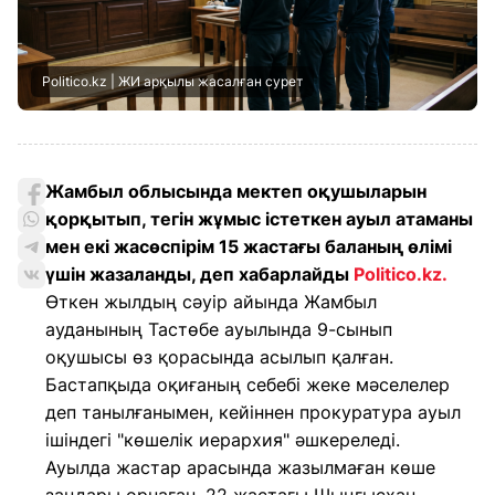
Politico.kz | ЖИ арқылы жасалған сурет
Жамбыл облысында мектеп оқушыларын
қорқытып, тегін жұмыс істеткен ауыл атаманы
мен екі жасөспірім 15 жастағы баланың өлімі
үшін жазаланды, деп хабарлайды
Politico.kz.
Өткен жылдың сәуір айында Жамбыл
ауданының Тастөбе ауылында 9-сынып
оқушысы өз қорасында асылып қалған.
Бастапқыда оқиғаның себебі жеке мәселелер
деп танылғанымен, кейіннен прокуратура ауыл
ішіндегі "көшелік иерархия" әшкереледі.
Ауылда жастар арасында жазылмаған көше