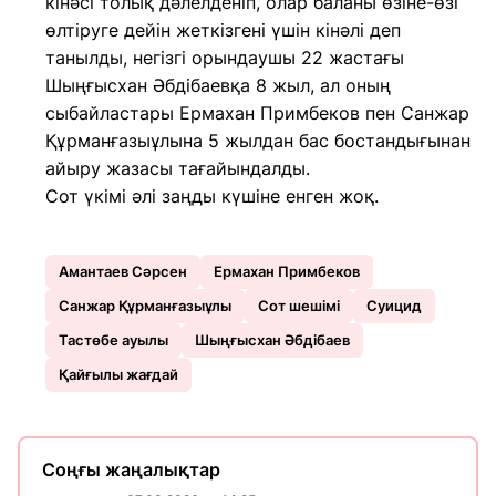
кінәсі толық дәлелденіп, олар баланы өзіне-өзі
өлтіруге дейін жеткізгені үшін кінәлі деп
танылды, негізгі орындаушы 22 жастағы
Шыңғысхан Әбдібаевқа 8 жыл, ал оның
сыбайластары Ермахан Примбеков пен Санжар
Құрманғазыұлына 5 жылдан бас бостандығынан
айыру жазасы тағайындалды.
Сот үкімі әлі заңды күшіне енген жоқ.
Амантаев Сәрсен
Ермахан Примбеков
Санжар Құрманғазыұлы
Сот шешімі
Суицид
Тастөбе ауылы
Шыңғысхан Әбдібаев
Қайғылы жағдай
Соңғы жаңалықтар