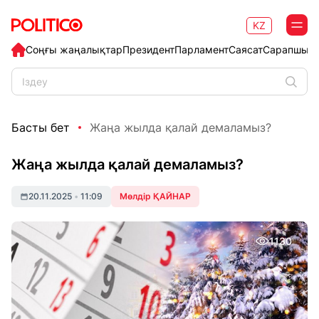
KZ
Соңғы жаңалықтар
Президент
Парламент
Саясат
Сарапшыл
Басты бет
Жаңа жылда қалай демаламыз?
Жаңа жылда қалай демаламыз?
20.11.2025
•
11:09
Мөлдір ҚАЙНАР
1130