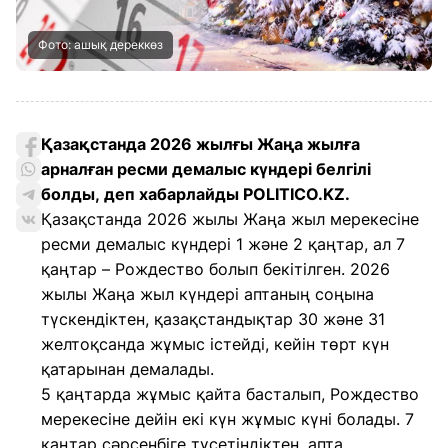
Фото: ашық дереккөз
Қазақстанда 2026 жылғы Жаңа жылға
арналған ресми демалыс күндері белгілі
болды, деп хабарлайды POLITICO.KZ.
Қазақстанда 2026 жылы Жаңа жыл мерекесіне
ресми демалыс күндері 1 және 2 қаңтар, ал 7
қаңтар – Рождество болып бекітілген. 2026
жылы Жаңа жыл күндері аптаның соңына
түскендіктен, қазақстандықтар 30 және 31
желтоқсанда жұмыс істейді, кейін төрт күн
қатарынан демалады.
5 қаңтарда жұмыс қайта басталып, Рождество
мерекесіне дейін екі күн жұмыс күні болады. 7
қаңтар сәрсенбіге түсетіндіктен, апта