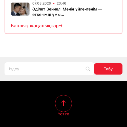
07.08.2026
23:46
Әділет Зейнел: Менің үйленгенім —
өткенімді ұмы...
Барлық жаңалықтар
Табу
Үстіге