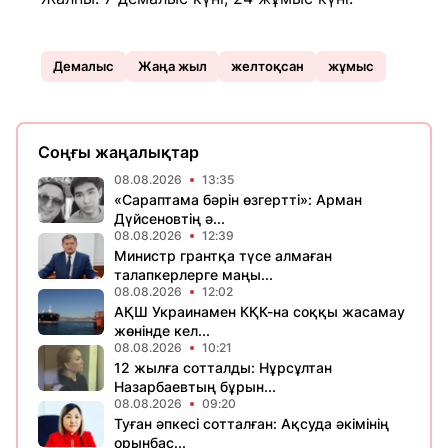
Демалыс
Жаңа жыл
желтоқсан
жұмыс
Соңғы жаңалықтар
08.08.2026
13:35
«Сараптама бәрін өзгертті»: Арман
Дүйсеновтің ә...
08.08.2026
12:39
Министр грантқа түсе алмаған
талапкерлерге маңы...
08.08.2026
12:02
АҚШ Украинамен КҚК-на соққы жасамау
жөнінде кел...
08.08.2026
10:21
12 жылға сотталды: Нұрсұлтан
Назарбаевтың бұрын...
08.08.2026
09:20
Туған әпкесі сотталған: Ақсуда әкімінің
орынбас...