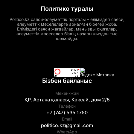
Политико туралы
Politico.kz саяси-әлеуметтік порталы – еліміздегі саяси,
әлеуметтік мәселелерге арналған бірегей жоба.
Еліміздегі саяси жағдайлар, маңызды оқиғалар,
әлеуметтік мәселелер біздің назарымыздан тыс
қалмайды.
Бізбен байланыс
Мекен-жай
ҚР, Астана қаласы, Көксай, дом 2/5
Телефон
+7 (747) 535 1750
Email
politico.kz@gmail.com
WhatsApp