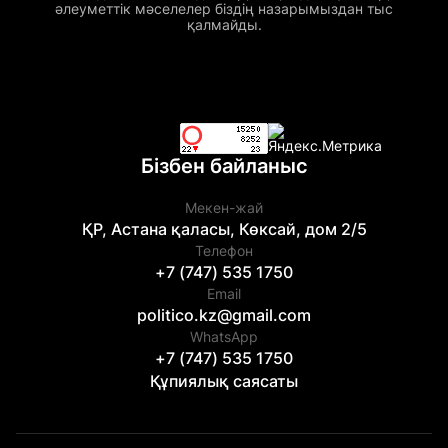
әлеуметтік мәселелер біздің назарымыздан тыс
қалмайды.
Бізбен байланыс
Мекен-жай
ҚР, Астана қаласы, Көксай, дом 2/5
Телефон
+7 (747) 535 1750
Email
politico.kz@gmail.com
WhatsApp
+7 (747) 535 1750
Құпиялық саясаты