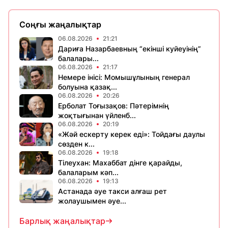
Соңғы жаңалықтар
06.08.2026
21:21
Дариға Назарбаевның “екінші куйеуінің”
балалары...
06.08.2026
21:17
Немере інісі: Момышұлының генерал
болуына қазақ...
06.08.2026
20:26
Ерболат Тоғызақов: Пәтерімнің
жоқтығынан үйленб...
06.08.2026
20:19
«Жәй ескерту керек еді»: Тойдағы даулы
сөзден к...
06.08.2026
19:18
Тілеухан: Махаббат дінге қарайды,
балаларым кәп...
06.08.2026
19:13
Астанада әуе такси алғаш рет
жолаушымен әуе...
Барлық жаңалықтар