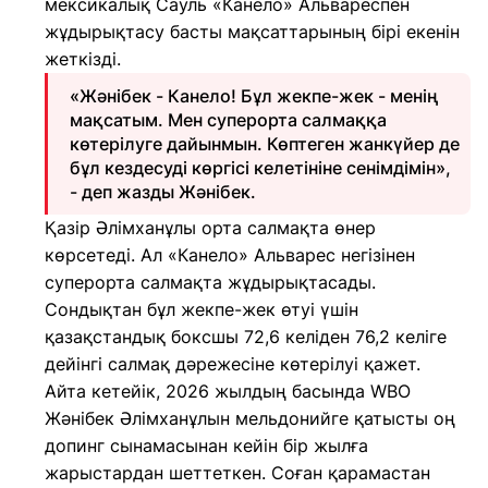
мексикалық Сауль «Канело» Альвареспен
жұдырықтасу басты мақсаттарының бірі екенін
жеткізді.
«Жәнібек - Канело! Бұл жекпе-жек - менің
мақсатым. Мен суперорта салмаққа
көтерілуге дайынмын. Көптеген жанкүйер де
бұл кездесуді көргісі келетініне сенімдімін»,
- деп жазды Жәнібек.
Қазір Әлімханұлы орта салмақта өнер
көрсетеді. Ал «Канело» Альварес негізінен
суперорта салмақта жұдырықтасады.
Сондықтан бұл жекпе-жек өтуі үшін
қазақстандық боксшы 72,6 келіден 76,2 келіге
дейінгі салмақ дәрежесіне көтерілуі қажет.
Айта кетейік, 2026 жылдың басында WBO
Жәнібек Әлімханұлын мельдонийге қатысты оң
допинг сынамасынан кейін бір жылға
жарыстардан шеттеткен. Соған қарамастан