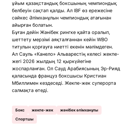
ұйым қазақстандық боксшының чемпиондық
белбеуін сақтап қалды. Ал IBF өз ережесіне
сәйкес Әлімханұлын чемпиондық атағынан
айырған болатын.
Бұған дейін Жәнібек рингке қайта оралып,
шеттету мерзімі аяқталғаннан кейін WBO
титулын қорғауға ниетті екенін мәлімдеген.
Ал Сауль «Канело» Альварестің келесі жекпе-
жегі 2026 жылдың 12 қыркүйегіне
жоспарланған. Ол Сауд Арабиясының Эр-Рияд
қаласында француз боксшысы Кристиан
Мбиллимен кездеседі. Жекпе-жек суперорта
салмақта өтеді.
Бокс
жекпе-жек
жәнібек әлімханұлы
Спортшы