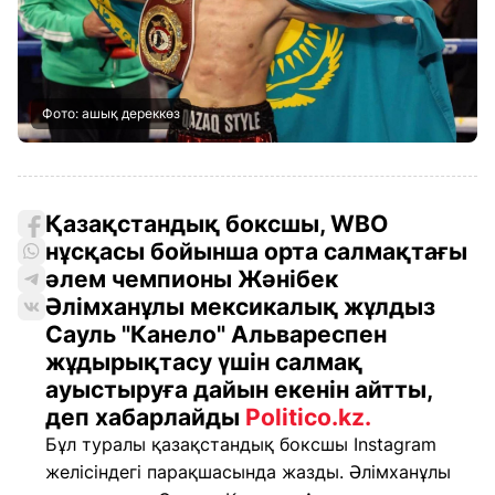
Фото: ашық дереккөз
Қазақстандық боксшы, WBO
нұсқасы бойынша орта салмақтағы
әлем чемпионы Жәнібек
Әлімханұлы мексикалық жұлдыз
Сауль "Канело" Альвареспен
жұдырықтасу үшін салмақ
ауыстыруға дайын екенін айтты,
деп хабарлайды
Politico.kz.
Бұл туралы қазақстандық боксшы Instagram
желісіндегі парақшасында жазды. Әлімханұлы