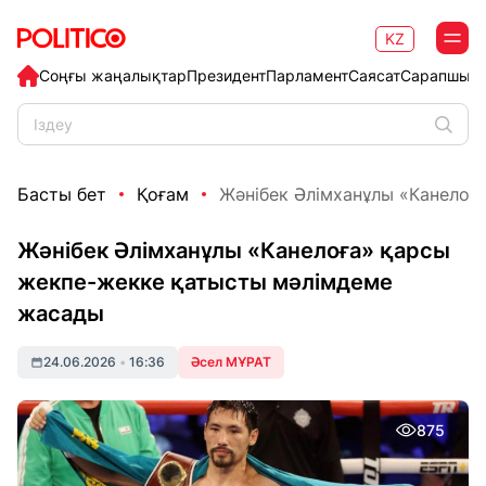
KZ
Соңғы жаңалықтар
Президент
Парламент
Саясат
Сарапшыл
Басты бет
Қоғам
Жәнібек Әлімханұлы «Канелоға
Жәнібек Әлімханұлы «Канелоға» қарсы
жекпе-жекке қатысты мәлімдеме
жасады
24.06.2026
•
16:36
Әсел МҰРАТ
875