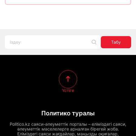
Табу
Үстіге
Политико туралы
Politico.kz саяси-әлеуметтік порталы – еліміздегі саяси,
әлеуметтік мәселелерге арналған бірегей жоба.
Еліміздегі саяси жағдайлар, маңызды оқиғалар,