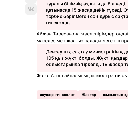
туралы білімнің аздығы да біліне
қатынасқа 15 жасқа дейін түседі.
тәрбие берілмеген соң дұрыс сақтан
гинеколог.
Айжан Төреханова жасөспірімдер ондайд
мәселесімен жалғыз қалады деген пікір
Денсаулық сақтау министрлігінің д
105 қыз жүкті болды. Жүкті қыздар
облыстарында тіркелді. 18 жасқа то
Фото: Алаш айнасының иллюстрациясы
акушер-гинеколог
Жастар
жыныстық қ