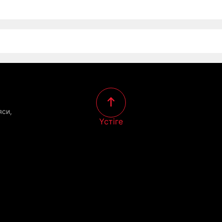
яси,
Үстіге