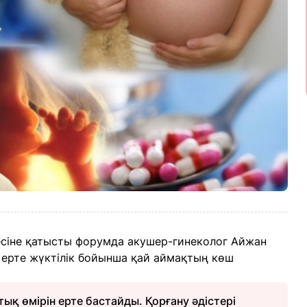
сіне қатысты форумда акушер-гинеколог Айжан
 ерте жүктілік бойынша қай аймақтың көш
ық өмірін ерте бастайды. Қорғану әдістері