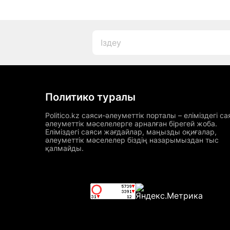
Политико туралы
Politico.kz саяси-әлеуметтік порталы – еліміздегі са
әлеуметтік мәселелерге арналған бірегей жоба.
Еліміздегі саяси жағдайлар, маңызды оқиғалар,
әлеуметтік мәселелер біздің назарымыздан тыс
қалмайды.