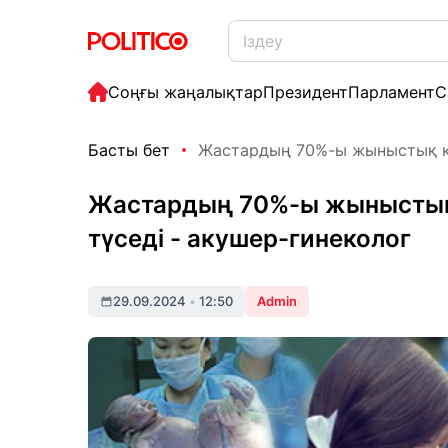
Соңғы жаңалықтар
Президент
Парламент
С
Басты бет
Жастардың 70%-ы жыныстық қа
Жастардың 70%-ы жыныстық 
түседі - акушер-гинеколог
29.09.2024
•
12:50
Admin