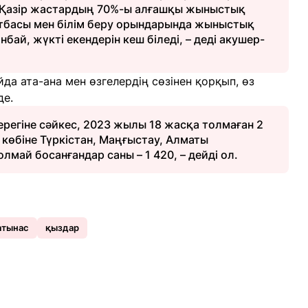
ді. Қазір жастардың 70%-ы алғашқы жыныстық
 Отбасы мен білім беру орындарында жыныстық
бай, жүкті екендерін кеш біледі, – деді акушер-
а ата-ана мен өзгелердің сөзінен қорқып, өз
де.
ерегіне сәйкес, 2023 жылы 18 жасқа толмаған 2
 көбіне Түркістан, Маңғыстау, Алматы
лмай босанғандар саны – 1 420, – дейді ол.
атынас
қыздар