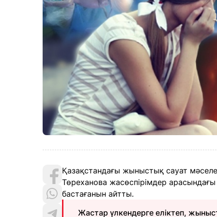
Қазақстандағы жыныстық сауат мәселе
Төреханова жасөспірімдер арасындағы
бастағанын айтты.
Жастар үлкендерге еліктеп, жыныст