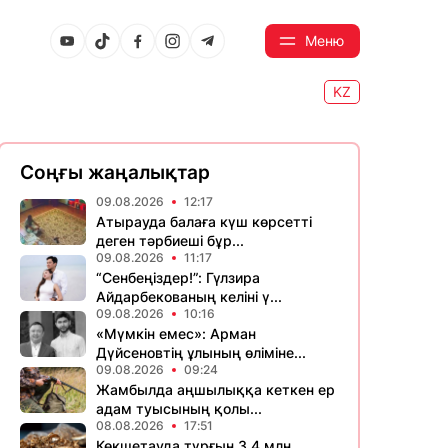
Меню
KZ
Соңғы жаңалықтар
09.08.2026
12:17
Атырауда балаға күш көрсетті
деген тәрбиеші бұр...
09.08.2026
11:17
“Сенбеңіздер!”: Гүлзира
Айдарбекованың келіні ү...
09.08.2026
10:16
«Мүмкін емес»: Арман
Дүйсеновтің ұлының өліміне...
09.08.2026
09:24
Жамбылда аңшылыққа кеткен ер
адам туысының қолы...
08.08.2026
17:51
Көкшетауда тұрғын 3,4 млн