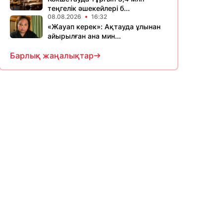
теңгелік әшекейлері б...
08.08.2026
16:32
«Жауап керек»: Ақтауда ұлынан
айырылған ана мин...
Барлық жаңалықтар