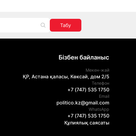
Табу
Бізбен байланыс
Мекен-жай
ҚР, Астана қаласы, Көксай, дом 2/5
Телефон
+7 (747) 535 1750
Email
politico.kz@gmail.com
WhatsApp
+7 (747) 535 1750
Құпиялық саясаты