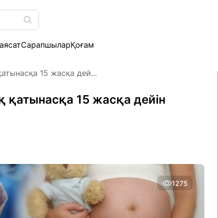
аясат
Сарапшылар
Қоғам
тынасқа 15 жасқа дей...
қатынасқа 15 жасқа дейін
1275