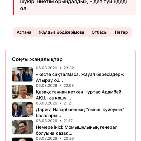
шүкір, ниетім орындалды», – деп түйіндеді
ол.
Астана
Жұлдыз Әбдікәрімова
Отбасы
Пәтер
Соңғы жаңалықтар
06.08.2026
23:32
«Кесте сақталмаса, жауап бересіздер»:
Атырау об...
06.08.2026
22:08
Қазақстаннан кеткен Нұртас Адамбай
АҚШ-қа көшуі...
06.08.2026
21:21
Дариға Назарбаевның “екінші куйеуінің”
балалары...
06.08.2026
21:17
Немере інісі: Момышұлының генерал
болуына қазақ...
06.08.2026
20:26