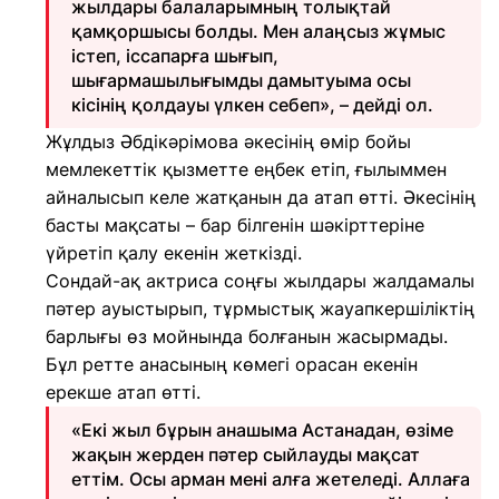
жылдары балаларымның толықтай
қамқоршысы болды. Мен алаңсыз жұмыс
істеп, іссапарға шығып,
шығармашылығымды дамытуыма осы
кісінің қолдауы үлкен себеп», – дейді ол.
Жұлдыз Әбдікәрімова әкесінің өмір бойы
мемлекеттік қызметте еңбек етіп, ғылыммен
айналысып келе жатқанын да атап өтті. Әкесінің
басты мақсаты – бар білгенін шәкірттеріне
үйретіп қалу екенін жеткізді.
Сондай-ақ актриса соңғы жылдары жалдамалы
пәтер ауыстырып, тұрмыстық жауапкершіліктің
барлығы өз мойнында болғанын жасырмады.
Бұл ретте анасының көмегі орасан екенін
ерекше атап өтті.
«Екі жыл бұрын анашыма Астанадан, өзіме
жақын жерден пәтер сыйлауды мақсат
еттім. Осы арман мені алға жетеледі. Аллаға