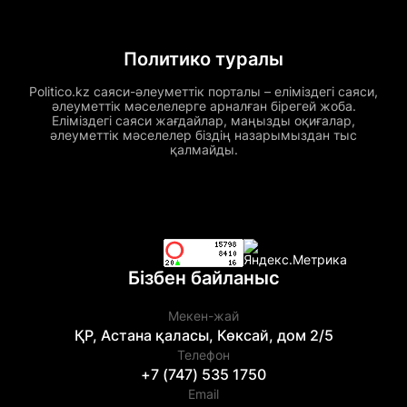
Политико туралы
Politico.kz саяси-әлеуметтік порталы – еліміздегі саяси,
әлеуметтік мәселелерге арналған бірегей жоба.
Еліміздегі саяси жағдайлар, маңызды оқиғалар,
әлеуметтік мәселелер біздің назарымыздан тыс
қалмайды.
Бізбен байланыс
Мекен-жай
ҚР, Астана қаласы, Көксай, дом 2/5
Телефон
+7 (747) 535 1750
Email