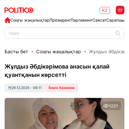
KZ
Соңғы жаңалықтар
Президент
Парламент
Саясат
Сарапшыл
Басты бет
Соңғы жаңалықтар
Жұлдыз Әбдікәрім
Жұлдыз Әбдікәрімова анасын қалай
қуантқанын көрсетті
29.12.2025
•
08:11
Берік Арманов
1221