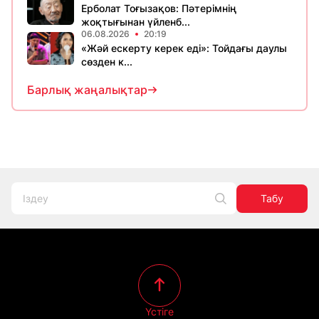
Ерболат Тоғызақов: Пәтерімнің
жоқтығынан үйленб...
06.08.2026
20:19
«Жәй ескерту керек еді»: Тойдағы даулы
сөзден к...
Барлық жаңалықтар
Табу
Үстіге