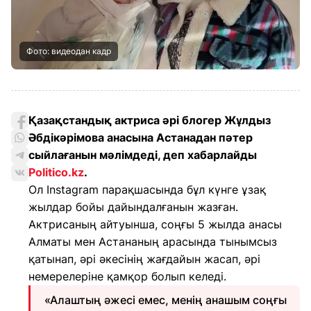
Фото: видеодан кадр
Қазақстандық актриса әрі блогер Жұлдыз
Әбдікәрімова анасына Астанадан пәтер
сыйлағанын мәлімдеді, деп хабарлайды
Politico.kz
.
Ол Instagram парақшасында бұл күнге ұзақ
жылдар бойы дайындалғанын жазған.
Актрисаның айтуынша, соңғы 5 жылда анасы
Алматы мен Астананың арасында тынымсыз
қатынап, әрі әкесінің жағдайын жасап, әрі
немерелеріне қамқор болып келеді.
«Алаштың әжесі емес, менің анашым соңғы