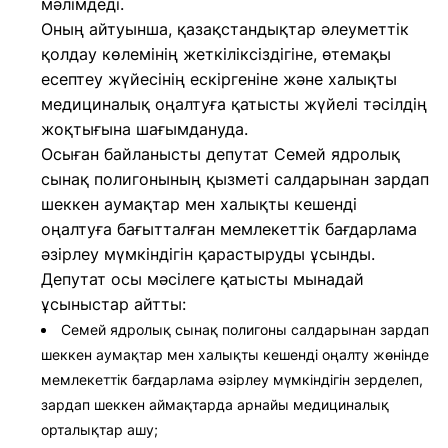
мәлімдеді.
Оның айтуынша, қазақстандықтар әлеуметтік
қолдау көлемінің жеткіліксіздігіне, өтемақы
есептеу жүйесінің ескіргеніне және халықты
медициналық оңалтуға қатысты жүйелі тәсілдің
жоқтығына шағымдануда.
Осыған байланысты депутат Семей ядролық
сынақ полигонының қызметі салдарынан зардап
шеккен аумақтар мен халықты кешенді
оңалтуға бағытталған мемлекеттік бағдарлама
әзірлеу мүмкіндігін қарастыруды ұсынды.
Депутат осы мәсілеге қатысты мынадай
ұсыныстар айтты:
Семей ядролық сынақ полигоны салдарынан зардап
шеккен аумақтар мен халықты кешенді оңалту жөнінде
мемлекеттік бағдарлама әзірлеу мүмкіндігін зерделеп,
зардап шеккен аймақтарда арнайы медициналық
орталықтар ашу;