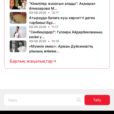
“Кінәлілер жазасын алады”: Ақмарал
Әлназарова М...
09.08.2026
12:17
Атырауда балаға күш көрсетті деген
тәрбиеші бұр...
09.08.2026
11:17
“Сенбеңіздер!”: Гүлзира Айдарбекованың
келіні ү...
09.08.2026
10:16
«Мүмкін емес»: Арман Дүйсеновтің
ұлының өліміне...
Барлық жаңалықтар
Табу