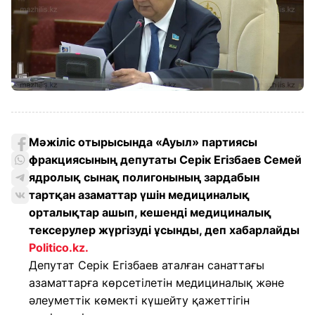
Мәжіліс отырысында «Ауыл» партиясы
фракциясының депутаты Серік Егізбаев Семей
ядролық сынақ полигонының зардабын
тартқан азаматтар үшін медициналық
орталықтар ашып, кешенді медициналық
тексерулер жүргізуді ұсынды, деп хабарлайды
Politico.kz
.
Депутат Серік Егізбаев аталған санаттағы
азаматтарға көрсетілетін медициналық және
әлеуметтік көмекті күшейту қажеттігін