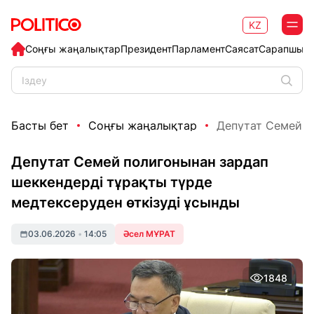
KZ
Соңғы жаңалықтар
Президент
Парламент
Саясат
Сарапшыл
Басты бет
Соңғы жаңалықтар
Депутат Семей по
Депутат Семей полигонынан зардап
шеккендерді тұрақты түрде
медтексеруден өткізуді ұсынды
03.06.2026
•
14:05
Әсел МҰРАТ
1848