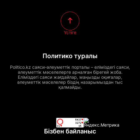
Үстіге
Политико туралы
Politico.kz саяси-әлеуметтік порталы – еліміздегі саяси,
әлеуметтік мәселелерге арналған бірегей жоба.
Еліміздегі саяси жағдайлар, маңызды оқиғалар,
әлеуметтік мәселелер біздің назарымыздан тыс
қалмайды.
Бізбен байланыс