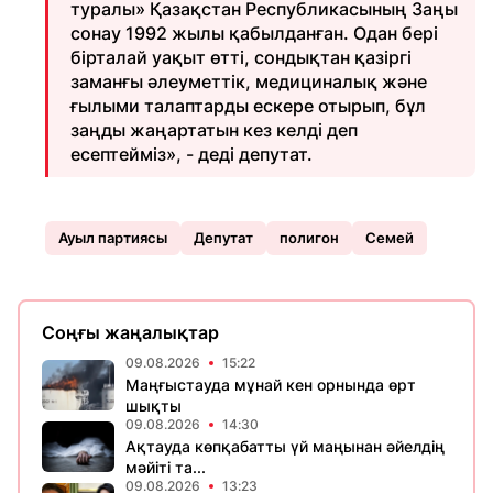
туралы» Қазақстан Республикасының Заңы
сонау 1992 жылы қабылданған. Одан бері
бірталай уақыт өтті, сондықтан қазіргі
заманғы әлеуметтік, медициналық және
ғылыми талаптарды ескере отырып, бұл
заңды жаңартатын кез келді деп
есептейміз», - деді депутат.
Ауыл партиясы
Депутат
полигон
Семей
Соңғы жаңалықтар
09.08.2026
15:22
Маңғыстауда мұнай кен орнында өрт
шықты
09.08.2026
14:30
Ақтауда көпқабатты үй маңынан әйелдің
мәйіті та...
09.08.2026
13:23