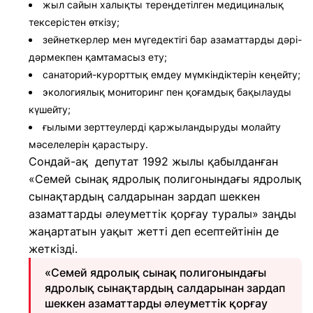
жыл сайын халықты тереңдетілген медициналық
тексерістен өткізу;
зейнеткерлер мен мүгедектігі бар азаматтарды дәрі-
дәрмекпен қамтамасыз ету;
санаторий-курорттық емдеу мүмкіндіктерін кеңейту;
экологиялық мониторинг пен қоғамдық бақылауды
күшейту;
ғылыми зерттеулерді қаржыландыруды молайту
мәселелерін қарастыру.
Сондай-ақ депутат 1992 жылы қабылданған
«Семей сынақ ядролық полигонындағы ядролық
сынақтардың салдарынан зардап шеккен
азаматтарды әлеуметтік қорғау туралы» заңды
жаңартатын уақыт жетті деп есептейтінін де
жеткізді.
«Семей ядролық сынақ полигонындағы
ядролық сынақтардың салдарынан зардап
шеккен азаматтарды әлеуметтік қорғау