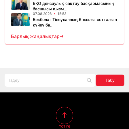
БҚО денсаулық сақтау басқармасының
басшысы қызм...
07.08.2026
15:53
Бекболат Тілеуханның 6 жылға сотталған
күйеу ба...
Барлық жаңалықтар
Табу
Үстіге