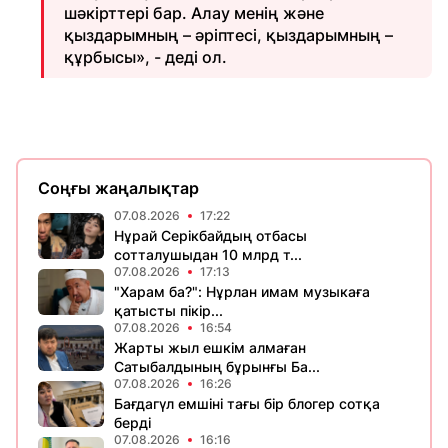
шәкірттері бар. Алау менің және
қыздарымның – әріптесі, қыздарымның –
құрбысы», - деді ол.
Соңғы жаңалықтар
07.08.2026
17:22
Нұрай Серікбайдың отбасы
сотталушыдан 10 млрд т...
07.08.2026
17:13
"Харам ба?": Нұрлан имам музыкаға
қатысты пікір...
07.08.2026
16:54
Жарты жыл ешкім алмаған
Сатыбалдының бұрынғы Ба...
07.08.2026
16:26
Бағдагүл емшіні тағы бір блогер сотқа
берді
07.08.2026
16:16