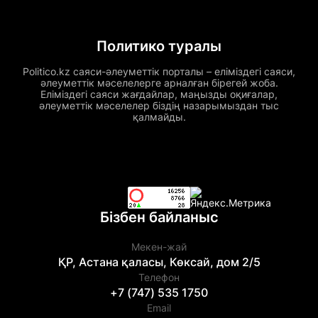
Политико туралы
Politico.kz саяси-әлеуметтік порталы – еліміздегі саяси,
әлеуметтік мәселелерге арналған бірегей жоба.
Еліміздегі саяси жағдайлар, маңызды оқиғалар,
әлеуметтік мәселелер біздің назарымыздан тыс
қалмайды.
Бізбен байланыс
Мекен-жай
ҚР, Астана қаласы, Көксай, дом 2/5
Телефон
+7 (747) 535 1750
Email