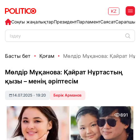
KZ
Соңғы жаңалықтар
Президент
Парламент
Саясат
Сарапшыл
Басты бет
Қоғам
Мөлдір Мұқанова: Қайрат Нұрта
Мөлдір Мұқанова: Қайрат Нұртастың
қызы – менің әріптесім
14.07.2025
•
19:20
Берік Арманов
891