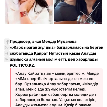
Продюсер, әнші Мөлдір Мұқанова
«Жарқыраған жұлдыз» бағдарламасына берген
сұхбатында Қайрат Нұтастың қызы Алауды
жұмысқа алғанын мәлім етті, деп хабарлады
POLITICO.KZ.
«Алау Қайратқызы – менің әріптесім. Менде
«ММ» өнер-білім орталығы деген мектеп
бар. Орталыққа Алау хабарласып, «Мөлдір
апай, мен сізде жұмыс істегім келеді.
Хореографиядан сабақ бергім келеді» деп
хабарласқан болатын. Уақытын келістіріп,
Алауды жұмысқа алдым. Қазір біршама