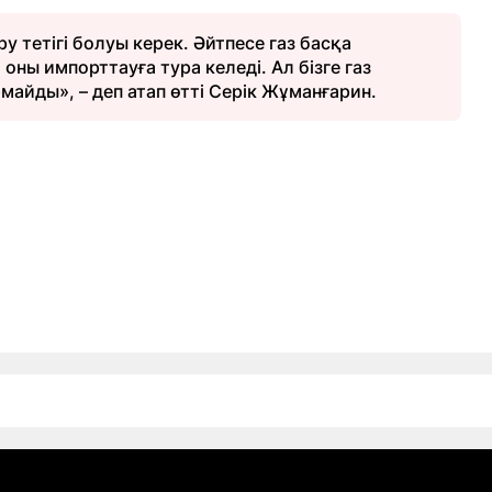
 тетігі болуы керек. Әйтпесе газ басқа
оны импорттауға тура келеді. Ал бізге газ
майды», – деп атап өтті Серік Жұманғарин.