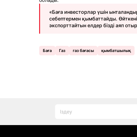
болады.
«Баға инвесторлар үшін ынталандыру
себептермен қымбаттайды. Өйткені 
экспорттайтын елдер бізді аяп отыр
Баға
Газ
газ бағасы
қымбатшылық