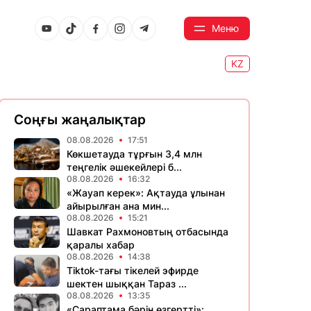
Меню
KZ
Соңғы жаңалықтар
08.08.2026
17:51
Көкшетауда тұрғын 3,4 млн
теңгелік әшекейлері б...
08.08.2026
16:32
«Жауап керек»: Ақтауда ұлынан
айырылған ана мин...
08.08.2026
15:21
Шавкат Рахмоновтың отбасында
қаралы хабар
08.08.2026
14:38
Tiktok-тағы тікелей эфирде
шектен шыққан Тараз ...
08.08.2026
13:35
«Сараптама бәрін өзгертті»: