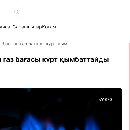
аясат
Сарапшылар
Қоғам
 бастап газ бағасы күрт қым...
п газ бағасы күрт қымбаттайды
670