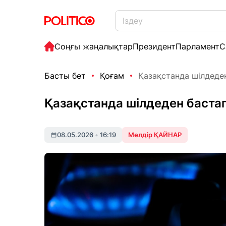
Соңғы жаңалықтар
Президент
Парламент
С
Басты бет
Қоғам
Қазақстанда шілдеден
Қазақстанда шілдеден баста
08.05.2026
•
16:19
Мөлдір ҚАЙНАР