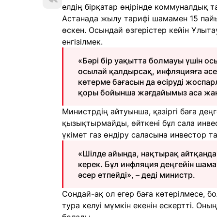
елдің бірқатар өңірінде коммуналдық т
Астанада жылу тарифі шамамен 15 пайыз
өскен. Осындай өзгерістер кейін Ұлыт
енгізілмек.
«Бәрі бір уақытта болмауы үшін о
осылай қалдырсақ, инфляцияға әсер
көтерме бағасын да өсіруді жоспарл
қоры бойынша жағдайымыз аса жақс
Министрдің айтуынша, қазіргі баға дең
қызықтырмайды, өйткені бұл сала инве
үкімет газ өндіру саласына инвестор т
«Шілде айында, нақтырақ айтқанда 
керек. Бұл инфляция деңгейін шама
әсер етпейді», – деді министр.
Сондай-ақ ол егер баға көтерілмесе, 
тура келуі мүмкін екенін ескертті. Оны