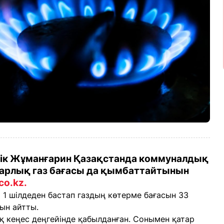
рік Жұманғарин Қазақстанда коммуналдық
уарлық газ бағасы да қымбаттайтынын
ico.kz.
 1 шілдеден бастап газдың көтерме бағасын 33
ын айтты.
қ кеңес деңгейінде қабылданған. Сонымен қатар