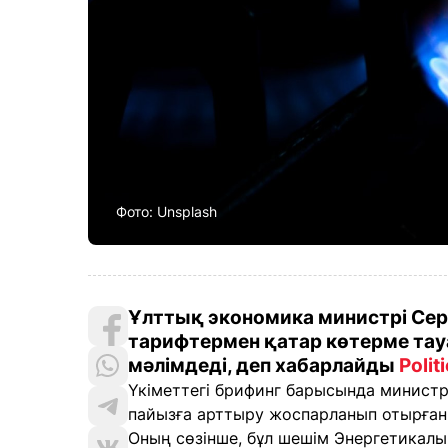
Фото: Unsplash
Ұлттық экономика министрі Се
тарифтермен қатар көтерме та
мәлімдеді, деп хабарлайды
Polit
Үкіметтегі брифинг барысында министр
пайызға арттыру жоспарланып отырған
Оның сөзінше, бұл шешім Энергетикалы