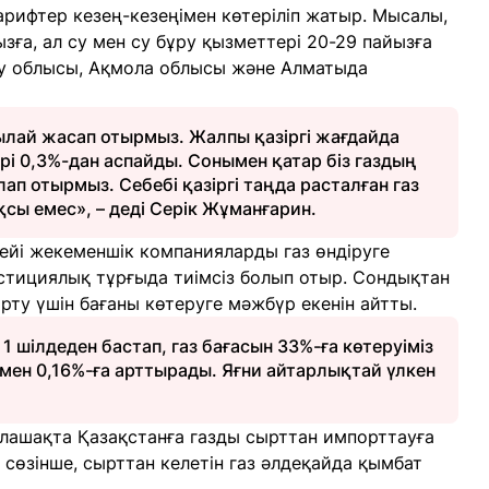
арифтер кезең-кезеңімен көтеріліп жатыр. Мысалы,
ға, ал су мен су бұру қызметтері 20-29 пайызға
ау облысы, Ақмола облысы және Алматыда
сылай жасап отырмыз. Жалпы қазіргі жағдайда
і 0,3%-дан аспайды. Сонымен қатар біз газдың
ап отырмыз. Себебі қазіргі таңда расталған газ
ы емес», – деді Серік Жұманғарин.
гейі жекеменшік компанияларды газ өндіруге
стициялық тұрғыда тиімсіз болып отыр. Сондықтан
арту үшін бағаны көтеруге мәжбүр екенін айтты.
1 шілдеден бастап, газ бағасын 33%-ға көтеруіміз
мен 0,16%-ға арттырады. Яғни айтарлықтай үлкен
болашақта Қазақстанға газды сырттан импорттауға
ң сөзінше, сырттан келетін газ әлдеқайда қымбат