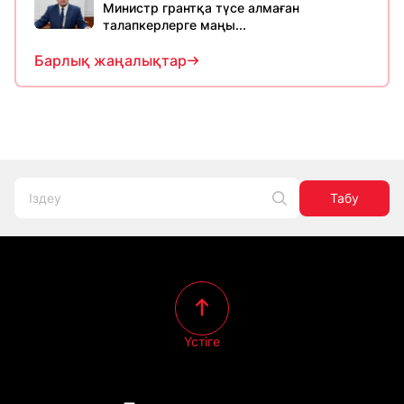
Министр грантқа түсе алмаған
талапкерлерге маңы...
Барлық жаңалықтар
Табу
Үстіге