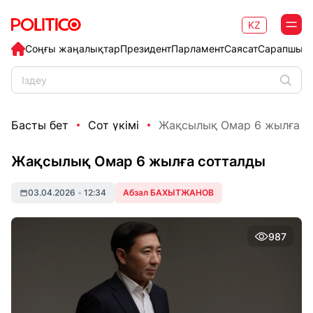
KZ
Соңғы жаңалықтар
Президент
Парламент
Саясат
Сарапшыл
Басты бет
Сот үкімі
Жақсылық Омар 6 жылға с
Жақсылық Омар 6 жылға сотталды
03.04.2026
•
12:34
Абзал БАХЫТЖАНОВ
987