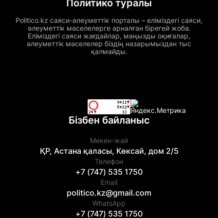
Политико туралы
Politico.kz саяси-әлеуметтік порталы – еліміздегі саяси,
әлеуметтік мәселелерге арналған бірегей жоба.
Еліміздегі саяси жағдайлар, маңызды оқиғалар,
әлеуметтік мәселелер біздің назарымыздан тыс
қалмайды.
Бізбен байланыс
Мекен-жай
ҚР, Астана қаласы, Көксай, дом 2/5
Телефон
+7 (747) 535 1750
Email
politico.kz@gmail.com
WhatsApp
+7 (747) 535 1750