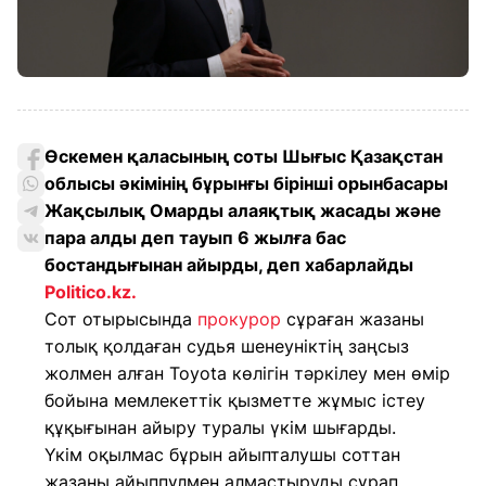
Өскемен қаласының соты Шығыс Қазақстан
облысы әкімінің бұрынғы бірінші орынбасары
Жақсылық Омарды алаяқтық жасады және
пара алды деп тауып 6 жылға бас
бостандығынан айырды, деп хабарлайды
Politico.kz.
Сот отырысында
прокурор
сұраған жазаны
толық қолдаған судья шенеуніктің заңсыз
жолмен алған Toyota көлігін тәркілеу мен өмір
бойына мемлекеттік қызметте жұмыс істеу
құқығынан айыру туралы үкім шығарды.
Үкім оқылмас бұрын айыпталушы соттан
жазаны айыппұлмен алмастыруды сұрап,