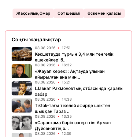
Жақсылық Омар
Сот шешімі
Өскемен қаласы
Соңғы жаңалықтар
08.08.2026
17:51
Көкшетауда тұрғын 3,4 млн теңгелік
әшекейлері б...
08.08.2026
16:32
«Жауап керек»: Ақтауда ұлынан
айырылған ана мин...
08.08.2026
15:21
Шавкат Рахмоновтың отбасында қаралы
хабар
08.08.2026
14:38
Tiktok-тағы тікелей эфирде шектен
шыққан Тараз ...
08.08.2026
13:35
«Сараптама бәрін өзгертті»: Арман
Дүйсеновтің ә...
08.08.2026
12:39