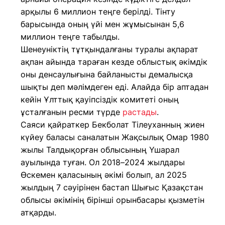
арқылы 6 миллион теңге берілді. Тінту
барысында оның үйі мен жұмысынан 5,6
миллион теңге табылды.
Шенеуніктің тұтқындалғаны туралы ақпарат
ақпан айында тараған кезде облыстық әкімдік
оны денсаулығына байланысты демалысқа
шықты деп мәлімдеген еді. Алайда бір аптадан
кейін Ұлттық қауіпсіздік комитеті оның
ұсталғанын ресми түрде
растады
.
Саяси қайраткер Бекболат Тілеуханның жиен
күйеу баласы саналатын Жақсылық Омар 1980
жылы Талдықорған облысының Үшарал
ауылында туған. Ол 2018–2024 жылдары
Өскемен қаласының әкімі болып, ал 2025
жылдың 7 сәуірінен бастап Шығыс Қазақстан
облысы әкімінің бірінші орынбасары қызметін
атқарды.