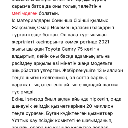
қарызға батса да оны толық төлейтінін
мәлімдеген
болатын.
Іс материалдары бойынша бірінші қылмыс
Жақсылық Омар Өскемен қаласын басқарып
тұрған кезде болған. Ол қала тұрғынынан
жергілікті кәсіпорынға көмек ретінде 2021
жылы шыққан Toyota Camry 75 көлігін
алдыртып, кейін оны басқа адамның атына
рәсімдеу арқылы өзі мінетін жаңа модельге
айырбастап үлгерген. Жәбірленушіге 13 миллион
теңге шығын келгенімен, ол сотта барлық
қаражаттың өтелгенін айтып ешқандай шағым
түсірмеді.
Екінші эпизод биыл ақпан айында тіркеліп, онда
шенеунік әкімдік қызметкерінен 20 миллион
теңге сұраған. Бұған күдіктенген қызметкер
Ұлттық қауіпсіздік комитетіне шағымданып,
арнайы операция кезінде күдіктіге делдал