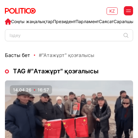
KZ
Соңғы жаңалықтар
Президент
Парламент
Саясат
Сарапшыл
Басты бет
#"Атажұрт" қозғалысы
ТAG #"Атажұрт" қозғалысы
14.04.26
16:57