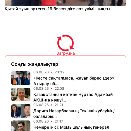
Қытай туын өртеген 19 белсендіге сот үкімі шықты
Загрузка
Соңғы жаңалықтар
06.08.26
23:32
«Кесте сақталмаса, жауап бересіздер»:
Атырау об...
06.08.26
22:08
Қазақстаннан кеткен Нұртас Адамбай
АҚШ-қа көшуі...
06.08.26
21:21
Дариға Назарбаевның “екінші куйеуінің”
балалары...
06.08.26
21:17
Немере інісі: Момышұлының генерал