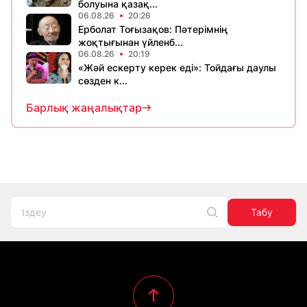
болуына қазақ...
06.08.26
20:26
Ерболат Тоғызақов: Пәтерімнің
жоқтығынан үйленб...
06.08.26
20:19
«Жәй ескерту керек еді»: Тойдағы даулы
сөзден к...
Барлық жаңалықтар
Табу