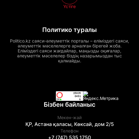
Үстіге
Политико туралы
Politico.kz саяси-әлеуметтік порталы – еліміздегі саяси,
әлеуметтік мәселелерге арналған бірегей жоба.
Еліміздегі саяси жағдайлар, маңызды оқиғалар,
әлеуметтік мәселелер біздің назарымыздан тыс
қалмайды.
Бізбен байланыс
Мекен-жай
ҚР, Астана қаласы, Көксай, дом 2/5
Телефон
+7 (747) 535 1750