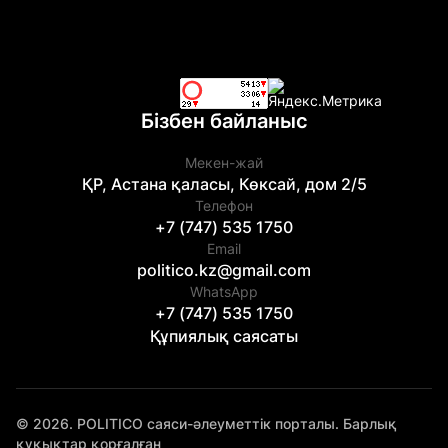
Бізбен байланыс
Мекен-жай
ҚР, Астана қаласы, Көксай, дом 2/5
Телефон
+7 (747) 535 1750
Email
politico.kz@gmail.com
WhatsApp
+7 (747) 535 1750
Құпиялық саясаты
© 2026. POLITICO саяси-әлеуметтік порталы. Барлық
құқықтар қорғалған