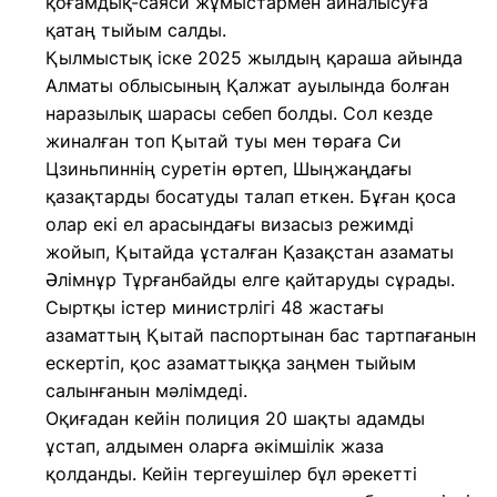
қоғамдық-саяси жұмыстармен айналысуға
қатаң тыйым салды.
Қылмыстық іске 2025 жылдың қараша айында
Алматы облысының Қалжат ауылында болған
наразылық шарасы себеп болды. Сол кезде
жиналған топ Қытай туы мен төраға Си
Цзиньпиннің суретін өртеп, Шыңжаңдағы
қазақтарды босатуды талап еткен. Бұған қоса
олар екі ел арасындағы визасыз режимді
жойып, Қытайда ұсталған Қазақстан азаматы
Әлімнұр Тұрғанбайды елге қайтаруды сұрады.
Сыртқы істер министрлігі 48 жастағы
азаматтың Қытай паспортынан бас тартпағанын
ескертіп, қос азаматтыққа заңмен тыйым
салынғанын мәлімдеді.
Оқиғадан кейін полиция 20 шақты адамды
ұстап, алдымен оларға әкімшілік жаза
қолданды. Кейін тергеушілер бұл әрекетті