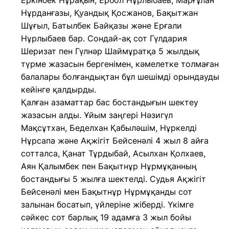
Еркінбек Нұрақын, Ербол Нұрлыбаев, Марғұлан
Нұрданғазы, Қуандық Қосжанов, Бақытжан
Шұғыл, Батылбек Байқазы және Ерғали
Нұрлыбаев бар. Сондай-ақ сот Гүлдария
Шеризат пен Гүлнәр Шаймұратқа 5 жылдық
түрме жазасын бергенімен, кәмелетке толмаған
балалары болғандықтан бұл шешімді орындауды
кейінге қалдырды.
Қалған азаматтар бас бостандығын шектеу
жазасын алды. Ұйым заңгері Нәзигүл
Мақсұтхан, Беделхан Қабыләшім, Нұркелді
Нұрсапа және Ақжігіт Бейсенәлі 4 жыл 8 айға
сотталса, Қанат Тұрдыбай, Асылхан Қолхаев,
Аян Қалымбек пен Бақытнұр Нұрмұқанның
бостандығы 5 жылға шектелді. Судья Ақжігіт
Бейсенәлі мен Бақытнұр Нұрмұқанды сот
залынан босатып, үйлеріне жіберді. Үкімге
сәйкес сот барлық 19 адамға 3 жыл бойы