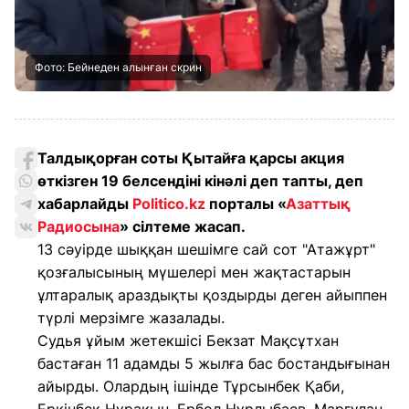
Фото: Бейнеден алынған скрин
Талдықорған соты Қытайға қарсы акция
өткізген 19 белсендіні кінәлі деп тапты, деп
хабарлайды
Politico.kz
порталы «
Азаттық
Радиосына
» сілтеме жасап.
13 сәуірде шыққан шешімге сай сот "Атажұрт"
қозғалысының мүшелері мен жақтастарын
ұлтаралық араздықты қоздырды деген айыппен
түрлі мерзімге жазалады.
Судья ұйым жетекшісі Бекзат Мақсұтхан
бастаған 11 адамды 5 жылға бас бостандығынан
айырды. Олардың ішінде Тұрсынбек Қаби,