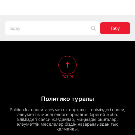
Табу
Үстіге
Политико туралы
Politico.kz саяси-әлеуметтік порталы – еліміздегі саяси,
әлеуметтік мәселелерге арналған бірегей жоба.
Еліміздегі саяси жағдайлар, маңызды оқиғалар,
әлеуметтік мәселелер біздің назарымыздан тыс
қалмайды.