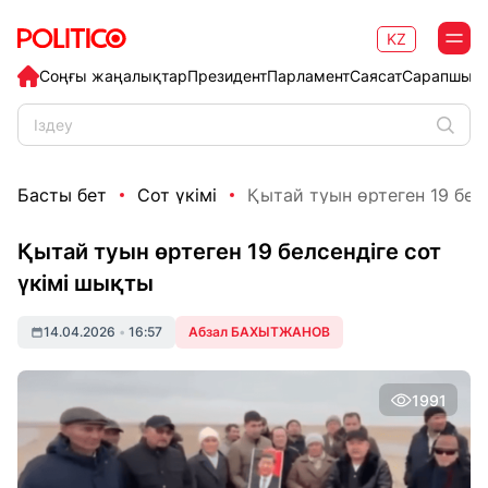
KZ
Соңғы жаңалықтар
Президент
Парламент
Саясат
Сарапшыл
Басты бет
Сот үкімі
Қытай туын өртеген 19 бел
Қытай туын өртеген 19 белсендіге сот
үкімі шықты
14.04.2026
•
16:57
Абзал БАХЫТЖАНОВ
1991