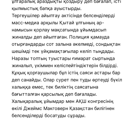
ұлтаралық араздықты қоздыру деп бағалап, істі
қылмыстық бапқа ауыстырды.
Тергеушілер айыптау актісінде белсенділерді
масс-медиа арқылы Қытай ұлтының ар-
намысын қорлау мақсатында ұйымдасып
жиналды деп айыптаған. Полиция қамауда
отырғандарды сот залына әкелмеді, сондықтан
шешімді тек үйқамақтағылар келіп тыңдады.
Наразы топтың туыстары ғимарат сыртында
жиналып, үкіммен келіспейтіндіктерін білдірді.
Құқық қорғаушылар бұл істің саяси астары бар
деп санайды. Олар сурет пен туды өртеуді бүкіл
халыққа емес, тек биліктің саясатына
бағытталған қарсылық деп бағалады.
Халықаралық ұйымдар мен АҚШ конгресінің
өкілі Джеймс Макговерн Қазақстан билігінен
белсенділерді босатуды сұрады.