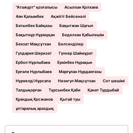
"Атажұрт" қозғалысы
Асылхан Қолхаев
Аян Қалымбек
Ақжігіт Бейсенәлі
Батылбек Байқазы
Бақытжан Шұғыл
Бақытнұр Нұрмұқан
Беделхан Қабыләшім
Бекзат Мақсұтхан
Белсенділер
Гүлдария Шеризат
Гүлнәр Шаймұрат
Ербол Нұрлыбаев
Еркінбек Нұрақын
Ерғали Нұрлыбаев
Марғұлан Нұрданғазы
Нұркелді Нұрсапа
Нәзигүл Мақсұтхан
Сот шешімі
Талдықорған
Тұрсынбек Қаби
Қанат Тұрдыбай
Қуандық Қосжанов
Қытай туы
ұлтаралық араздық