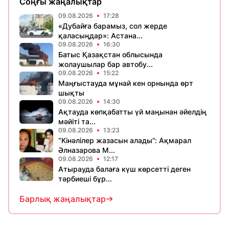
Соңғы жаңалықтар
09.08.2026
17:28
«Дубайға барамыз, сол жерде
қаласыңдар»: Астана...
09.08.2026
16:30
Батыс Қазақстан облысында
жолаушылар бар автобу...
09.08.2026
15:22
Маңғыстауда мұнай кен орнында өрт
шықты
09.08.2026
14:30
Ақтауда көпқабатты үй маңынан әйелдің
мәйіті та...
09.08.2026
13:23
“Кінәлілер жазасын алады”: Ақмарал
Әлназарова М...
09.08.2026
12:17
Атырауда балаға күш көрсетті деген
тәрбиеші бұр...
Барлық жаңалықтар