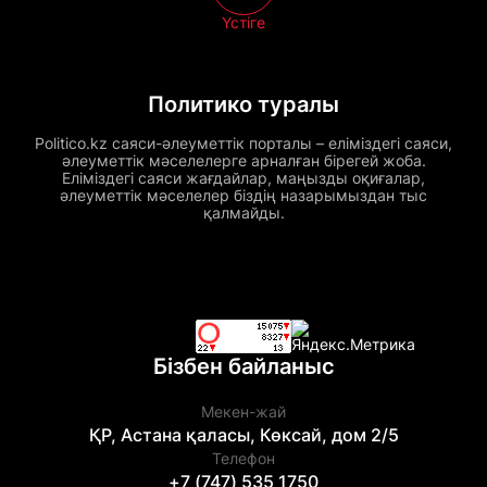
Үстіге
Политико туралы
Politico.kz саяси-әлеуметтік порталы – еліміздегі саяси,
әлеуметтік мәселелерге арналған бірегей жоба.
Еліміздегі саяси жағдайлар, маңызды оқиғалар,
әлеуметтік мәселелер біздің назарымыздан тыс
қалмайды.
Бізбен байланыс
Мекен-жай
ҚР, Астана қаласы, Көксай, дом 2/5
Телефон
+7 (747) 535 1750