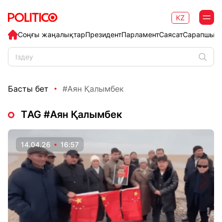
KZ
Соңғы жаңалықтар
Президент
Парламент
Саясат
Сарапшыл
Басты бет
#Аян Қалымбек
ТAG #Аян Қалымбек
14.04.26
16:57