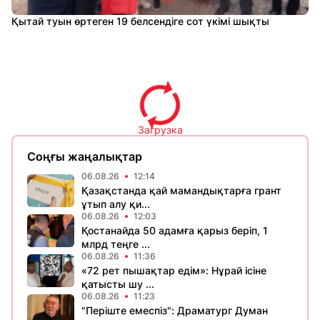
Қытай туын өртеген 19 белсендіге сот үкімі шықты
Загрузка
Соңғы жаңалықтар
06.08.26
12:14
Қазақстанда қай мамандықтарға грант
ұтып алу қи...
06.08.26
12:03
Қостанайда 50 адамға қарыз беріп, 1
млрд теңге ...
06.08.26
11:36
«72 рет пышақтар едім»: Нұрай ісіне
қатысты шу ...
06.08.26
11:23
​"Періште емеспіз": Драматург Думан