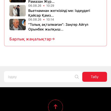
Рамазан Жүр...
06.08.26
10:29
Вьетнамнан жеткізілді ме: Іздеудегі
Қайсар Қамз...
06.08.26
10:14
"Толық ақталмаған": Заңгер Айгүл
Орынбек жылқыш...
Барлық жаңалықтар
Табу