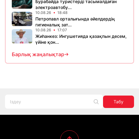
Бурабайда туристерді тасымалдаған
электроавтобу...
10.08.26
18:48
Петропавл орталығында әйелдердің
гигиеналық зат...
10.08.26
17:07
Жиһанкез: Ингушетияда қазақпын десем,
үйіне қон...
Барлық жаңалықтар
Табу