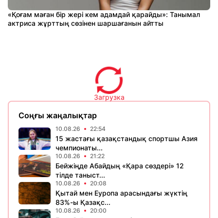
«Қоғам маған бір жері кем адамдай қарайды»: Танымал
актриса жұрттың сөзінен шаршағанын айтты
Загрузка
Соңғы жаңалықтар
10.08.26
22:54
15 жастағы қазақстандық спортшы Азия
чемпионаты...
10.08.26
21:22
Бейжіңде Абайдың «Қара сөздері» 12
тілде таныст...
10.08.26
20:08
Қытай мен Еуропа арасындағы жүктің
83%-ы Қазақс...
10.08.26
20:00