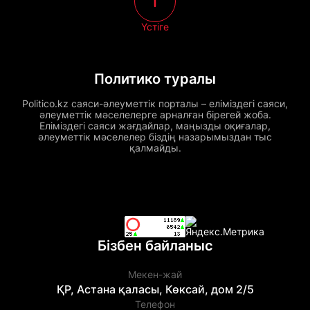
Үстіге
Политико туралы
Politico.kz саяси-әлеуметтік порталы – еліміздегі саяси,
әлеуметтік мәселелерге арналған бірегей жоба.
Еліміздегі саяси жағдайлар, маңызды оқиғалар,
әлеуметтік мәселелер біздің назарымыздан тыс
қалмайды.
Бізбен байланыс
Мекен-жай
ҚР, Астана қаласы, Көксай, дом 2/5
Телефон