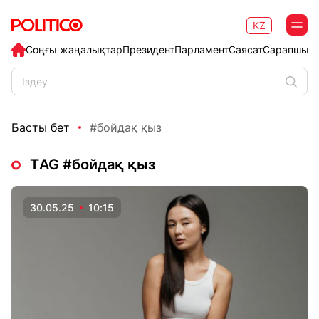
KZ
Соңғы жаңалықтар
Президент
Парламент
Саясат
Сарапшыл
Басты бет
#бойдақ қыз
ТAG #бойдақ қыз
30.05.25
10:15