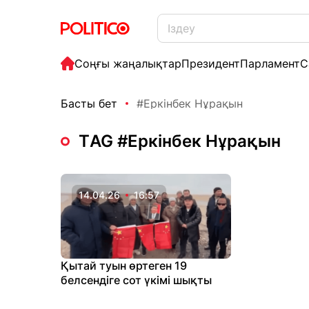
Соңғы жаңалықтар
Президент
Парламент
С
Басты бет
#Еркінбек Нұрақын
ТAG #Еркінбек Нұрақын
14.04.26
16:57
Қытай туын өртеген 19
белсендіге сот үкімі шықты