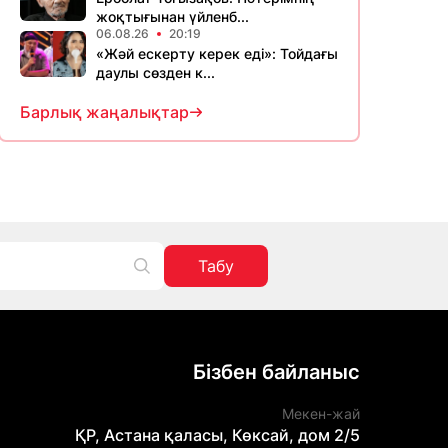
жоқтығынан үйленб...
06.08.26
20:19
«Жәй ескерту керек еді»: Тойдағы
даулы сөзден к...
Барлық жаңалықтар
Табу
Бізбен байланыс
Мекен-жай
ҚР, Астана қаласы, Көксай, дом 2/5