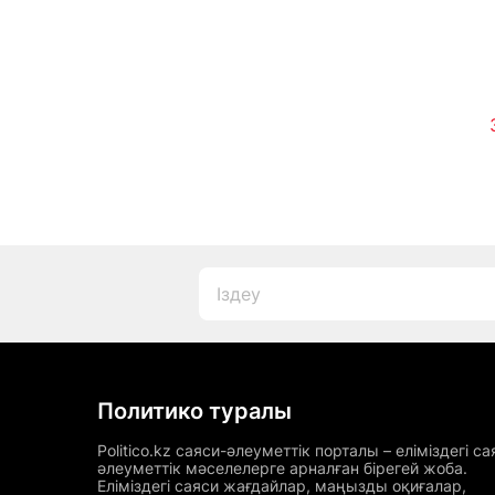
Политико туралы
Politico.kz саяси-әлеуметтік порталы – еліміздегі са
әлеуметтік мәселелерге арналған бірегей жоба.
Еліміздегі саяси жағдайлар, маңызды оқиғалар,