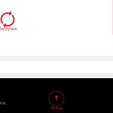
Загрузка
яси,
Үстіге