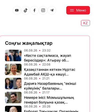
Меню
KZ
Соңғы жаңалықтар
06.08.26
23:32
«Кесте сақталмаса, жауап
бересіздер»: Атырау об...
06.08.26
22:08
Қазақстаннан кеткен Нұртас
Адамбай АҚШ-қа көшуі...
06.08.26
21:21
Дариға Назарбаевның “екінші
куйеуінің” балалары...
06.08.26
21:17
Немере інісі: Момышұлының
генерал болуына қазақ...
06.08.26
20:26
Ерболат Тоғызақов: Пәтерімнің