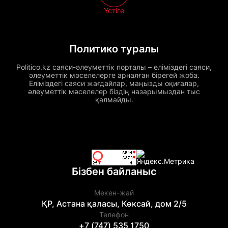
Үстіге
Политико туралы
Politico.kz саяси-әлеуметтік порталы – еліміздегі саяси,
әлеуметтік мәселелерге арналған бірегей жоба.
Еліміздегі саяси жағдайлар, маңызды оқиғалар,
әлеуметтік мәселелер біздің назарымыздан тыс
қалмайды.
Бізбен байланыс
Мекен-жай
ҚР, Астана қаласы, Көксай, дом 2/5
Телефон
+7 (747) 535 1750