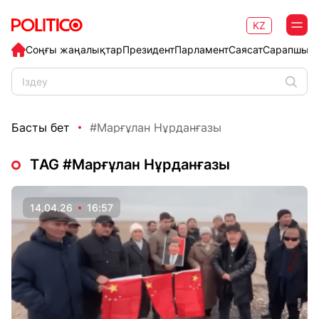
KZ
Соңғы жаңалықтар
Президент
Парламент
Саясат
Сарапшыл
Басты бет
#Марғұлан Нұрданғазы
ТAG #Марғұлан Нұрданғазы
14.04.26
16:57