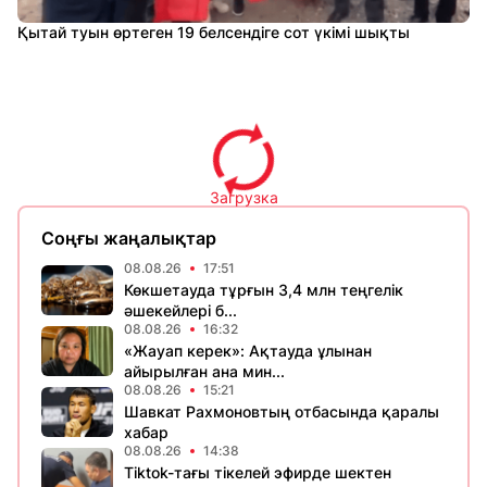
Қытай туын өртеген 19 белсендіге сот үкімі шықты
Загрузка
Соңғы жаңалықтар
08.08.26
17:51
Көкшетауда тұрғын 3,4 млн теңгелік
әшекейлері б...
08.08.26
16:32
«Жауап керек»: Ақтауда ұлынан
айырылған ана мин...
08.08.26
15:21
Шавкат Рахмоновтың отбасында қаралы
хабар
08.08.26
14:38
Tiktok-тағы тікелей эфирде шектен