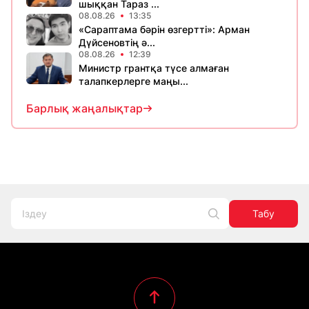
шыққан Тараз ...
08.08.26
13:35
«Сараптама бәрін өзгертті»: Арман
Дүйсеновтің ә...
08.08.26
12:39
Министр грантқа түсе алмаған
талапкерлерге маңы...
Барлық жаңалықтар
Табу