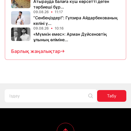
Атырауда балаға күш көрсетті деген
тәрбиеші бұр...
09.08.26
11:17
“Сенбеңіздер!”: Гүлзира Айдарбекованың
келіні ү...
09.08.26
10:16
«Мүмкін емес»: Арман Дүйсеновтің
ұлының өліміне...
Барлық жаңалықтар
Табу