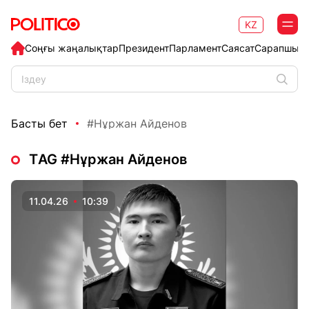
KZ
Соңғы жаңалықтар
Президент
Парламент
Саясат
Сарапшыл
Басты бет
#Нұржан Айденов
ТAG #Нұржан Айденов
11.04.26
10:39