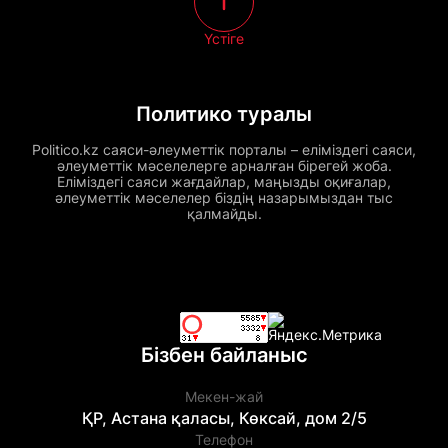
Үстіге
Политико туралы
Politico.kz саяси-әлеуметтік порталы – еліміздегі саяси,
әлеуметтік мәселелерге арналған бірегей жоба.
Еліміздегі саяси жағдайлар, маңызды оқиғалар,
әлеуметтік мәселелер біздің назарымыздан тыс
қалмайды.
Бізбен байланыс
Мекен-жай
ҚР, Астана қаласы, Көксай, дом 2/5
Телефон