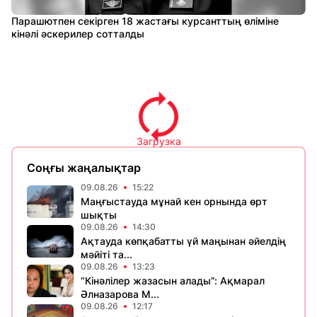
Парашютпен секірген 18 жастағы курсанттың өліміне
кінәлі әскерилер сотталды
Загрузка
Соңғы жаңалықтар
09.08.26
15:22
Маңғыстауда мұнай кен орнында өрт
шықты
09.08.26
14:30
Ақтауда көпқабатты үй маңынан әйелдің
мәйіті та...
09.08.26
13:23
“Кінәлілер жазасын алады”: Ақмарал
Әлназарова М...
09.08.26
12:17