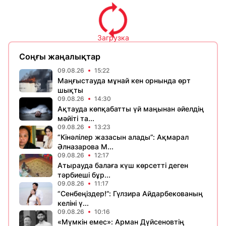
Загрузка
Соңғы жаңалықтар
09.08.26
15:22
Маңғыстауда мұнай кен орнында өрт
шықты
09.08.26
14:30
Ақтауда көпқабатты үй маңынан әйелдің
мәйіті та...
09.08.26
13:23
“Кінәлілер жазасын алады”: Ақмарал
Әлназарова М...
09.08.26
12:17
Атырауда балаға күш көрсетті деген
тәрбиеші бұр...
09.08.26
11:17
“Сенбеңіздер!”: Гүлзира Айдарбекованың
келіні ү...
09.08.26
10:16
«Мүмкін емес»: Арман Дүйсеновтің