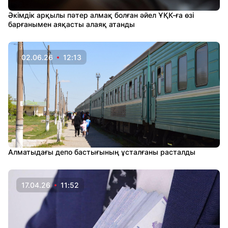
Әкімдік арқылы пәтер алмақ болған әйел ҰҚК-ға өзі
барғанымен аяқасты алаяқ атанды
02.06.26
12:13
Алматыдағы депо бастығының ұсталғаны расталды
17.04.26
11:52