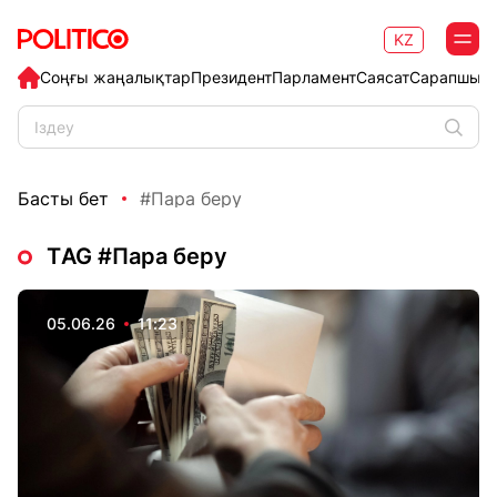
KZ
Соңғы жаңалықтар
Президент
Парламент
Саясат
Сарапшыл
Басты бет
#Пара беру
ТAG #Пара беру
05.06.26
11:23