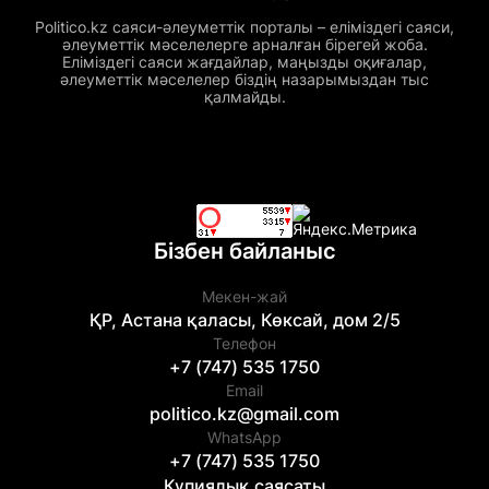
Politico.kz саяси-әлеуметтік порталы – еліміздегі саяси,
әлеуметтік мәселелерге арналған бірегей жоба.
Еліміздегі саяси жағдайлар, маңызды оқиғалар,
әлеуметтік мәселелер біздің назарымыздан тыс
қалмайды.
Бізбен байланыс
Мекен-жай
ҚР, Астана қаласы, Көксай, дом 2/5
Телефон
+7 (747) 535 1750
Email
politico.kz@gmail.com
WhatsApp
+7 (747) 535 1750
Құпиялық саясаты