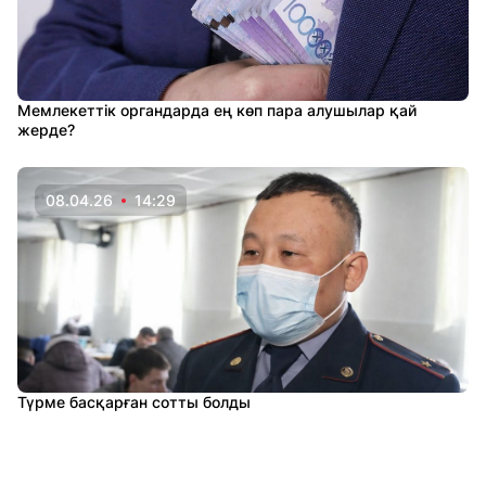
Мемлекеттік органдарда ең көп пара алушылар қай
жерде?
08.04.26
14:29
Түрме басқарған сотты болды