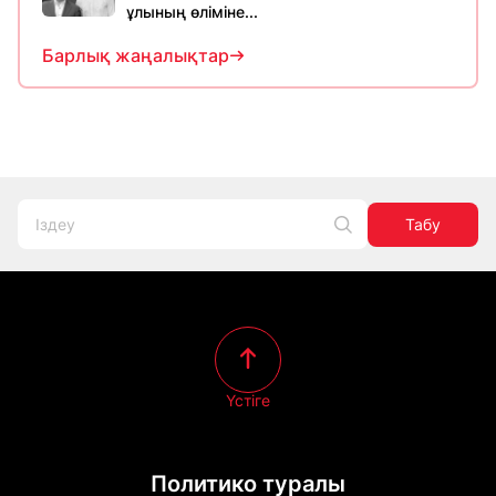
ұлының өліміне...
Барлық жаңалықтар
Табу
Үстіге
Политико туралы