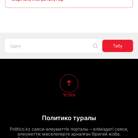
Табу
Үстіге
Политико туралы
Politico.kz саяси-әлеуметтік порталы – еліміздегі саяси,
әлеуметтік мәселелерге арналған бірегей жоба.