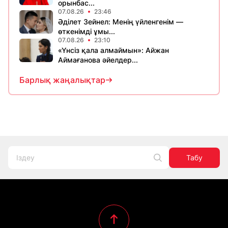
орынбас...
07.08.26
23:46
Әділет Зейнел: Менің үйленгенім —
өткенімді ұмы...
07.08.26
23:10
«Үнсіз қала алмаймын»: Айжан
Аймағанова әйелдер...
Барлық жаңалықтар
Табу