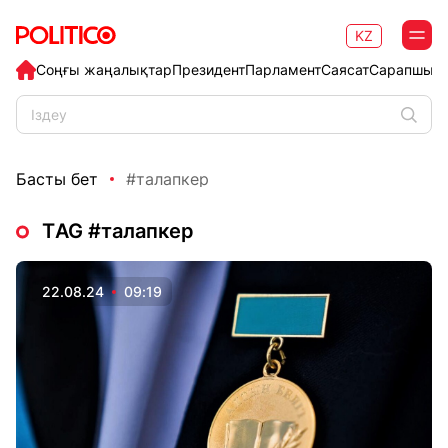
KZ
Соңғы жаңалықтар
Президент
Парламент
Саясат
Сарапшыл
Басты бет
#талапкер
ТAG #талапкер
22.08.24
09:19