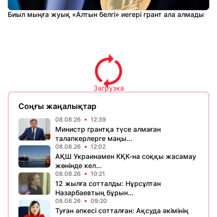
Биыл мыңға жуық «Алтын белгі» иегері грант ала алмады
Загрузка
Соңғы жаңалықтар
08.08.26
12:39
Министр грантқа түсе алмаған
талапкерлерге маңы...
08.08.26
12:02
АҚШ Украинамен КҚК-на соққы жасамау
жөнінде кел...
08.08.26
10:21
12 жылға сотталды: Нұрсұлтан
Назарбаевтың бұрын...
08.08.26
09:20
Туған әпкесі сотталған: Ақсуда әкімінің