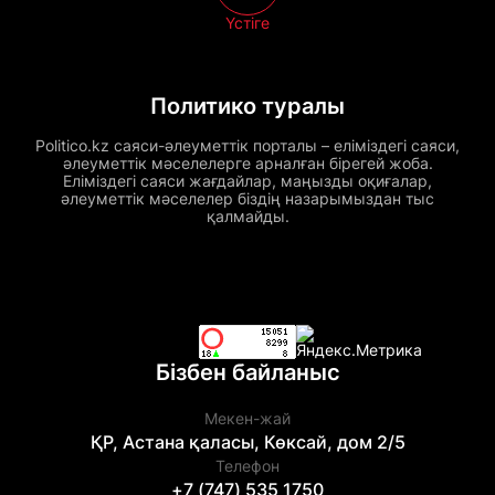
Үстіге
Политико туралы
Politico.kz саяси-әлеуметтік порталы – еліміздегі саяси,
әлеуметтік мәселелерге арналған бірегей жоба.
Еліміздегі саяси жағдайлар, маңызды оқиғалар,
әлеуметтік мәселелер біздің назарымыздан тыс
қалмайды.
Бізбен байланыс
Мекен-жай
ҚР, Астана қаласы, Көксай, дом 2/5
Телефон
+7 (747) 535 1750