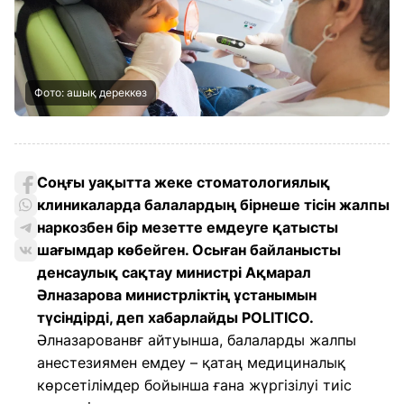
Фото: ашық дереккөз
Соңғы уақытта жеке стоматологиялық
клиникаларда балалардың бірнеше тісін жалпы
наркозбен бір мезетте емдеуге қатысты
шағымдар көбейген. Осыған байланысты
денсаулық сақтау министрі Ақмарал
Әлназарова министрліктің ұстанымын
түсіндірді, деп хабарлайды POLITICO
.
Әлназарованвғ айтуынша, балаларды жалпы
анестезиямен емдеу – қатаң медициналық
көрсетілімдер бойынша ғана жүргізілуі тиіс