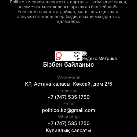
Politico.kz саяси-әлеуметтік порталы – еліміздегі саяси,
әлеуметтік мәселелерге арналған бірегей жоба.
Еліміздегі саяси жағдайлар, маңызды оқиғалар,
әлеуметтік мәселелер біздің назарымыздан тыс
қалмайды.
Бізбен байланыс
Мекен-жай
ҚР, Астана қаласы, Көксай, дом 2/5
Телефон
+7 (747) 535 1750
Email
politico.kz@gmail.com
WhatsApp
+7 (747) 535 1750
Құпиялық саясаты