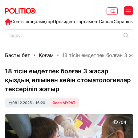
KZ
Соңғы жаңалықтар
Президент
Парламент
Саясат
Сарапшыл
Басты бет
Қоғам
18 тісін емдетпек болған 3 жас
18 тісін емдетпек болған 3 жасар
қыздың өлімінен кейін стоматологиялар
тексеріліп жатыр
08.12.2025
•
16:20
Әсел МҰРАТ
704