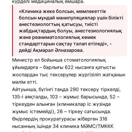
күрделі медициналық емшара.
«Клиника жеке болсын, мемлекеттік
болсын мұндай манипуляциялар үшін білікті
анестезиологтың қатысуы, тиісті
жабдықтардың болуы, анестезиологиялық
және реаниматологиялық көмек
стандарттарын сақтау талап етіледі», -
дейді Ақмарал Әлназарова.
Министр ел бойынша стоматологиялық
ұйымдарға – барлығы 622 нысанға қатысты
жоспардан тыс тексерулер жүргізіліп жатқанын
мәлім етті.
Айтуынша, бүгінгі таңда 290 тексеру тіркелді,
135-і аяқталды, 103 – жұмыс барысында, 52 –
тіркеуден алынған (клиникалар іс жүзінде
жұмыс істемейді), 26 – тіркеу сатысында.
Өңірлердің прокуратурасы жіберген 316
нысанның ішінде 34 клиника МӘМС/ТМККК