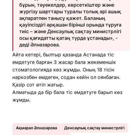
бұрын, тәуекелдер, көрсеткіштер және
жүргізу шарттары туралы толық әрі ашық
ақпаратпен танысу қажет. Баланың
қауіпсіздігі әрқашан бірінші орында тұруға
тиіс – және Денсаулық сақтау министрлігі
осы қағидатты қатаң түрде ұстанады», -
деді Әлназарова.
Айта кетері, былтыр қазанда Астанада тіс
емдетуге барған 3 жасар бала жекеменшік
стоматологияда көз жұмды. Оның 18 тісін
наркозбен емдеген, содан кейін ол оянбаған.
Қазір сот өтіп жатыр.
Алматыда да бір бала тіс емдетуге барып көз
жұмды.
Ақмарал Әлназарова
Денсаулық сақтау министрлігі