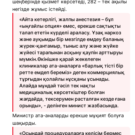
шеңберінде қызмет көрсетеді, 282 – тек ақылы
негізде жұмыс істейді.
«Айта кетерлігі, жалпы анестезия – бұл
«ыңғайлы опция» емес, ерекше сақтықты
талап ететін күрделі араласу. Ұзақ наркоз
және ауқымды бір мезгілде емдеу баланың
жүрек-қантамыр, тыныс алу және жүйке
жүйесі тарапынан асқыну қаупін арттыруы
мүмкін.Өкінішке қарай жекелеген
клиникалар ата-аналарға «барлық тісті бір
ретте емдеп береміз» деген коммерциялық
тұрғыдан қолайлы нұсқаны ұсынады.
Алайда мұндай тәсіл тек нақты
медициналық көрсеткіштер болған
жағдайда, тексерумен расталған кезде ғана
орынды», - делінген минист жазбасында.
Министр ата-аналарды ерекше мұқият болуға
шақырды.
«Осындай процедураларға келісім бермес