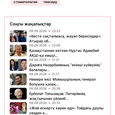
стоматология
тексеру
Соңғы жаңалықтар
06.08.2026
23:32
«Кесте сақталмаса, жауап бересіздер»:
Атырау об...
06.08.2026
22:08
Қазақстаннан кеткен Нұртас Адамбай
АҚШ-қа көшуі...
06.08.2026
21:21
Дариға Назарбаевның “екінші куйеуінің”
балалары...
06.08.2026
21:17
Немере інісі: Момышұлының генерал
болуына қазақ...
06.08.2026
20:26
Ерболат Тоғызақов: Пәтерімнің
жоқтығынан үйленб...
06.08.2026
20:19
«Жәй ескерту керек еді»: Тойдағы даулы
сөзден к...