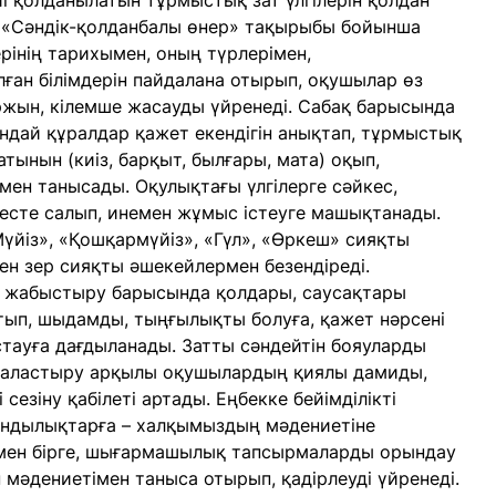
иі қолданылатын тұрмыстық зат үлгілерін қолдан
 «Сәндік-қолданбалы өнер» тақырыбы бойынша
інің тарихымен, оның түрлерімен,
лған білімдерін пайдалана отырып, оқушылар өз
жын, кілемше жасауды үйренеді. Сабақ барысында
ндай құралдар қажет екендігін анықтап, тұрмыстық
ынын (киіз, барқыт, былғары, мата) оқып,
мен танысады. Оқулықтағы үлгілерге сәйкес,
 кесте салып, инемен жұмыс істеуге машықтанады.
үйіз», «Қошқармүйіз», «Гүл», «Өркеш» сияқты
н зер сияқты әшекейлермен безендіреді.
, жабыстыру барысында қолдары, саусақтары
артып, шыдамды, тыңғылықты болуға, қажет нәрсені
стауға дағдыланады. Затты сәндейтін бояуларды
рналастыру арқылы оқушылардың қиялы дамиды,
сезіну қабілеті артады. Еңбекке бейімділікті
ұндылықтарға – халқымыздың мәдениетіне
ымен бірге, шығармашылық тапсырмаларды орындау
мәдениетімен таныса отырып, қадірлеуді үйренеді.