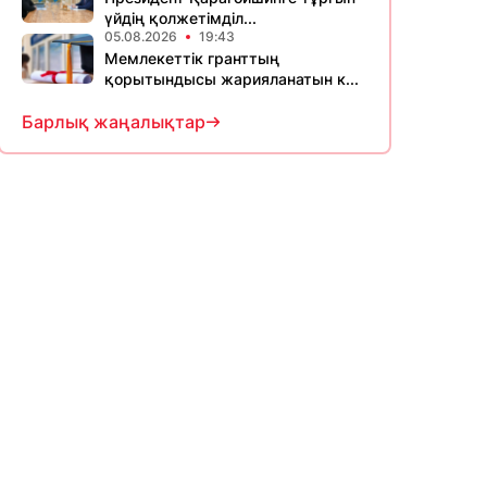
үйдің қолжетімділ...
05.08.2026
19:43
Мемлекеттік гранттың
қорытындысы жарияланатын к...
Барлық жаңалықтар