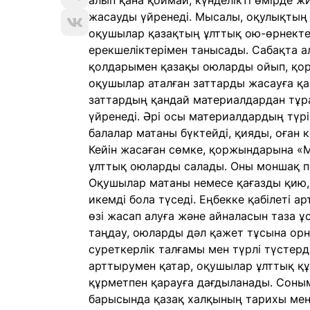
алып қана қоймай, күнделікті өмірде ж
жасауды үйренеді. Мысалы, оқулықтың
оқушылар қазақтың ұлттық ою-өрнектер
ерекшеліктерімен танысады. Сабақта а
қолдарымен қазақы оюларды ойып, қор
оқушылар аталған заттарды жасауға қа
заттардың қандай материалдардан тұрат
үйренеді. Әрі осы материалдардың түрі
балалар матаны бүктейді, қияды, оған
Кейін жасаған сөмке, қоржындарына «М
ұлттық оюларды салады. Оны моншақ пе
Оқушылар матаны немесе қағазды қию
икемді бола түседі. Еңбекке қабілеті 
өзі жасап алуға және айналасын таза ұ
таңдау, оюларды дәл қажет тұсына о
суреткерлік талғамы мен түрлі түстерді 
арттырумен қатар, оқушылар ұлттық қ
құрметпен қарауға дағдыланады. Сон
барысында қазақ халқының тарихы мен 