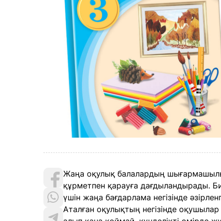
Жаңа оқулық балалардың шығармашылық
құрметпен қарауға дағдыландырады. 
үшін жаңа бағдарлама негізінде әзірле
Аталған оқулықтың негізінде оқушылар