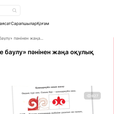
аясат
Сарапшылар
Қоғам
аулу» пәнінен жаңа...
е баулу» пәнінен жаңа оқулық
827