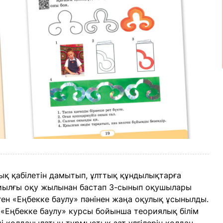
 қабілетін дамытып, ұлттық құндылықтарға
Биылғы оқу жылынан бастап 3-сынып оқушылары
нген «Еңбекке баулу» пәнінен жаңа оқулық ұсынылды.
 «Еңбекке баулу» курсы бойынша теориялық білім