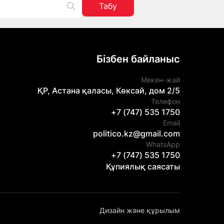
Табу
Бізбен байланыс
Мекен-жай
ҚР, Астана қаласы, Көксай, дом 2/5
Телефон
+7 (747) 535 1750
Email
politico.kz@gmail.com
WhatsApp
+7 (747) 535 1750
Құпиялық саясаты
Дизайн және құрылым