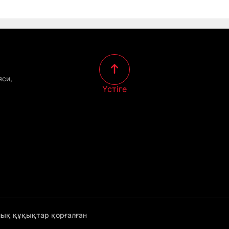
яси,
Үстіге
лық құқықтар қорғалған