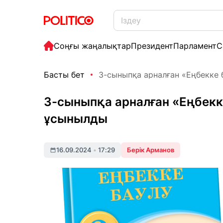
Соңғы жаңалықтар
Президент
Парламент
С
Басты бет
3-сыныпқа арналған «Еңбекке б
3-сыныпқа арналған «Еңбекк
ұсынылды
16.09.2024
•
17:29
Берік Арманов