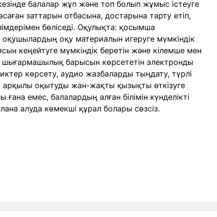
езінде балалар жұп және топ болып жұмыс істеуге
Жасаған заттарын отбасына, достарына тарту етіп,
лімдерімен бөліседі. Оқулықта: қосымша
е оқушылардың оқу материалын игеруге мүмкіндік
ясын кеңейтуге мүмкіндік беретін және кілемше мен
 шығармашылық барысын көрсететін электронды
ликтер көрсету, аудио жазбаларды тыңдату, түрлі
 арқылы оқытуды жан-жақты қызықты өткізуге
лы ғана емес, балалардың алған білімін күнделікті
лана алуда көмекші құрал болары сөзсіз.