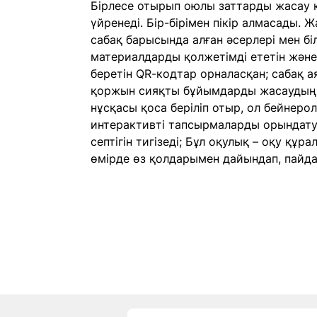
Бірлесе отырып оюлы заттарды жасау к
үйренеді. Бір-бірімен пікір алмасады. 
сабақ барысында алған әсерлері мен бі
материалдарды қолжетімді ететін жән
беретін QR-кодтар орналасқан; сабақ а
қоржын сияқты бұйымдарды жасаудың
нұсқасы қоса беріліп отыр, ол бейнеро
интерактивті тапсырмаларды орындату
септігін тигізеді; Бұл оқулық – оқу құра
өмірде өз қолдарымен дайындап, пайда