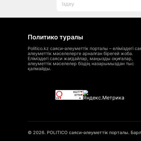
Политико туралы
Politico.kz саяси-әлеуметтік порталы – еліміздегі са
әлеуметтік мәселелерге арналған бірегей жоба.
Еліміздегі саяси жағдайлар, маңызды оқиғалар,
әлеуметтік мәселелер біздің назарымыздан тыс
қалмайды.
© 2026. POLITICO саяси-әлеуметтік порталы. Бар