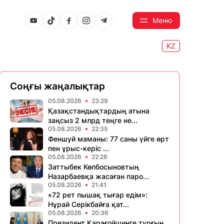
Меню
KZ
Соңғы жаңалықтар
05.08.2026
23:29
Қазақстандықтардың атына
заңсыз 2 млрд теңге не...
05.08.2026
22:35
Феншуй маманы: 77 саны үйге өрт
пен ұрыс-керіс ...
05.08.2026
22:28
Заттыбек Көпбосыновтың
Назарбаевқа жасаған паро...
05.08.2026
21:41
«72 рет пышақ тығар едім»:
Нұрай Серікбайға қат...
05.08.2026
20:36
Президент Қарағойшинге тұрғын