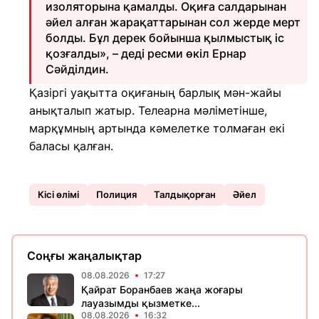
изоляторына қамалды. Оқиға салдарынан
әйел алған жарақаттарынан сол жерде мерт
болды. Бұл дерек бойынша қылмыстық іс
қозғалды», – деді ресми өкіл Ернар
Сәйділдин.
Қазіргі уақытта оқиғаның барлық мән-жайы
анықталып жатыр. Телеарна мәліметінше,
марқұмның артында кәмелетке толмаған екі
баласы қалған.
Кісі өлімі
Полиция
Талдықорған
Әйел
Соңғы жаңалықтар
08.08.2026
17:27
Қайрат Боранбаев жаңа жоғары
лауазымды қызметке...
08.08.2026
16:32