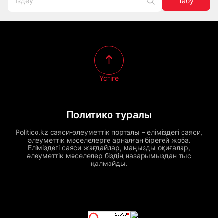
Табу
Үстіге
Политико туралы
Politico.kz саяси-әлеуметтік порталы – еліміздегі саяси,
әлеуметтік мәселелерге арналған бірегей жоба.
Еліміздегі саяси жағдайлар, маңызды оқиғалар,
әлеуметтік мәселелер біздің назарымыздан тыс
қалмайды.