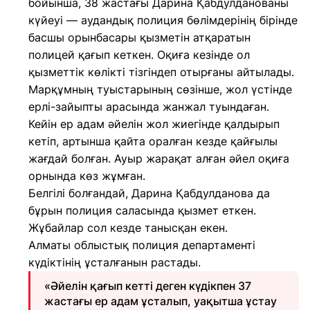
бойынша, 38 жастағы Дарина Қабдулданованы
күйеуі — аудандық полиция бөлімдерінің бірінде
басшы орынбасары қызметін атқаратын
полицей қағып кеткен. Оқиға кезінде ол
қызметтік көлікті тізгіндеп отырғаны айтылады.
Марқұмның туыстарының сөзінше, жол үстінде
ерлі-зайыпты арасында жанжал туындаған.
Кейін ер адам әйелін жол жиегінде қалдырып
кетіп, артынша қайта оралған кезде қайғылы
жағдай болған. Ауыр жарақат алған әйел оқиға
орнында көз жұмған.
Белгілі болғандай, Дарина Қабдулданова да
бұрын полиция саласында қызмет еткен.
Жұбайлар сол кезде танысқан екен.
Алматы облыстық полиция департаменті
күдіктінің ұсталғанын растады.
«Әйелін қағып кетті деген күдікпен 37
жастағы ер адам ұсталып, уақытша ұстау