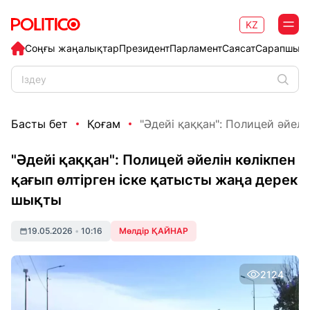
KZ
Соңғы жаңалықтар
Президент
Парламент
Саясат
Сарапшыл
Басты бет
Қоғам
"Әдейі қаққан": Полицей әйелін
"Әдейі қаққан": Полицей әйелін көлікпен
қағып өлтірген іске қатысты жаңа дерек
шықты
19.05.2026
•
10:16
Мөлдір ҚАЙНАР
2124