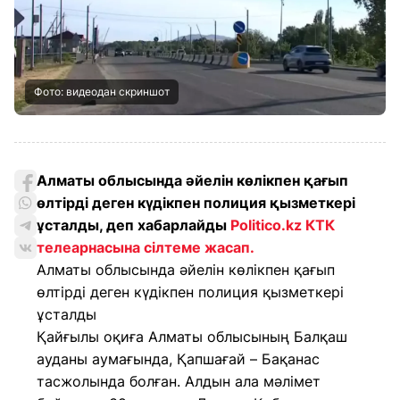
Фото: видеодан скриншот
Алматы облысында әйелін көлікпен қағып
өлтірді деген күдікпен полиция қызметкері
ұсталды, деп хабарлайды
Politico.kz КТК
телеарнасына сілтеме жасап.
Алматы облысында әйелін көлікпен қағып
өлтірді деген күдікпен полиция қызметкері
ұсталды
Қайғылы оқиға Алматы облысының Балқаш
ауданы аумағында, Қапшағай – Бақанас
тасжолында болған. Алдын ала мәлімет