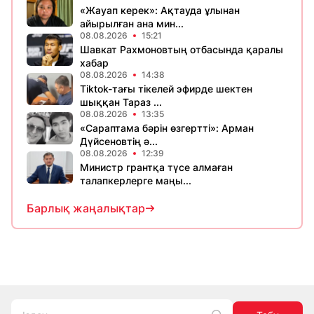
«Жауап керек»: Ақтауда ұлынан
айырылған ана мин...
08.08.2026
15:21
Шавкат Рахмоновтың отбасында қаралы
хабар
08.08.2026
14:38
Tiktok-тағы тікелей эфирде шектен
шыққан Тараз ...
08.08.2026
13:35
«Сараптама бәрін өзгертті»: Арман
Дүйсеновтің ә...
08.08.2026
12:39
Министр грантқа түсе алмаған
талапкерлерге маңы...
Барлық жаңалықтар