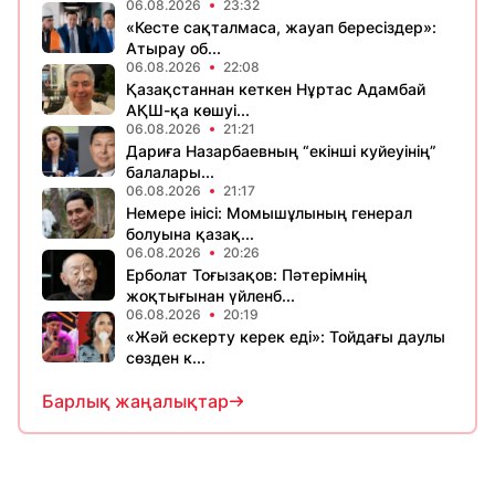
06.08.2026
23:32
«Кесте сақталмаса, жауап бересіздер»:
Атырау об...
06.08.2026
22:08
Қазақстаннан кеткен Нұртас Адамбай
АҚШ-қа көшуі...
06.08.2026
21:21
Дариға Назарбаевның “екінші куйеуінің”
балалары...
06.08.2026
21:17
Немере інісі: Момышұлының генерал
болуына қазақ...
06.08.2026
20:26
Ерболат Тоғызақов: Пәтерімнің
жоқтығынан үйленб...
06.08.2026
20:19
«Жәй ескерту керек еді»: Тойдағы даулы
сөзден к...
Барлық жаңалықтар