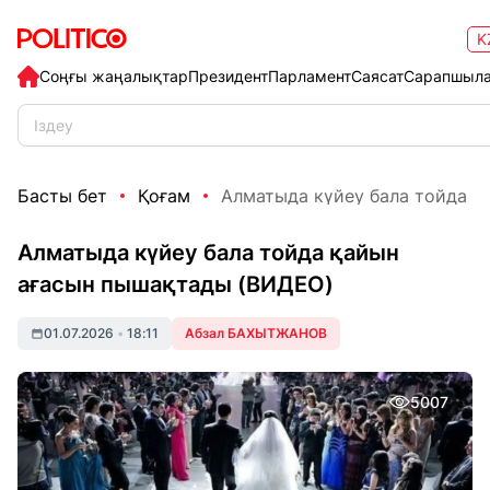
K
Соңғы жаңалықтар
Президент
Парламент
Саясат
Сарапшыл
Басты бет
Қоғам
Алматыда күйеу бала тойда қа
Алматыда күйеу бала тойда қайын
ағасын пышақтады (ВИДЕО)
01.07.2026
•
18:11
Абзал БАХЫТЖАНОВ
5007