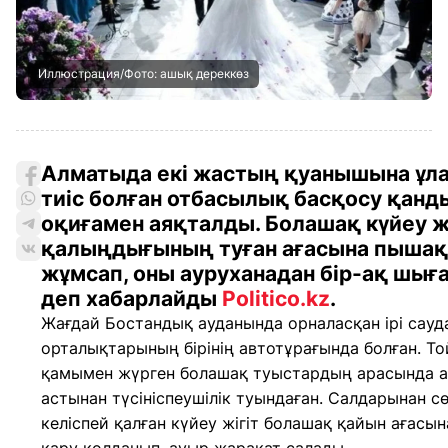
Иллюстрация/Фото: ашық дереккөз
Алматыда екі жастың қуанышына ұл
тиіс болған отбасылық басқосу қанд
оқиғамен аяқталды. Болашақ күйеу ж
қалыңдығының туған ағасына пышақ
жұмсап, оны ауруханадан бір-ақ шыға
деп хабарлайды
Politico.kz
.
Жағдай Бостандық ауданында орналасқан ірі сауд
орталықтарының бірінің автотұрағында болған. То
қамымен жүрген болашақ туыстардың арасында а
астынан түсініспеушілік туындаған. Салдарынан с
келіспей қалған күйеу жігіт болашақ қайын ағасы