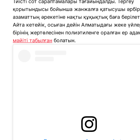
Тиісті сот сараптамалары тағайындалды. Тергеу
қорытындысы бойынша жанжалға қатысушы әрбір
азаматтың әрекетіне нақты құқықтық баға берілет
Айта кетейік, осыған дейін Алматыдағы жеке үйле
бірінің жертөлесінен полиэтиленге оралған ер ад
мәйіті табылған
болатын.