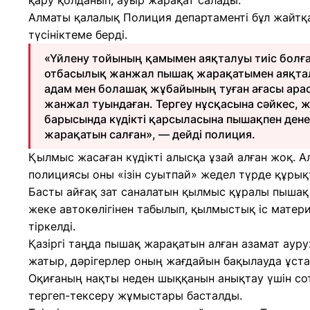
қару қолданып, ауыр жарақат салады.
Алматы қалалық Полиция департаменті бұл жайтқ
түсініктеме берді.
«Үйлену тойының қамымен аяқталуы тиіс болғ
отбасылық жанжал пышақ жарақатымен аяқта
адам мен болашақ жұбайының туған ағасы ара
жанжал туындаған. Тергеу нұсқасына сәйкес, 
барысында күдікті қарсыласына пышақпен дене
жарақатын салған», — дейді полиция.
Қылмыс жасаған күдікті алысқа ұзай алған жоқ. 
полициясы оны «ізін суытпай» жедел түрде құрық
Басты айғақ зат саналатын қылмыс құралы пышақ 
жеке автокөлігінен табылып, қылмыстық іс матер
тіркелді.
Қазіргі таңда пышақ жарақатын алған азамат аур
жатыр, дәрігерлер оның жағдайын бақылауда ұста
Оқиғаның нақты неден шыққанын анықтау үшін сот
тергеп-тексеру жұмыстары басталды.