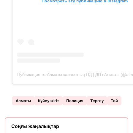
Посмотреть эту публикацию в Instagram
Публикация от Алматы қаласының ПД | ДП г.Алматы (@alma
Алматы
Күйеу жігіт
Полиция
Тергеу
Той
Соңғы жаңалықтар