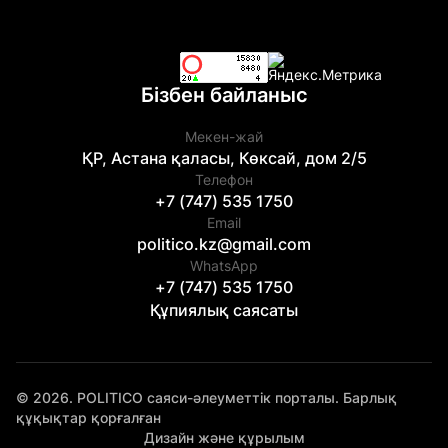
Бізбен байланыс
Мекен-жай
ҚР, Астана қаласы, Көксай, дом 2/5
Телефон
+7 (747) 535 1750
Email
politico.kz@gmail.com
WhatsApp
+7 (747) 535 1750
Құпиялық саясаты
© 2026. POLITICO саяси-әлеуметтік порталы. Барлық
құқықтар қорғалған
Дизайн және құрылым