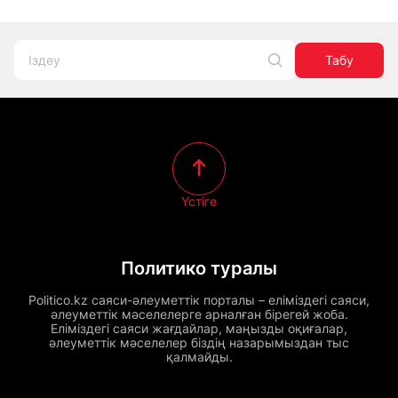
Табу
Үстіге
Политико туралы
Politico.kz саяси-әлеуметтік порталы – еліміздегі саяси,
әлеуметтік мәселелерге арналған бірегей жоба.
Еліміздегі саяси жағдайлар, маңызды оқиғалар,
әлеуметтік мәселелер біздің назарымыздан тыс
қалмайды.