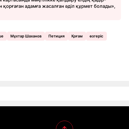
гін қорғаған адамға жасалған әділ құрмет болады»,
ше
Мұхтар Шаханов
Петиция
Қоғам
өзгеріс