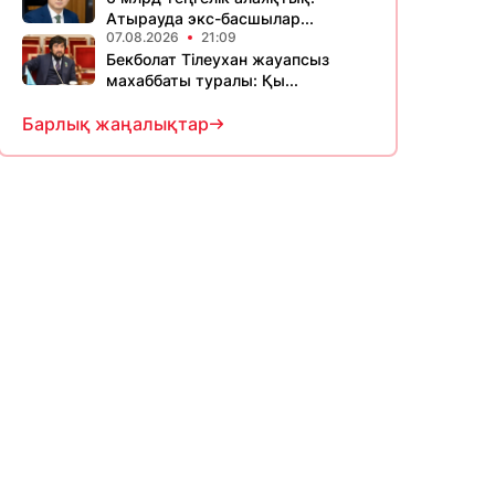
Атырауда экс-басшылар...
07.08.2026
21:09
Бекболат Тілеухан жауапсыз
махаббаты туралы: Қы...
Барлық жаңалықтар