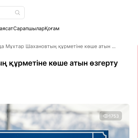
аясат
Сарапшылар
Қоғам
а Мұхтар Шахановтың құрметіне көше атын ...
 құрметіне көше атын өзгерту
1753