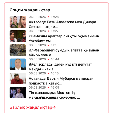
Соңғы жаңалықтар
06.08.2026
17:28
Ақтөбеде Баян Алагөзова мен Динара
Сәтжанның ем...
06.08.2026
17:27
«Намазды арабтар сияқты оқымаймын.
Уахабист ем...
06.08.2026
17:16
Әл-Фарабидегі сұмдық апатта қызынан
айырылған ә...
06.08.2026
16:44
Әйел зорлады деген күдікті депутат
мандатынан а...
06.08.2026
16:15
Астанада Дарын Мубаров қатысқан
подкастқа қатыс...
06.08.2026
16:09
Тіл жанашыры: Мектептің
маңдайшасында ою-өрнек ...
Барлық жаңалықтар