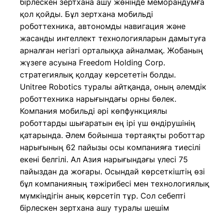
бірлескен зертхана ашу жөнінде меморандумға
қол қойды. Бұл зертхана мобильді
роботтехника, автономды навигация және
жасанды интеллект технологияларын дамытуға
арналған негізгі орталыққа айналмақ. Жобаның
жүзеге асуына Freedom Holding Corp.
стратегиялық қолдау көрсететін болды.
Unitree Robotics туралы айтқанда, оның әлемдік
роботтехника нарығындағы орны бөлек.
Компания мобильді әрі көпфункциялы
роботтарды шығаратын ең ірі үш өндірушінің
қатарында. Әлем бойынша төртаяқты роботтар
нарығының 62 пайызы осы компанияға тиесілі
екені белгілі. Ал Азия нарығындағы үлесі 75
пайыздан да жоғары. Осындай көрсеткіштің өзі
бұл компанияның тәжірибесі мен технологиялық
мүмкіндігін анық көрсетіп тұр. Сол себепті
бірлескен зертхана ашу туралы шешім