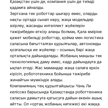
Қазақстан үшін де, компания үшін де тиімді
қадамға айналды.
Зертхана тек роботтар шығару емес, оларды
нақты ортада сынап көру, жаңа модельдер
әзірлеу, жасанды интеллект жүйелерін
тәжірибеден өткізу алаңы болмақ. Қала өміріне
қажет мобильді роботтар, қойма мен логистика
саласына бағытталған құрылғылар, автономды
қозғалысқа ие жүйелер – осының бәрі жаңа
орталықта дайындалады. Жобаның маңызы тек
технологиялық даму емес, кадр дайындауға да
ықпал етеді. Жас мамандар жаңа салаға еркін
кірісіп, робототехника бойынша тәжірибе
жинайтын мүмкіндік алады.
Компанияның тең құрылтайшысы Чэнь Ли
келіссөз барысында Қазақстанда роботтехника
саласын дамытуға қатысуға дайын екенін ашық
айтты. Ол «ортақ жобаның нәтижесі екі жаққа