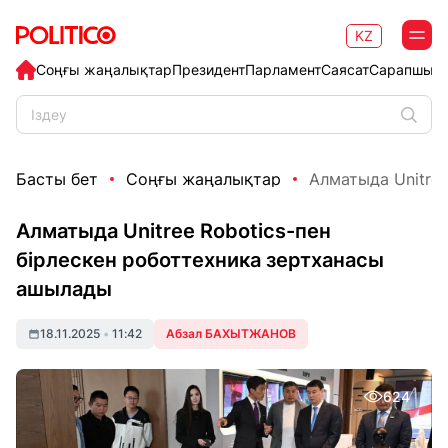
KZ
Соңғы жаңалықтар
Президент
Парламент
Саясат
Сарапшыл
Басты бет
Соңғы жаңалықтар
Алматыда Unitree
Алматыда Unitree Robotics-пен
бірлескен роботтехника зертханасы
ашылады
18.11.2025
•
11:42
Абзал БАХЫТЖАНОВ
624