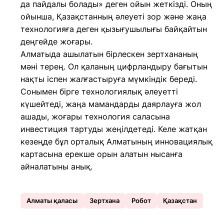
да пайдалы болады» деген ойын жеткізді. Оның
ойынша, Қазақстанның әлеуеті зор және жаңа
технологияға деген қызығушылығы байқайтын
деңгейде жоғары.
Алматыда ашылатын бірлескен зертхананың
мәні терең. Ол қаланың цифрландыру бағытын
нақты іспен жалғастыруға мүмкіндік береді.
Сонымен бірге технологиялық әлеуетті
күшейтеді, жаңа мамандарды даярлауға жол
ашады, жоғары технология саласына
инвестиция тартуды жеңілдетеді. Келе жатқан
кезеңде бұл орталық Алматының инновациялық
картасына ерекше орын алатын нысанға
айналатыны анық.
Алматы қаласы
Зертхана
Робот
Қазақстан