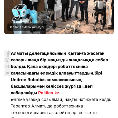
Фото: Алматы әкімдігі
Алматы делегациясының Қытайға жасаған
сапары жаңа бір маңызды жаңалыққа себеп
болды. Қала өкілдері роботтехника
саласындағы әлемдік алпауыттардың бірі
Unitree Robotics компаниясының
басшыларымен келіссөз жүргізді, деп
хабарлайды
Politico.kz
.
Әңгіме ұзаққа созылмай, нақты нәтижеге келді.
Тараптар Алматыда роботтехника
технологияларын әзірлейтін әрі енгізетін