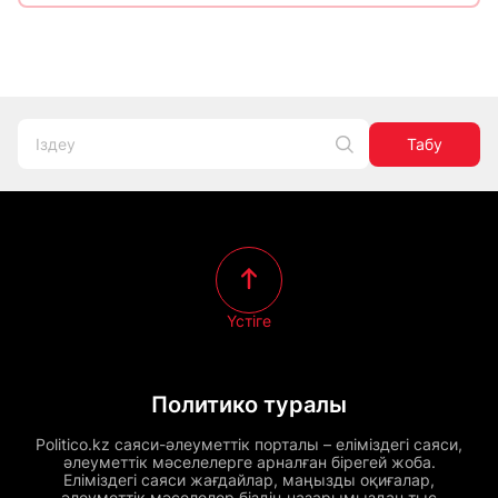
Табу
Үстіге
Политико туралы
Politico.kz саяси-әлеуметтік порталы – еліміздегі саяси,
әлеуметтік мәселелерге арналған бірегей жоба.
Еліміздегі саяси жағдайлар, маңызды оқиғалар,
әлеуметтік мәселелер біздің назарымыздан тыс