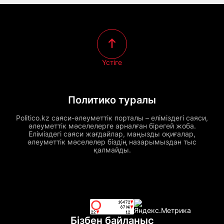
Үстіге
Политико туралы
Politico.kz саяси-әлеуметтік порталы – еліміздегі саяси,
әлеуметтік мәселелерге арналған бірегей жоба.
Еліміздегі саяси жағдайлар, маңызды оқиғалар,
әлеуметтік мәселелер біздің назарымыздан тыс
қалмайды.
Бізбен байланыс