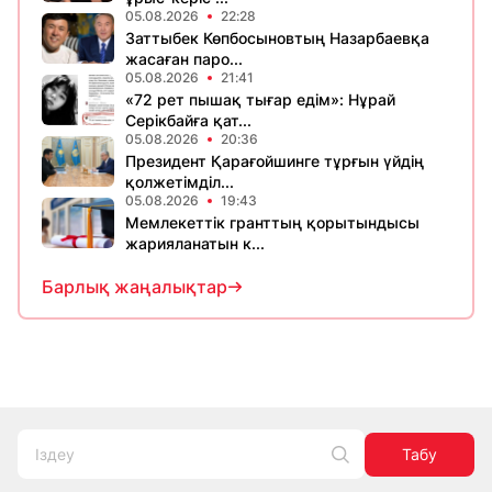
05.08.2026
22:28
Заттыбек Көпбосыновтың Назарбаевқа
жасаған паро...
05.08.2026
21:41
«72 рет пышақ тығар едім»: Нұрай
Серікбайға қат...
05.08.2026
20:36
Президент Қарағойшинге тұрғын үйдің
қолжетімділ...
05.08.2026
19:43
Мемлекеттік гранттың қорытындысы
жарияланатын к...
Барлық жаңалықтар
Табу