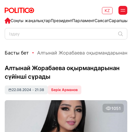
KZ
Соңғы жаңалықтар
Президент
Парламент
Саясат
Сарапшыл
Басты бет
Алтынай Жорабаева оқырмандарынан с
Алтынай Жорабаева оқырмандарынан
сүйінші сұрады
22.08.2024
•
21:38
Берік Арманов
1051