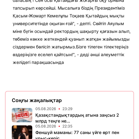
баласың ! Сен осы Қытайдағы жоғарғы оқу орнына
тапсырып көрсейші. Мысалыға біздің Президентіміз
Қасым-Жомарт Кемелұлы Тоқаев Қытайдың мықты
университетінде оқыған ғой", - депті. Сөйтіп Аяулым
міне бүгін осындай ректордың шақырту қағазын алып,
төбеміз көкке жеткендей қуанып жатқан жайымызды
сіздермен бөлісіп жатырмыз.Бізге тілеген тілектеріңіз
өздеріңізге еселеп қайтсын!", - деді әнші әлеуметтік
желідегі парақшасында
Соңғы жаңалықтар
05.08.2026
23:29
Қазақстандықтардың атына заңсыз 2
млрд теңге не...
05.08.2026
22:35
Феншуй маманы: 77 саны үйге өрт пен
ұрыс-керіс ...