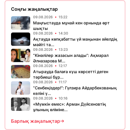
Соңғы жаңалықтар
09.08.2026
15:22
Маңғыстауда мұнай кен орнында өрт
шықты
09.08.2026
14:30
Ақтауда көпқабатты үй маңынан әйелдің
мәйіті та...
09.08.2026
13:23
“Кінәлілер жазасын алады”: Ақмарал
Әлназарова М...
09.08.2026
12:17
Атырауда балаға күш көрсетті деген
тәрбиеші бұр...
09.08.2026
11:17
“Сенбеңіздер!”: Гүлзира Айдарбекованың
келіні ү...
09.08.2026
10:16
«Мүмкін емес»: Арман Дүйсеновтің
ұлының өліміне...
Барлық жаңалықтар