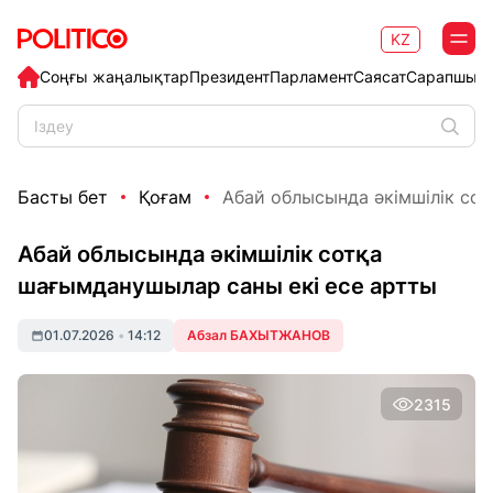
KZ
Соңғы жаңалықтар
Президент
Парламент
Саясат
Сарапшыл
Басты бет
Қоғам
Абай облысында әкімшілік сот
Абай облысында әкімшілік сотқа
шағымданушылар саны екі есе артты
01.07.2026
•
14:12
Абзал БАХЫТЖАНОВ
2315