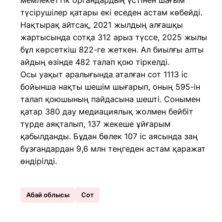
мемлекеттік органдардың үстінен шағым
түсірушілер қатары екі еседен астам көбейді.
Нақтырақ айтсақ, 2021 жылдың алғашқы
жартысында сотқа 312 арыз түссе, 2025 жылы
бұл көрсеткіш 822-ге жеткен. Ал биылғы алты
айдың өзінде 482 талап қою тіркелді.
Осы уақыт аралығында аталған сот 1113 іс
бойынша нақты шешім шығарып, оның 595-ін
талап қоюшының пайдасына шешті. Сонымен
қатар 380 дау медиациялық жолмен бейбіт
түрде аяқталып, 137 жекеше ұйғарым
қабылданды. Бұдан бөлек 107 іс аясында заң
бұзғандардан 9,6 млн теңгеден астам қаражат
өндірілді.
Абай облысы
Сот