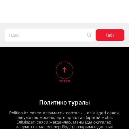
Табу
Үстіге
Политико туралы
Politico.kz саяси-әлеуметтік порталы – еліміздегі саяси,
әлеуметтік мәселелерге арналған бірегей жоба.
Еліміздегі саяси жағдайлар, маңызды оқиғалар,
әлеуметтік мәселелер біздің назарымыздан тыс