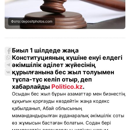
Фото: depositphotos.com
Биыл 1 шілдеде жаңа
Конституцияның күшіне енуі елдегі
әкімшілік әділет жүйесінің
құрылғанына бес жыл толуымен
тұспа-тұс келіп отыр, деп
хабарлайды
Politico.kz
.
Осыдан бес жыл бұрын азаматтар мен бизнестің
құқығын қорғауды көздейтін жаңа кодекс
қабылданып, Абай облысының
мамандандырылған ауданаралық әкімшілік соты
өз жұмысын бастаған болатын. Содан бері