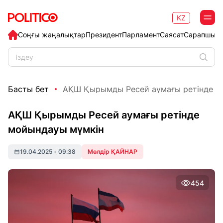
KZ
Соңғы жаңалықтар
Президент
Парламент
Саясат
Сарапшыл
Басты бет
АҚШ Қырымды Ресей аумағы ретінде м
АҚШ Қырымды Ресей аумағы ретінде
мойындауы мүмкін
19.04.2025
•
09:38
Мөлдір ҚАЙНАР
454