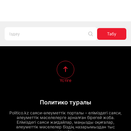
Табу
Үстіге
Политико туралы
Politico.kz саяси-әлеуметтік порталы – еліміздегі саяси,
әлеуметтік мәселелерге арналған бірегей жоба.
Еліміздегі саяси жағдайлар, маңызды оқиғалар,
әлеуметтік мәселелер біздің назарымыздан тыс