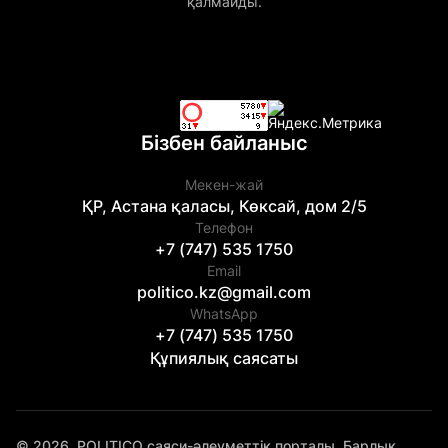
қалмайды.
Бізбен байланыс
Мекен-жай
ҚР, Астана қаласы, Көксай, дом 2/5
Телефон
+7 (747) 535 1750
Email
politico.kz@gmail.com
WhatsApp
+7 (747) 535 1750
Құпиялық саясаты
© 2026. POLITICO саяси-әлеуметтік порталы. Барлық