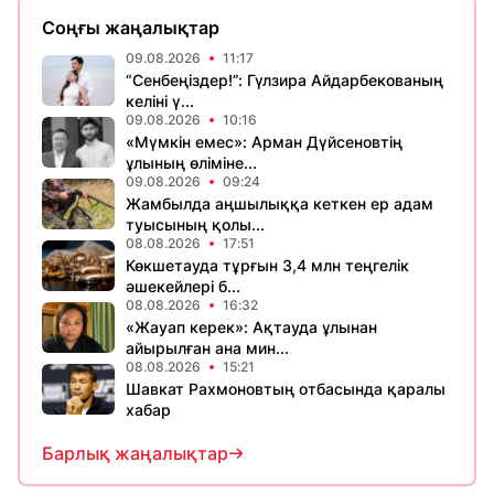
Соңғы жаңалықтар
09.08.2026
11:17
“Сенбеңіздер!”: Гүлзира Айдарбекованың
келіні ү...
09.08.2026
10:16
«Мүмкін емес»: Арман Дүйсеновтің
ұлының өліміне...
09.08.2026
09:24
Жамбылда аңшылыққа кеткен ер адам
туысының қолы...
08.08.2026
17:51
Көкшетауда тұрғын 3,4 млн теңгелік
әшекейлері б...
08.08.2026
16:32
«Жауап керек»: Ақтауда ұлынан
айырылған ана мин...
08.08.2026
15:21
Шавкат Рахмоновтың отбасында қаралы
хабар
Барлық жаңалықтар