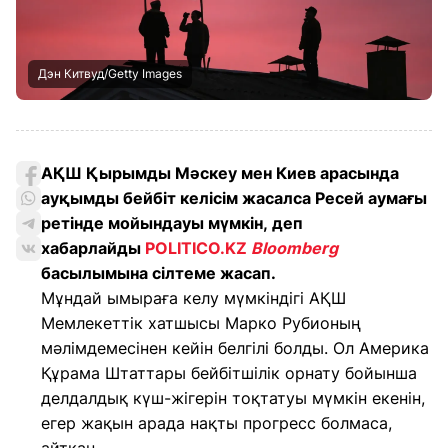
Дэн Китвуд/Getty Images
АҚШ Қырымды Мәскеу мен Киев арасында
ауқымды бейбіт келісім жасалса Ресей аумағы
ретінде мойындауы мүмкін, деп
хабарлайды
POLITICO.KZ
Bloomberg
басылымына сілтеме жасап.
Мұндай ымыраға келу мүмкіндігі АҚШ
Мемлекеттік хатшысы Марко Рубионың
мәлімдемесінен кейін белгілі болды. Ол Америка
Құрама Штаттары бейбітшілік орнату бойынша
делдалдық күш-жігерін тоқтатуы мүмкін екенін,
егер жақын арада нақты прогресс болмаса,