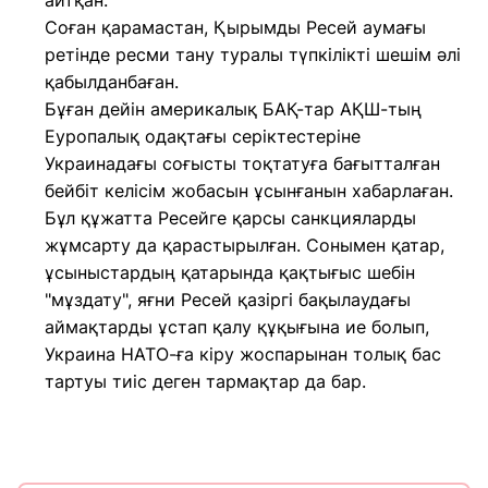
айтқан.
Соған қарамастан, Қырымды Ресей аумағы
ретінде ресми тану туралы түпкілікті шешім әлі
қабылданбаған.
Бұған дейін америкалық БАҚ-тар АҚШ-тың
Еуропалық одақтағы серіктестеріне
Украинадағы соғысты тоқтатуға бағытталған
бейбіт келісім жобасын ұсынғанын хабарлаған.
Бұл құжатта Ресейге қарсы санкцияларды
жұмсарту да қарастырылған. Сонымен қатар,
ұсыныстардың қатарында қақтығыс шебін
"мұздату", яғни Ресей қазіргі бақылаудағы
аймақтарды ұстап қалу құқығына ие болып,
Украина НАТО-ға кіру жоспарынан толық бас
тартуы тиіс деген тармақтар да бар.