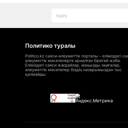
Политико туралы
Politico.kz саяси-әлеуметтік порталы – еліміздегі са
әлеуметтік мәселелерге арналған бірегей жоба.
Еліміздегі саяси жағдайлар, маңызды оқиғалар,
әлеуметтік мәселелер біздің назарымыздан тыс
қалмайды.