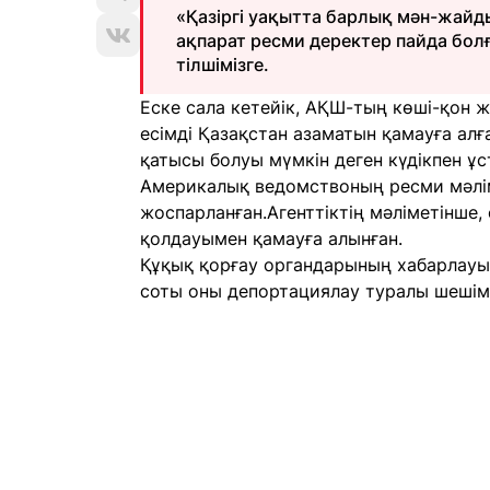
«Қазіргі уақытта барлық мән-жайды
ақпарат ресми деректер пайда болғ
тілшімізге.
Еске сала кетейік, АҚШ-тың көші-қон ж
есімді Қазақстан азаматын қамауға алғ
қатысы болуы мүмкін деген күдікпен ұс
Америкалық ведомствоның ресми мәлім
жоспарланған.Агенттіктің мәліметінше
қолдауымен қамауға алынған.
Құқық қорғау органдарының хабарлау
соты оны депортациялау туралы шешім 