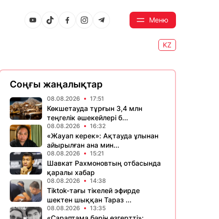
Меню
KZ
Соңғы жаңалықтар
08.08.2026
17:51
Көкшетауда тұрғын 3,4 млн
теңгелік әшекейлері б...
08.08.2026
16:32
«Жауап керек»: Ақтауда ұлынан
айырылған ана мин...
08.08.2026
15:21
Шавкат Рахмоновтың отбасында
қаралы хабар
08.08.2026
14:38
Tiktok-тағы тікелей эфирде
шектен шыққан Тараз ...
08.08.2026
13:35
«Сараптама бәрін өзгертті»: