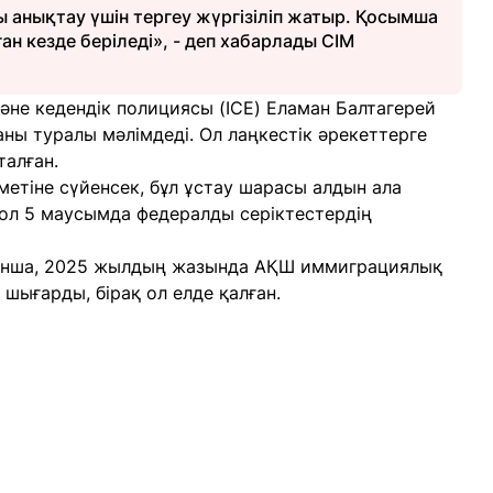
 анықтау үшін тергеу жүргізіліп жатыр. Қосымша
ан кезде беріледі», - деп хабарлады СІМ
әне кедендік полициясы (ICE) Еламан Балтагерей
аны туралы мәлімдеді. Ол лаңкестік әрекеттерге
талған.
етіне сүйенсек, бұл ұстау шарасы алдын ала
, ол 5 маусымда федералды серіктестердің
ынша, 2025 жылдың жазында АҚШ иммиграциялық
шығарды, бірақ ол елде қалған.