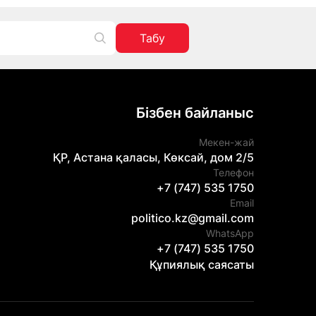
Табу
Бізбен байланыс
Мекен-жай
ҚР, Астана қаласы, Көксай, дом 2/5
Телефон
+7 (747) 535 1750
Email
politico.kz@gmail.com
WhatsApp
+7 (747) 535 1750
Құпиялық саясаты