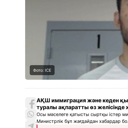
Фото: ICE
АҚШ иммиграция және кеден қыз
туралы ақпаратты өз желісінде
Осы мәселеге қатысты сыртқы істер ми
Министрлік бұл жағдайдан хабардар б