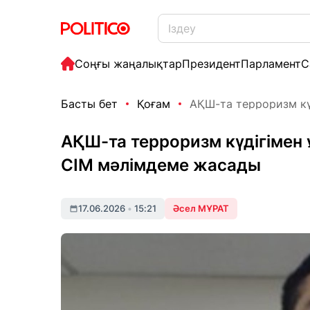
Соңғы жаңалықтар
Президент
Парламент
С
Басты бет
Қоғам
АҚШ-та терроризм күд
АҚШ-та терроризм күдігімен
СІМ мәлімдеме жасады
17.06.2026
•
15:21
Әсел МҰРАТ