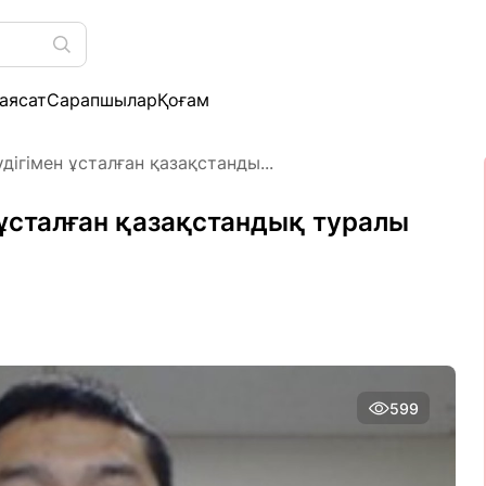
аясат
Сарапшылар
Қоғам
ігімен ұсталған қазақстанды...
 ұсталған қазақстандық туралы
599