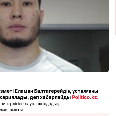
меті Еламан Балтагерейдің ұсталғаны
 жариялады, деп хабарлайды
Politico.kz
.
нистрлігіне сауал жолдадық.
олып шықты.