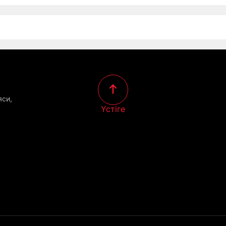
яси,
Үстіге