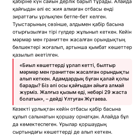
қабіріне күн сайын дерлік барып тұрады. Алайда
қайғыдан әлі ес жия алмаған отбасы енді
зираттағы ұрлықпен бетпе-бет келген.
Туыстарының сөзінше, алдымен қабір басына
отырғызылған тірі гүлдер жұлынып кеткен. Кейін
мәрмәр мен граниттен жасалған орындықтың
бөлшектері жоғалып, артынша қымбат көшеттер
қазылып әкетілген.
«Биыл көшеттерді ұрлап кетті, былтыр
мәрмәр мен граниттен жасалған орындықты
алып кеткен. Адамдардың бұған қалай қолы
барады? Біз әлі осы қайғыдан айыға алмай
жүрміз. Жалғыз қызым еді, небәрі 29 жаста
болатын», – дейді Ұлтуған Жұтаева.
Кезекті ұрлықтан кейін отбасы қабір басына
құлып салынатын қоршау орнатқан. Алайда бұл
да көмектеспеген. Ұрылар қоршаудың
сыртындағы көшеттерді де алып кеткен.