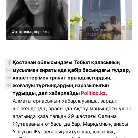
Фото: ашық дереккөз
Қостанай облысындағы Тобыл қаласының
мұсылман зиратында қабір басындағы гүлдер,
көшеттер мен гранит орындықтардың
жоғалуы тұрғындардың наразылығын
тудырды, деп хабарлайды
Politico.kz.
Алматы арнасының хабарлауынша, зардап
шеккендердің арасында Ақтау маңындағы ұшақ
апатында қаза тапқан 29 жастағы Сәлима
Жұтаеваның отбасы да бар. Марқұмның анасы
Ұлтуған Жұтаеваның айтуынша, қызының