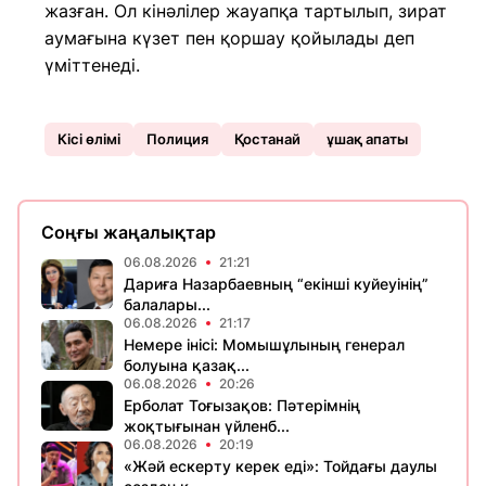
жазған. Ол кінәлілер жауапқа тартылып, зират
аумағына күзет пен қоршау қойылады деп
үміттенеді.
Кісі өлімі
Полиция
Қостанай
ұшақ апаты
Соңғы жаңалықтар
06.08.2026
21:21
Дариға Назарбаевның “екінші куйеуінің”
балалары...
06.08.2026
21:17
Немере інісі: Момышұлының генерал
болуына қазақ...
06.08.2026
20:26
Ерболат Тоғызақов: Пәтерімнің
жоқтығынан үйленб...
06.08.2026
20:19
«Жәй ескерту керек еді»: Тойдағы даулы