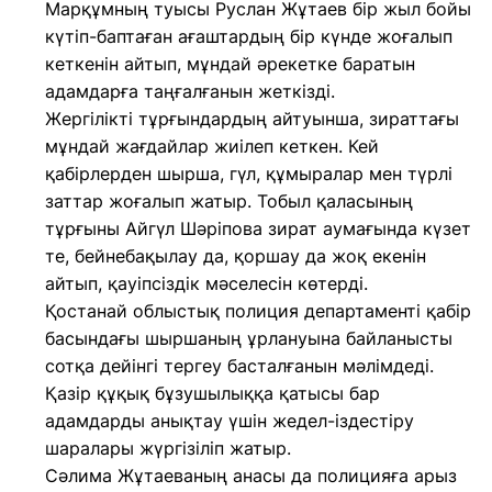
Марқұмның туысы Руслан Жұтаев бір жыл бойы
күтіп-баптаған ағаштардың бір күнде жоғалып
кеткенін айтып, мұндай әрекетке баратын
адамдарға таңғалғанын жеткізді.
Жергілікті тұрғындардың айтуынша, зираттағы
мұндай жағдайлар жиілеп кеткен. Кей
қабірлерден шырша, гүл, құмыралар мен түрлі
заттар жоғалып жатыр. Тобыл қаласының
тұрғыны Айгүл Шәріпова зират аумағында күзет
те, бейнебақылау да, қоршау да жоқ екенін
айтып, қауіпсіздік мәселесін көтерді.
Қостанай облыстық полиция департаменті қабір
басындағы шыршаның ұрлануына байланысты
сотқа дейінгі тергеу басталғанын мәлімдеді.
Қазір құқық бұзушылыққа қатысы бар
адамдарды анықтау үшін жедел-іздестіру
шаралары жүргізіліп жатыр.
Сәлима Жұтаеваның анасы да полицияға арыз