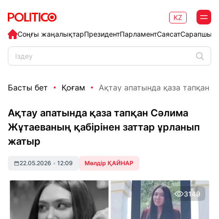
KZ
Соңғы жаңалықтар
Президент
Парламент
Саясат
Сарапшыл
Басты бет
Қоғам
Ақтау апатында қаза тапқан С
Ақтау апатында қаза тапқан Сәлима
Жұтаеваның қабірінен заттар ұрланып
жатыр
22.05.2026
•
12:09
Мөлдір ҚАЙНАР
3149