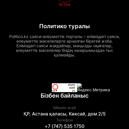
Үстіге
Политико туралы
Politico.kz саяси-әлеуметтік порталы – еліміздегі саяси,
әлеуметтік мәселелерге арналған бірегей жоба.
Еліміздегі саяси жағдайлар, маңызды оқиғалар,
әлеуметтік мәселелер біздің назарымыздан тыс
қалмайды.
Бізбен байланыс
Мекен-жай
ҚР, Астана қаласы, Көксай, дом 2/5
Телефон
+7 (747) 535 1750