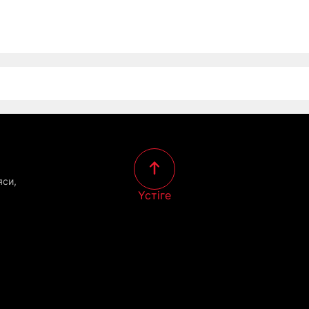
яси,
Үстіге