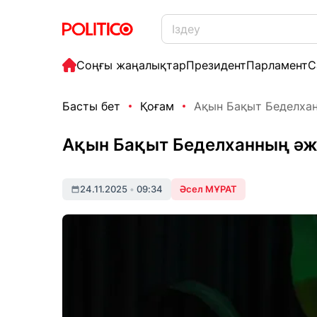
Соңғы жаңалықтар
Президент
Парламент
С
Басты бет
Қоғам
Ақын Бақыт Беделханн
Ақын Бақыт Беделханның әже
24.11.2025
•
09:34
Әсел МҰРАТ