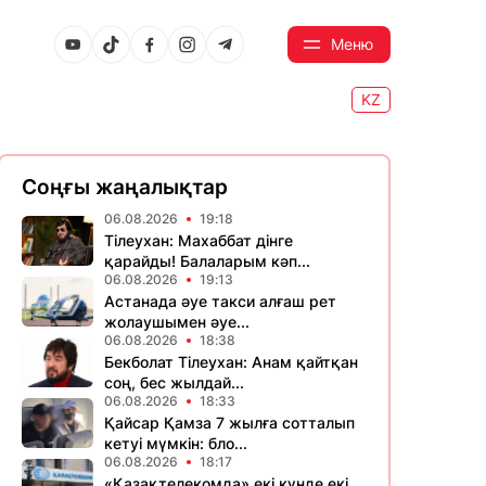
Меню
KZ
Соңғы жаңалықтар
06.08.2026
19:18
Тілеухан: Махаббат дінге
қарайды! Балаларым кәп...
06.08.2026
19:13
Астанада әуе такси алғаш рет
жолаушымен әуе...
06.08.2026
18:38
Бекболат Тілеухан: Анам қайтқан
соң, бес жылдай...
06.08.2026
18:33
Қайсар Қамза 7 жылға сотталып
кетуі мүмкін: бло...
06.08.2026
18:17
«Қазақтелекомда» екі күнде екі