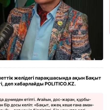
меттік желідегі парақшасында ақын Бақыт
ті, деп хабарлайды POLITICO.KZ
.
а дүниеден өтіпті. Ағайын, дос-жаран, құрбы-
н бір досы келіп: «Бақыт, әжең кеше ғана аман-