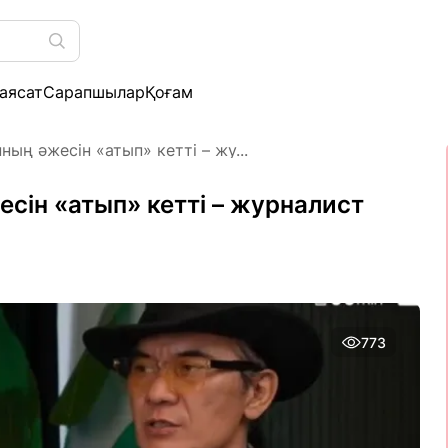
аясат
Сарапшылар
Қоғам
ың әжесін «атып» кетті – жу...
сін «атып» кетті – журналист
773