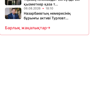
қызметкер қаза т...
06.08.2026
18:10
Назарбаевтың немересінің
бұрынғы активі Турловт...
Барлық жаңалықтар