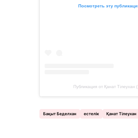
Посмотреть эту публикаци
Публикация от Қанат Тілеухан (
Бақыт Беделхан
естелік
Қанат Тілеухан