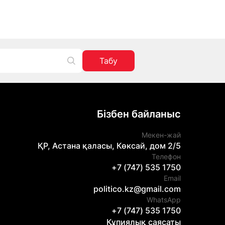
Табу
Бізбен байланыс
Мекен-жай
ҚР, Астана қаласы, Көксай, дом 2/5
Телефон
+7 (747) 535 1750
Email
politico.kz@gmail.com
WhatsApp
+7 (747) 535 1750
Құпиялық саясаты