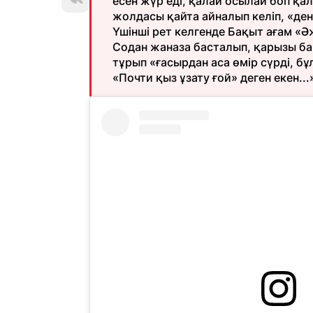
есен жүр еді, қалай осылай боп қалд
жолдасы қайта айналып келіп, «дені
Үшінші рет келгенде Бақыт ағам «Әж
Содан жаназа басталып, қарызы ба
тұрып «ғасырдан аса өмір сүрді, бұл
«Почти қыз ұзату ғой» деген екен...»