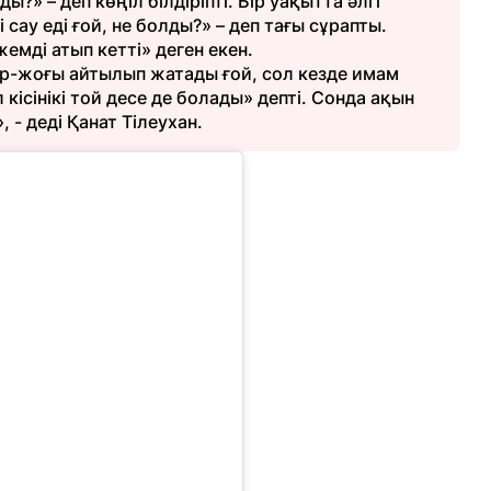
ы?» – деп көңіл білдіріпті. Бір уақытта әлгі
 сау еді ғой, не болды?» – деп тағы сұрапты.
емді атып кетті» деген екен.
р-жоғы айтылып жатады ғой, сол кезде имам
 кісінікі той десе де болады» депті. Сонда ақын
, - деді Қанат Тілеухан.