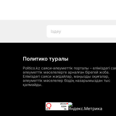
Политико туралы
Politico.kz саяси-әлеуметтік порталы – еліміздегі са
әлеуметтік мәселелерге арналған бірегей жоба.
Еліміздегі саяси жағдайлар, маңызды оқиғалар,
әлеуметтік мәселелер біздің назарымыздан тыс
қалмайды.