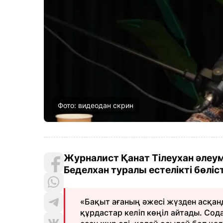
Фото: видеодан скрин
Журналист Қанат Тілеухан әлеу
Беделхан туралы естелікті бөліс
«Бақыт ағаның әжесі жүзден асқанд
құрдастар келіп көңіл айтады. Сода