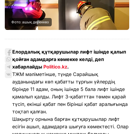
Фото: ашық дереккөз
Елордалық құтқарушылар лифт ішінде қалып
қойған адамдарға көмекке келді, деп
хабарлайды
Politico.kz
.
ТЖМ мәліметінше, түнде Сарайшық
ауданындағы көп қабатты тұрғын үйлердің
бірінде 11 адам, оның ішінде 5 бала лифт ішінде
қамалып қалды. Лифт 3-қабатттан төмен қарай
түсіп, екінші қабат пен бірінші қабат аралығында
тоқтап қалған.
Шақырту орнына барған құтқарушылар лифт
есігін ашып, адамдарға шығуға көмектесті. Олар