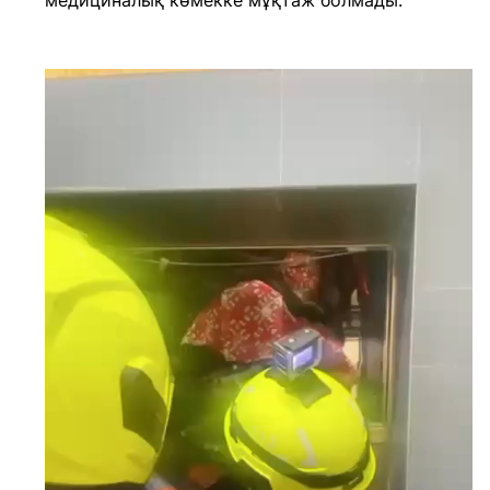
медициналық көмекке мұқтаж болмады.