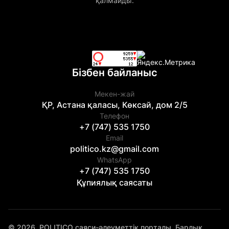
қалмайды.
Бізбен байланыс
Мекен-жай
ҚР, Астана қаласы, Көксай, дом 2/5
Телефон
+7 (747) 535 1750
Email
politico.kz@gmail.com
WhatsApp
+7 (747) 535 1750
Құпиялық саясаты
© 2026. POLITICO саяси-әлеуметтік порталы. Барлық