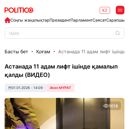
KZ
Соңғы жаңалықтар
Президент
Парламент
Саясат
Сарапшыл
Басты бет
Қоғам
Астанада 11 адам лифт ішінде
Астанада 11 адам лифт ішінде қамалып
қалды (ВИДЕО)
01.01.2026
•
14:09
Әсел МҰРАТ
1018