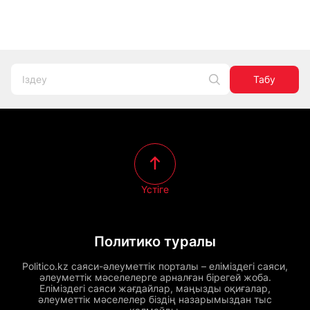
Табу
Үстіге
Политико туралы
Politico.kz саяси-әлеуметтік порталы – еліміздегі саяси,
әлеуметтік мәселелерге арналған бірегей жоба.
Еліміздегі саяси жағдайлар, маңызды оқиғалар,
әлеуметтік мәселелер біздің назарымыздан тыс