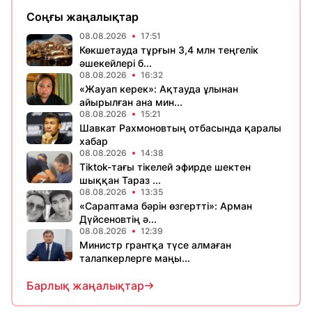
Соңғы жаңалықтар
08.08.2026
17:51
Көкшетауда тұрғын 3,4 млн теңгелік
әшекейлері б...
08.08.2026
16:32
«Жауап керек»: Ақтауда ұлынан
айырылған ана мин...
08.08.2026
15:21
Шавкат Рахмоновтың отбасында қаралы
хабар
08.08.2026
14:38
Tiktok-тағы тікелей эфирде шектен
шыққан Тараз ...
08.08.2026
13:35
«Сараптама бәрін өзгертті»: Арман
Дүйсеновтің ә...
08.08.2026
12:39
Министр грантқа түсе алмаған
талапкерлерге маңы...
Барлық жаңалықтар