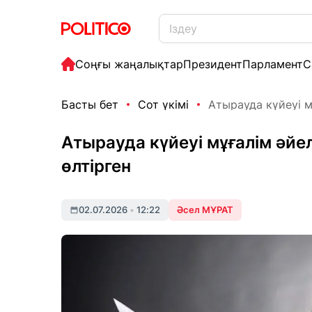
Соңғы жаңалықтар
Президент
Парламент
С
Басты бет
Сот үкімі
Атырауда күйеуі м
Атырауда күйеуі мұғалім әйе
өлтірген
02.07.2026
•
12:22
Әсел МҰРАТ