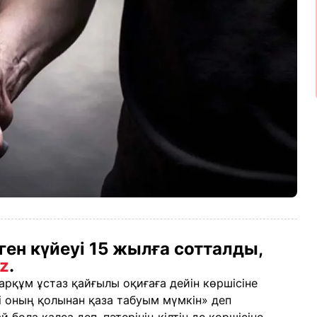
ген күйеуі 15 жылға сотталды,
kz
.
рқұм ұстаз қайғылы оқиғаға дейін көршісіне
үні оның қолынан қаза табуым мүмкін» деп