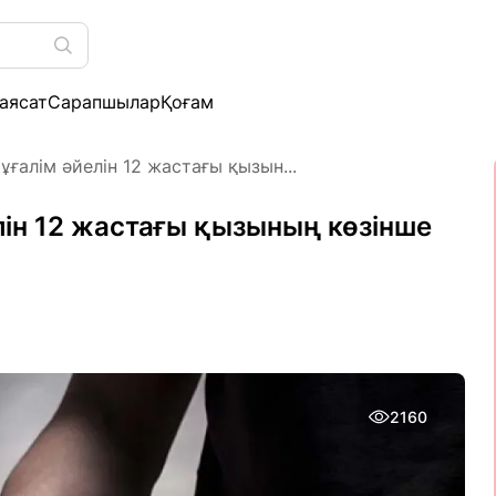
аясат
Сарапшылар
Қоғам
ұғалім әйелін 12 жастағы қызын...
лін 12 жастағы қызының көзінше
2160