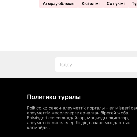
Атырау облысы
Кісі өлімі
Сот үкімі
Тұ
Политико туралы
Politico.kz саяси-әлеуметтік порталы – еліміздегі са
әлеуметтік мәселелерге арналған бірегей жоба.
Еліміздегі саяси жағдайлар, маңызды оқиғалар,
әлеуметтік мәселелер біздің назарымыздан тыс
қалмайды.