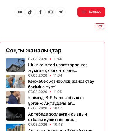
Меню
KZ
Соңғы жаңалықтар
07.08.2026
11:40
Шымкенттегі изоляторда көз
жұмған қыздың ісінде...
07.08.2026
11:34
Кенжебек Жанәбілов жансақтау
бөліміне түсті
07.08.2026
11:25
«Інімізді 8-9 бала жабылып
ұрған»: Ақтаудағы ат...
07.08.2026
10:57
Ақтөбеде зорланған қыздың
отбасы күдіктінің ақш...
07.08.2026
10:48
Ақтауда прокурор 12-қабаттан