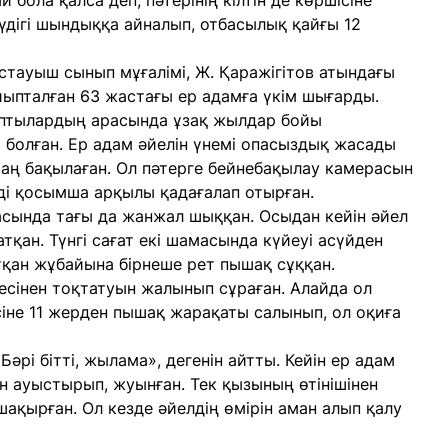
й бола қалса деп, пәтерінің кілтін де көршісіне
күдігі шындыққа айналып, отбасылық қайғы 12
тауыш сынып мұғалімі, Ж. Қаражігітов атындағы
йыпталған 63 жастағы ер адамға үкім шығарды.
ыптылардың арасында ұзақ жылдар бойы
болған. Ер адам әйелін үнемі опасыздық жасады
таң бақылаған. Ол пәтерге бейнебақылау камерасын
ьді қосымша арқылы қадағалап отырған.
асында тағы да жанжал шыққан. Осыдан кейін әйел
тқан. Түнгі сағат екі шамасында күйеуі асүйден
тқан жұбайына бірнеше рет пышақ сұққан.
сінен тоқтатуын жалынып сұраған. Алайда ол
іне 11 жерден пышақ жарақаты салынып, ол оқиға
Бәрі бітті, жылама», дегенін айтты. Кейін ер адам
н ауыстырып, жуынған. Тек қызының өтінішінен
ақырған. Ол кезде әйелдің өмірін аман алып қалу