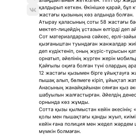
алаңдайтынын жеткізген. Тіпті бір жағда
қалдырып кеткен. Өкінішке қарай, бұл 
жастағы қызының көз алдында болған.
Атырау қаласының соты 58 жастағы бас
мектеп-лицейдің ұстазын өлтірді деп а
Сот материалдарына сәйкес, ерлі-зай
қызғаныштан туындаған жанжалдар жиі 
деп күдіктеніп, оның жүріс-тұрысын қа
орнатып, әйелінің жүрген жерін мобил
Қайғылы оқиға болған түні олардың ар
12 жастағы қызымен бірге ұйықтауға жа
пышақ алып, бөлмеге кіріп, ұйықтап жа
Анасының жанайқайынан оянған қыз әке
шабуылын жалғастырған. Әйелдің денес
орнында көз жұмды.
Сотта қызы қылмыстан кейін әкесінің: «
қолы мен пышақтағы қанды жуып, киімі
кейін ғана полиция мен жедел жәрдем ш
мүмкін болмаған.