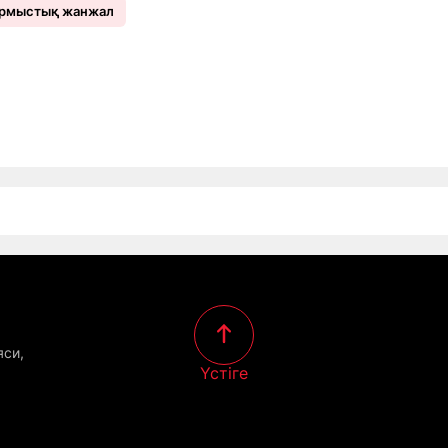
рмыстық жанжал
яси,
Үстіге