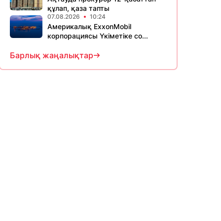
құлап, қаза тапты
07.08.2026
10:24
Америкалық ExxonMobil
корпорациясы Үкіметіке со...
Барлық жаңалықтар