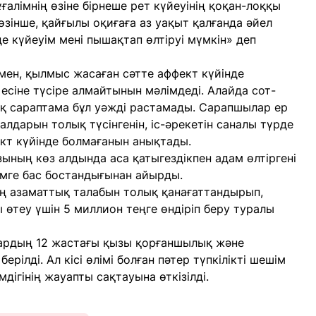
алімнің өзіне бірнеше рет күйеуінің қоқан-лоққы
өзінше, қайғылы оқиғаға аз уақыт қалғанда әйел
нде күйеуім мені пышақтап өлтіруі мүмкін» деп
ен, қылмыс жасаған сәтте аффект күйінде
есіне түсіре алмайтынын мәлімдеді. Алайда сот-
қ сараптама бұл уәжді растамады. Сарапшылар ер
алдарын толық түсінгенін, іс-әрекетін саналы түрде
кт күйінде болмағанын анықтады.
ының көз алдында аса қатыгездікпен адам өлтіргені
зімге бас бостандығынан айырды.
ң азаматтық талабын толық қанағаттандырып,
өтеу үшін 5 миллион теңге өндіріп беру туралы
лардың 12 жастағы қызы қорғаншылық және
ілді. Ал кісі өлімі болған пәтер түпкілікті шешім
дігінің жауапты сақтауына өткізілді.