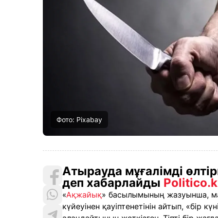
Фото: Pixabay
Атырауда мұғалімді өлтір
деп хабарлайды
Politico.
«
Ақжайық
» басылымының жазуынша, ма
күйеуінен қауіптенетінін айтып, «бір к