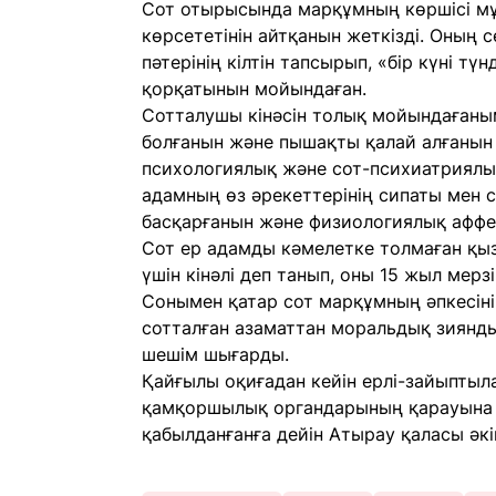
Сот отырысында марқұмның көршісі мұғ
көрсететінін айтқанын жеткізді. Оның с
пәтерінің кілтін тапсырып, «бір күні тү
қорқатынын мойындаған.
Сотталушы кінәсін толық мойындағаным
болғанын және пышақты қалай алғанын 
психологиялық және сот-психиатриялы
адамның өз әрекеттерінің сипаты мен с
басқарғанын және физиологиялық аффе
Сот ер адамды кәмелетке толмаған қыз
үшін кінәлі деп танып, оны 15 жыл мер
Сонымен қатар сот марқұмның әпкесіні
сотталған азаматтан моральдық зиянды 
шешім шығарды.
Қайғылы оқиғадан кейін ерлі-зайыпты
қамқоршылық органдарының қарауына бер
қабылданғанға дейін Атырау қаласы әкім