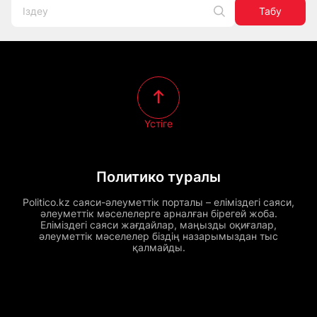
Табу
Үстіге
Политико туралы
Politico.kz саяси-әлеуметтік порталы – еліміздегі саяси,
әлеуметтік мәселелерге арналған бірегей жоба.
Еліміздегі саяси жағдайлар, маңызды оқиғалар,
әлеуметтік мәселелер біздің назарымыздан тыс
қалмайды.