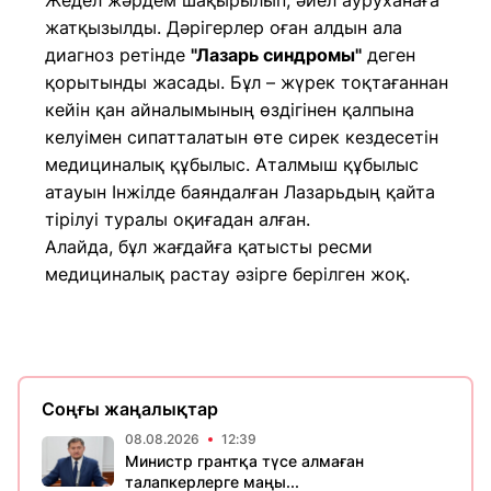
Жедел жәрдем шақырылып, әйел ауруханаға
жатқызылды. Дәрігерлер оған алдын ала
диагноз ретінде
"Лазарь синдромы"
деген
қорытынды жасады. Бұл – жүрек тоқтағаннан
кейін қан айналымының өздігінен қалпына
келуімен сипатталатын өте сирек кездесетін
медициналық құбылыс. Аталмыш құбылыс
атауын Інжілде баяндалған Лазарьдың қайта
тірілуі туралы оқиғадан алған.
Алайда, бұл жағдайға қатысты ресми
медициналық растау әзірге берілген жоқ.
Соңғы жаңалықтар
08.08.2026
12:39
Министр грантқа түсе алмаған
талапкерлерге маңы...