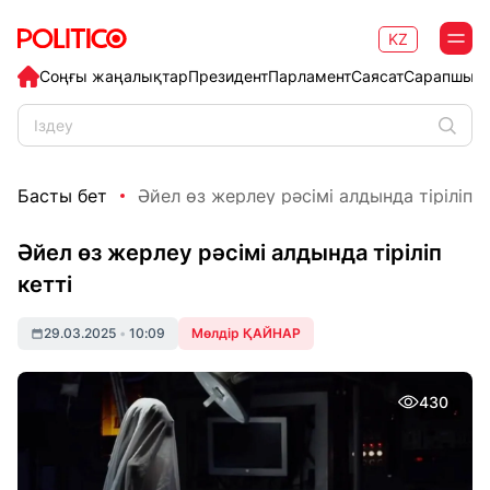
KZ
Соңғы жаңалықтар
Президент
Парламент
Саясат
Сарапшыл
Басты бет
Әйел өз жерлеу рәсімі алдында тіріліп к
Әйел өз жерлеу рәсімі алдында тіріліп
кетті
29.03.2025
•
10:09
Мөлдір ҚАЙНАР
430