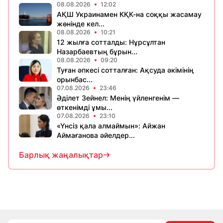
08.08.2026
12:02
АҚШ Украинамен КҚК-на соққы жасамау
жөнінде кел...
08.08.2026
10:21
12 жылға сотталды: Нұрсұлтан
Назарбаевтың бұрын...
08.08.2026
09:20
Туған әпкесі сотталған: Ақсуда әкімінің
орынбас...
07.08.2026
23:46
Әділет Зейнел: Менің үйленгенім —
өткенімді ұмы...
07.08.2026
23:10
«Үнсіз қала алмаймын»: Айжан
Аймағанова әйелдер...
Барлық жаңалықтар