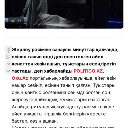
oxu.az
Жерлеу рәсіміне санаулы минуттар қалғанда,
есінен танып өлді деп есептелген әйел
кенеттен көзін ашып, туыстарын есеңгіретіп
тастады, деп хабарлайды
POLITICO.KZ
.
Oxu.Az
порталының хабарлауынша, әйел өзін
нашар сезініп, есінен танып қалған. Туыстары
оның қайтыс болғанына сенімді болған соң,
жерлеуге дайындық жұмыстарын бастаған.
Алайда, ритуалдық жуындыру рәсімі кезінде
әйел аяқасты тіршілік белгілерін көрсете
бастап, көзін ашқан.