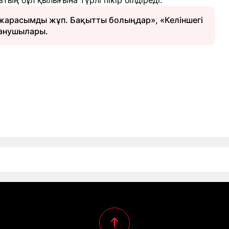
ң бұл қылығына түрлі пікір білдіреді.
л жарасымды жұп. Бақытты болыңдар», «Келіншегі
данушылары.