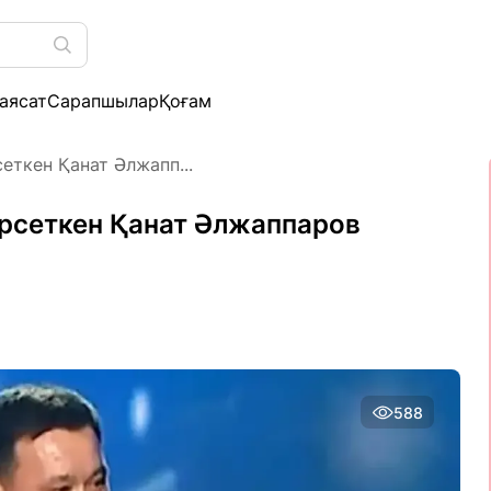
аясат
Сарапшылар
Қоғам
еткен Қанат Әлжапп...
өрсеткен Қанат Әлжаппаров
588