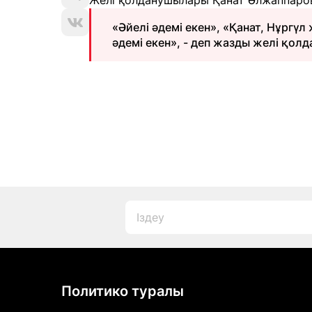
Желі қолданушылары Қанат Әлжаппаровты
«Әйелі әдемі екен», «Қанат, Нұргү
әдемі екен», - деп жазды желі қол
Политико туралы