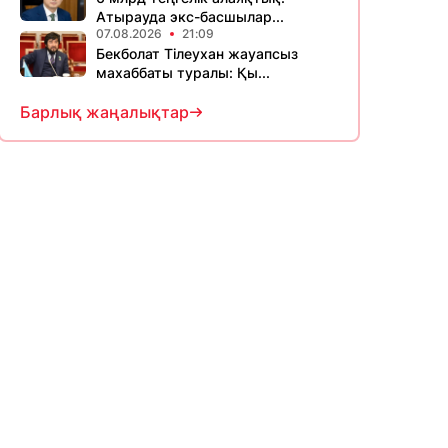
Атырауда экс-басшылар...
07.08.2026
21:09
Бекболат Тілеухан жауапсыз
махаббаты туралы: Қы...
Барлық жаңалықтар