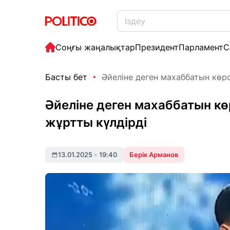
Соңғы жаңалықтар
Президент
Парламент
С
Басты бет
Әйеліне деген махаббатын көрс
Әйеліне деген махаббатын к
жұртты күлдірді
13.01.2025
•
19:40
Берік Арманов