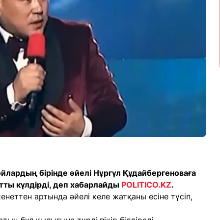
йлардың бірінде әйелі Нұргүл Құдайбергеноваға
тты күлдірді, деп хабарлайды
POLITICO.KZ
.
енеттен артында әйелі келе жатқаны есіне түсіп,