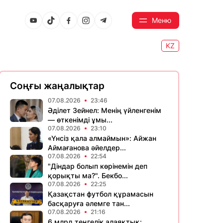
Меню
KZ
Соңғы жаңалықтар
07.08.2026
23:46
Әділет Зейнел: Менің үйленгенім
— өткенімді ұмы...
07.08.2026
23:10
«Үнсіз қала алмаймын»: Айжан
Аймағанова әйелдер...
07.08.2026
22:54
"Діндар болып көрінемін деп
қорықты ма?". Бекбо...
07.08.2026
22:25
Қазақстан футбол құрамасын
басқаруға әлемге тан...
07.08.2026
21:16
6 млрд теңгелік алаяқтық: