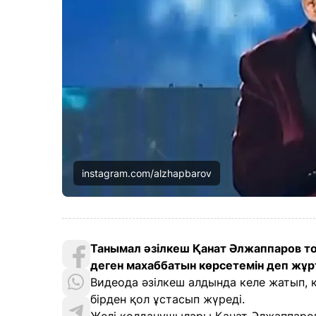
instagram.com/alzhapbarov
Танымал әзілкеш Қанат Әлжаппаров то
деген махаббатын көрсетемін деп жұр
Видеода әзілкеш алдында келе жатып, к
бірден қол ұстасып жүреді.