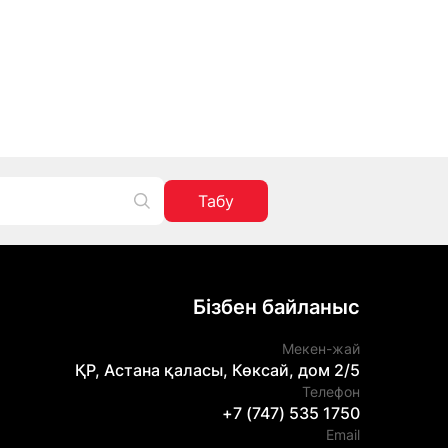
Табу
Бізбен байланыс
Мекен-жай
ҚР, Астана қаласы, Көксай, дом 2/5
Телефон
+7 (747) 535 1750
Email