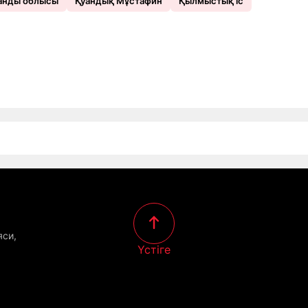
анды облысы
Қуандық Мұстафин
Қылмыстық іс
яси,
Үстіге