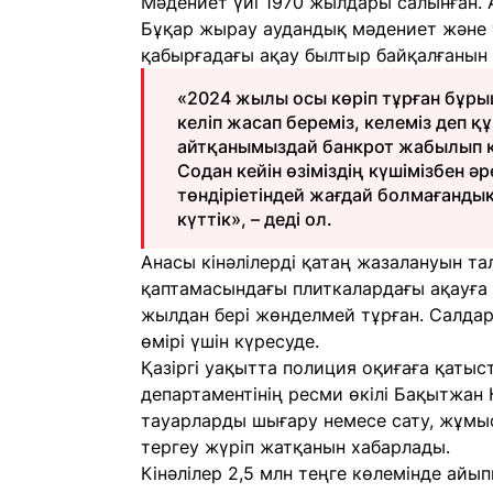
Мәдениет үйі 1970 жылдары салынған.
Бұқар жырау аудандық мәдениет және т
қабырғадағы ақау былтыр байқалғанын 
«2024 жылы осы көріп тұрған бұрыш
келіп жасап береміз, келеміз деп қ
айтқанымыздай банкрот жабылып қ
Содан кейін өзіміздің күшімізбен әр
төндіріетіндей жағдай болмағандық
күттік», – деді ол.
Анасы кінәлілерді қатаң жазалануын та
қаптамасындағы плиткалардағы ақауға 
жылдан бері жөнделмей тұрған. Салдар
өмірі үшін күресуде.
Қазіргі уақытта полиция оқиғаға қаты
департаментінің ресми өкілі Бақытжан 
тауарларды шығару немесе сату, жұмы
тергеу жүріп жатқанын хабарлады.
Кінәлілер 2,5 млн теңге көлемінде айып