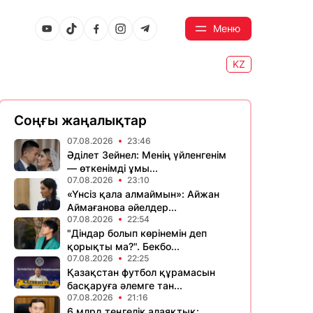
Меню
KZ
Соңғы жаңалықтар
07.08.2026
23:46
Әділет Зейнел: Менің үйленгенім
— өткенімді ұмы...
07.08.2026
23:10
«Үнсіз қала алмаймын»: Айжан
Аймағанова әйелдер...
07.08.2026
22:54
"Діндар болып көрінемін деп
қорықты ма?". Бекбо...
07.08.2026
22:25
Қазақстан футбол құрамасын
басқаруға әлемге тан...
07.08.2026
21:16
6 млрд теңгелік алаяқтық: