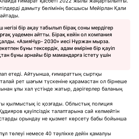
 Алайда ғимарат қасбеті 2022 жылы жаңартылыпты.
ілдерді дамыту бөлімінің басшысы Мейірлан Қали
айтады.
 негізі бір ақау табылып бірақ соны мердігер
ұрғақ уәдемен айтты. Бірақ кейін ол компания
алды. «АзияНұр- 2030» иесі Нұржан мырза.
екетпен бұны тексердік, адам өміріне бір қауіп
тан бұны арнайы бір мамандарға істету үшін
лап етеді. Айтуынша, ғимараттың сыртқы
талай рет шағым түскеніне қарамастан ол бірнеше
ынан ұлы хал үстінде жатыр, дәрігерлер баланың
сты қылмыстық іс қозғады. Облыстық полиция
Құдияров қауіпсіздік талаптарына сай келмейтін
старды орындау не қызмет көрсету бабы бойынша
пұл төлеуі немесе 40 тәулікке дейін қамалуы