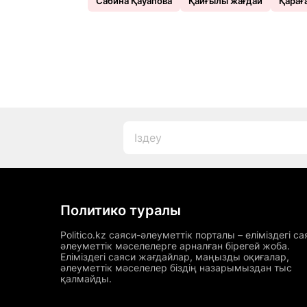
Сабина Қауапова
Қайғылы жағдай
Қарағ
Политико туралы
Politico.kz саяси-әлеуметтік порталы – еліміздегі са
әлеуметтік мәселелерге арналған бірегей жоба.
Еліміздегі саяси жағдайлар, маңызды оқиғалар,
әлеуметтік мәселелер біздің назарымыздан тыс
қалмайды.