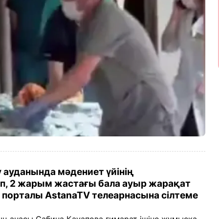
ауданында мәдениет үйінің
ап, 2 жарым жастағы бала ауыр жарақат
порталы AstanaTV телеарнасына сілтеме