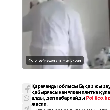
Фото: Бейнеден алынған скрин
Қарағанды облысы Бұқар жырау 
қабырғасынан үлкен плитка құл
алды, деп хабарлайды
Politico.kz
жасап.