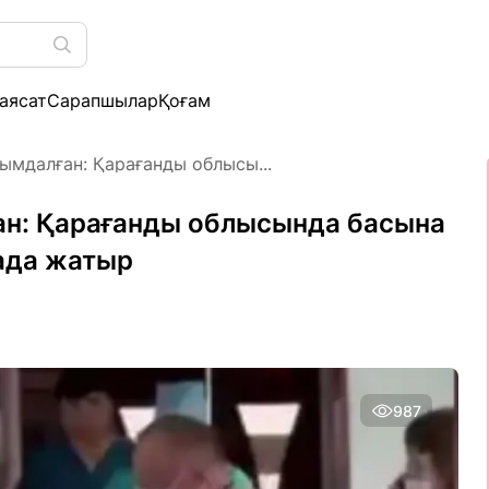
аясат
Сарапшылар
Қоғам
қымдалған: Қарағанды облысы...
ған: Қарағанды облысында басына
мада жатыр
987