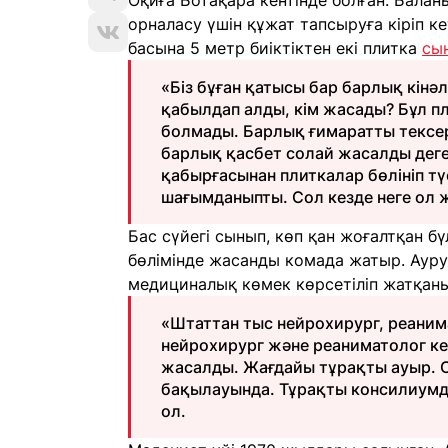
Оқиға Ботақара кентінде болған. Бала
орналасу үшін құжат тапсыруға кіріп ке
басына 5 метр биіктіктен екі плитка
сы
«Біз бұған қатысы бар барлық кінәл
қабылдап алды, кім жасады? Бұл пл
болмады. Барлық ғимаратты тексер
барлық қасбет солай жасалды деген
қабырғасынан плиткалар бөлініп тү
шағымданыпты. Сол кезде неге ол ж
Бас сүйегі сынып, көп қан жоғалтқан б
бөлімінде жасанды комада жатыр. Аур
медициналық көмек көрсетіліп жатқаны
«Штаттан тыс нейрохирург, реаним
нейрохирург және реаниматолог келі
жасалды. Жағдайы тұрақты ауыр. 
бақылауында. Тұрақты консилиумда
ол.