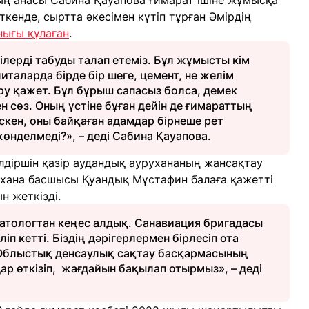
ның анасы Сабина Қауапова ғимарат ішіне жұмысқа
ткенде, сыртта әкесімен күтіп тұрған Әмірдің
нығы құлаған
.
ілерді табуды талап етеміз. Бұл жұмысты кім
италарда бірде бір шеге, цемент, не желім
у қажет. Бұл бұрыш сапасыз болса, демек
 сөз. Оның үстіне бұған дейін де ғимараттың
скен, оны байқаған адамдар бірнеше рет
өнделмеді?», – деді Сабина Қауапова.
үлдіршін қазір аудандық аурухананың жансақтау
ухана басшысы Қуандық Мұстафин балаға қажетті
н жеткізді.
атологтан кеңес алдық. Санавиация бригадасы
п кетті. Біздің дәрігерлермен бірлесіп ота
Облыстық денсаулық сақтау басқармасының
р өткізіп, жағдайын бақылап отырмыз», – деді