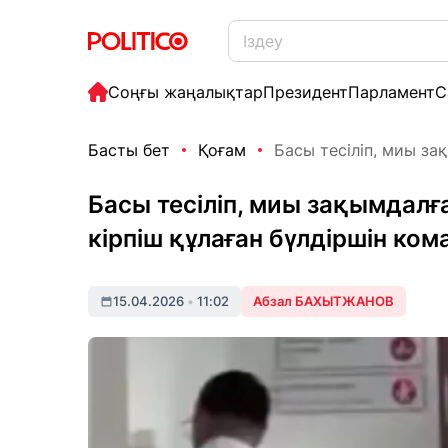
Соңғы жаңалықтар
Президент
Парламент
С
Басты бет
Қоғам
Басы тесіліп, миы за
Басы тесіліп, миы зақымдал
кірпіш құлаған бүлдіршін ко
15.04.2026
•
11:02
Абзал БАХЫТЖАНОВ