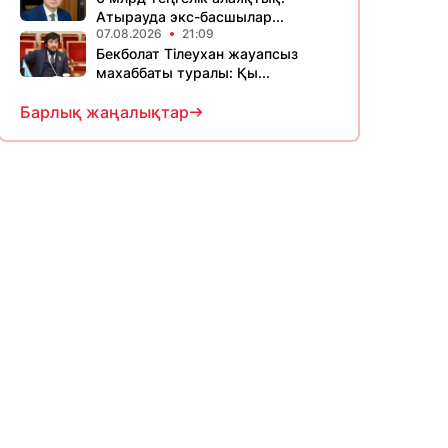
Атырауда экс-басшылар...
07.08.2026
21:09
Бекболат Тілеухан жауапсыз
махаббаты туралы: Қы...
Барлық жаңалықтар