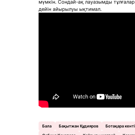
мүмкін. Сондай-ақ лауазымды тұлғалар 
дейін айырылуы ықтимал.
Бала
Бақытжан Құдияров
Ботақара кенті