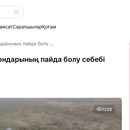
аясат
Сарапшылар
Қоғам
дарының пайда болу ...
ондарының пайда болу себебі
1228