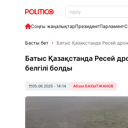
Соңғы жаңалықтар
Президент
Парламент
С
Басты бет
Батыс Қазақстанда Ресей дрон
Батыс Қазақстанда Ресей др
белгілі болды
05.06.2025
•
14:14
Абзал БАХЫТЖАНОВ