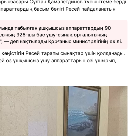
орынбасары Сұлтан Қамалетдинов түсініктеме берді.
параттардың басым бөлігі Ресей пайдаланатын
ғында табылған ұшқышсыз аппараттардың 90
ясының 926-шы бас ұшу-сынақ орталығының
, — деп нақтылады Қорғаныс министрлігінің өкілі.
 кеңістігін Ресей тарапы сынақтар үшін қолданады.
ей өз ұшқышсыз ұшу аппараттарын өзі ұшырып,