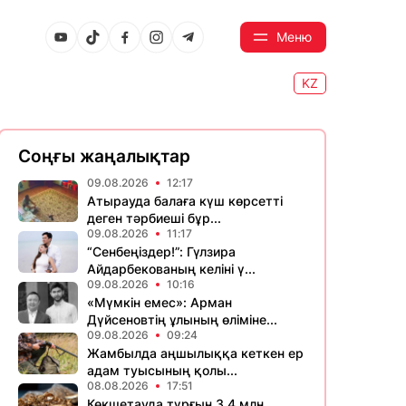
Меню
KZ
Соңғы жаңалықтар
09.08.2026
12:17
Атырауда балаға күш көрсетті
деген тәрбиеші бұр...
09.08.2026
11:17
“Сенбеңіздер!”: Гүлзира
Айдарбекованың келіні ү...
09.08.2026
10:16
«Мүмкін емес»: Арман
Дүйсеновтің ұлының өліміне...
09.08.2026
09:24
Жамбылда аңшылыққа кеткен ер
адам туысының қолы...
08.08.2026
17:51
Көкшетауда тұрғын 3,4 млн