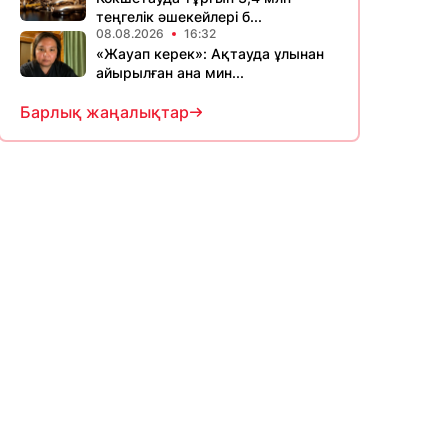
теңгелік әшекейлері б...
08.08.2026
16:32
«Жауап керек»: Ақтауда ұлынан
айырылған ана мин...
Барлық жаңалықтар