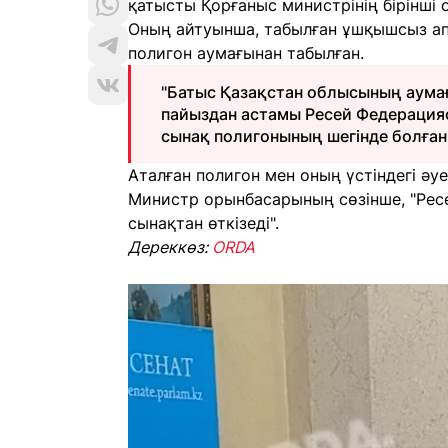
қатысты Қорғаныс министрінің бірінші 
Оның айтуынша, табылған ұшқышсыз ап
полигон аумағынан табылған.
"Батыс Қазақстан облысының аума
пайыздан астамы Ресей Федераци
сынақ полигонының шегінде болған"
Аталған полигон мен оның үстіндегі әуе
Министр орынбасарының сөзінше, "Рес
сынақтан өткізеді".
Дереккөз:
ORDA