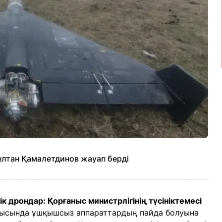
ұлтан Қамалетдинов жауап берді
 дрондар: Қорғаныс министрлігінің түсініктемесі
блысында ұшқышсыз аппараттардың пайда болуына