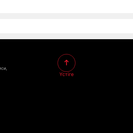
яси,
Үстіге