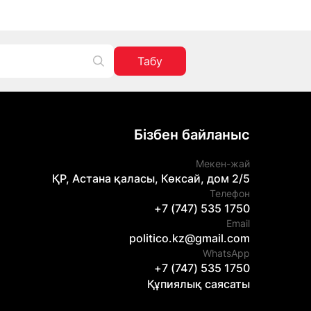
Табу
Бізбен байланыс
Мекен-жай
ҚР, Астана қаласы, Көксай, дом 2/5
Телефон
+7 (747) 535 1750
Email
politico.kz@gmail.com
WhatsApp
+7 (747) 535 1750
Құпиялық саясаты