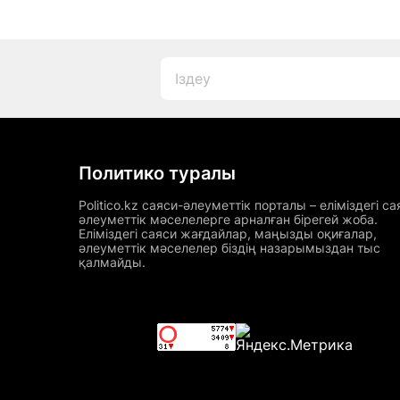
Политико туралы
Politico.kz саяси-әлеуметтік порталы – еліміздегі са
әлеуметтік мәселелерге арналған бірегей жоба.
Еліміздегі саяси жағдайлар, маңызды оқиғалар,
әлеуметтік мәселелер біздің назарымыздан тыс
қалмайды.