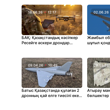
берді
18.06.26
12:17
02.06.26
БАҚ: Қазақстандық кәсіпкер
Жамбыл об
Ресейге әскери дрондар
шұғыл қон
жабдығын тасымалдайтын ірі
жеткізуші атанды
09.04.26
10:49
29.03.26
Батыс Қазақстанда құлаған 2
Атырау маң
дронның қай елге тиесілі екені
бөлшектер
анықталады