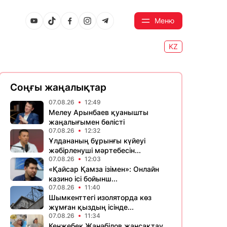
Меню
KZ
Соңғы жаңалықтар
07.08.26
12:49
Мелеу Арынбаев қуанышты
жаңалығымен бөлісті
07.08.26
12:32
Ұлдананың бұрынғы күйеуі
жәбірленуші мәртебесін...
07.08.26
12:03
«Қайсар Қамза ізімен»: Онлайн
казино ісі бойынш...
07.08.26
11:40
Шымкенттегі изоляторда көз
жұмған қыздың ісінде...
07.08.26
11:34
Кенжебек Жанәбілов жансақтау