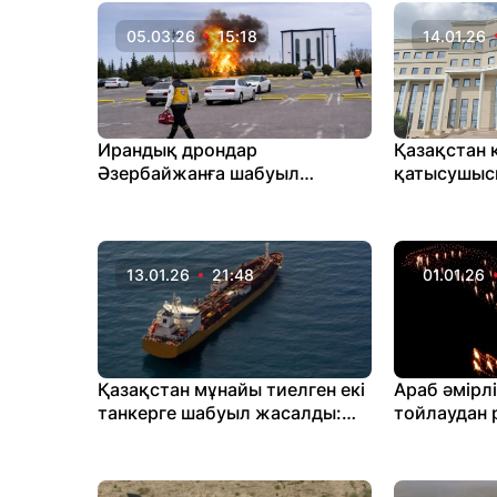
05.03.26
15:18
14.01.26
Ирандық дрондар
Қазақстан 
Әзербайжанға шабуыл
қатысушыcы
жасады
дрондар ш
шұғыл мәл
13.01.26
21:48
01.01.26
Қазақстан мұнайы тиелген екі
Араб әмірл
танкерге шабуыл жасалды:
тойлаудан 
Энергетика министрлігі
мәлімдеме жасады