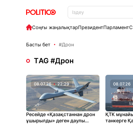
Соңғы жаңалықтар
Президент
Парламент
С
Басты бет
#Дрон
ТAG #Дрон
08.07.26
22:29
08.07.26
Ресейде «Қазақстаннан дрон
ҚТК мұнайы
ұшырылды» деген даулы
танкерге Қ
ақпаратқа қатысты СІМ жауап
шабуыл жа