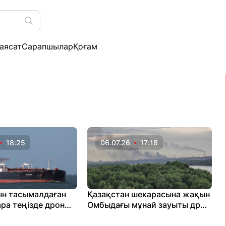
аясат
Сарапшылар
Қоғам
18:25
06.07.26
17:18
н тасымалдаған
Қазақстан шекарасына жақын
ара теңізде дрон
Омбыдағы мұнай зауыты дрон
салды
шабуылына ұшырады