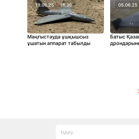
19.06.25
18:36
05.06.25
Маңғыстауда ұшқышсыз
Батыс Қаза
ұшатын аппарат табылды
дрондарын
себебі белг