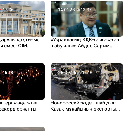
17:06
14.01.26
12:37
қарулы қақтығыс
«Украинаның КҚК-ға жасаған
 емес: СІМ
шабуылы»: Айдос Сарым
абуылы жайлы
АҚШ-ты Киевке қысым
імдеме жасады
көрсетуге шақырды
15:18
25.09.25
15:16
іктері жаңа жыл
Новороссийскідегі шабуыл:
рекорд орнатты
Қазақ мұнайының экспорты
тоқтады ма?