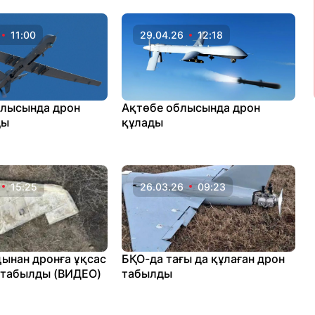
11:00
29.04.26
12:18
лысында дрон
Ақтөбе облысында дрон
ды
құлады
15:25
26.03.26
09:23
ынан дронға ұқсас
БҚО-да тағы да құлаған дрон
 табылды (ВИДЕО)
табылды