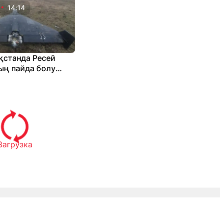
14:14
қстанда Ресей
ың пайда болу
ілі болды
Загрузка