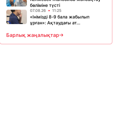
бөліміне түсті
07.08.26
11:25
«Інімізді 8-9 бала жабылып
ұрған»: Ақтаудағы ат...
Барлық жаңалықтар